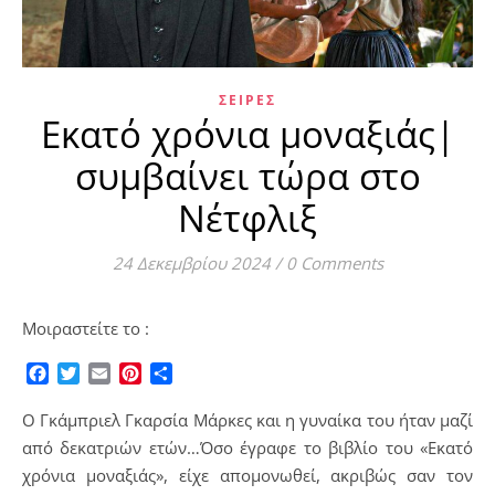
ΣΕΙΡΈΣ
Εκατό χρόνια μοναξιάς|
συμβαίνει τώρα στο
Νέτφλιξ
24 Δεκεμβρίου 2024
/
0 Comments
Μοιραστείτε το :
Facebook
Twitter
Email
Pinterest
Μοιραστείτε
Ο Γκάμπριελ Γκαρσία Μάρκες και η γυναίκα του ήταν μαζί
από δεκατριών ετών…Όσο έγραφε το βιβλίο του «Εκατό
χρόνια μοναξιάς», είχε απομονωθεί, ακριβώς σαν τον