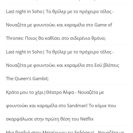
Last night in Soho| Το θρίλερ με το πρόχειρο τέλος -
Νουαζέτα με φουντούκι και καραμέλα
στο
Game of
Thrones: Ποιος θα καθίσει στο σιδερένιο θρόνο;
Last night in Soho| Το θρίλερ με το πρόχειρο τέλος -
Νουαζέτα με φουντούκι και καραμέλα
στο
Εσύ βλέπεις
The Queen’s Gambit;
Κράτα μου το χέρι|Θέατρο Άλφα - Νουαζέτα με
φουντούκι και καραμέλα
στο
Sandman! Το κόμικ που
σκαρφάλωσε στην πρώτη θέση του Netflix
Μια βραδιά στου Μεταίχμιου τις Εκδόσεις! - Νουαζέτα με