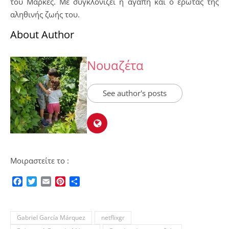
του Μάρκες. Με συγκλονίζει η αγάπη και ο έρωτας της
αληθινής ζωής του.
About Author
Νουαζέτα
See author's posts
Μοιραστείτε το :
Facebook
Twitter
Email
Pinterest
Μοιραστείτε
Gabriel García Márquez
netflixgr