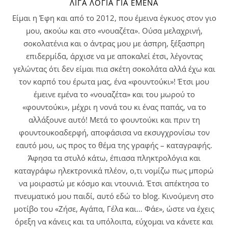
ΛΊΓΑ ΛΌΓΙΑ ΓΙΑ ΕΜΈΝΑ
Είμαι η Έφη και από το 2012, που έμεινα έγκυος στον γιο
μου, ακούω και στο «νουαζέτα». Ούσα μελαχρινή,
σοκολατένια και ο άντρας μου με άσπρη, ξέξασπρη
επιδερμίδα, άρχισε να με αποκαλεί έτσι, λέγοντας
γελώντας ότι δεν είμαι πια σκέτη σοκολάτα αλλά έχω και
τον καρπό του έρωτα μας, ένα «φουντούκι»! Έτσι μου
έμεινε εμένα το «νουαζέτα» και του μωρού το
«φουντούκι», μέχρι η νονά του κι ένας παπάς, να το
αλλάξουνε αυτό! Μετά το φουντούκι και πριν τη
φουντουκοαδερφή, αποφάσισα να εκσυγχρονίσω τον
εαυτό μου, ως προς το θέμα της γραφής – καταγραφής.
Άφησα τα στυλό κάτω, έπιασα πληκτρολόγια και
καταγράφω ηλεκτρονικά πλέον, ο,τι νομίζω πως μπορώ
να μοιραστώ με κόσμο και ντουνιά. Έτσι απέκτησα το
πνευματικό μου παιδί, αυτό εδώ το blog. Κινούμενη στο
μοτίβο του «Ζήσε, Αγάπα, Γέλα και… Φάε», ώστε να έχεις
όρεξη να κάνεις και τα υπόλοιπα, εύχομαι να κάνετε και