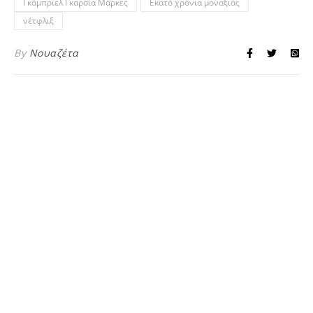
Γκάμπριελ Γκαρσία Μάρκες
Εκατό χρόνια μοναξιάς
νέτφλιξ
By
Νουαζέτα