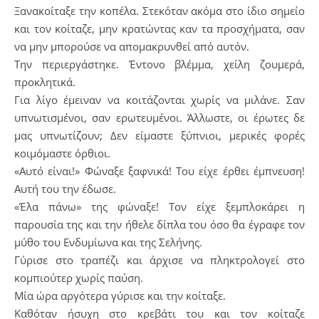
Ξανακοίταξε την κοπέλα. Στεκόταν ακόμα στο ίδιο σημείο
και τον κοίταζε, μην κρατώντας καν τα προσχήματα, σαν
να μην μπορούσε να απομακρυνθεί από αυτόν.
Την περιεργάστηκε. Έντονο βλέμμα, χείλη ζουμερά,
προκλητικά.
Για λίγο έμειναν να κοιτάζονται χωρίς να μιλάνε. Σαν
υπνωτισμένοι, σαν ερωτευμένοι. Άλλωστε, οι έρωτες δε
μας υπνωτίζουν; Δεν είμαστε ξύπνιοι, μερικές φορές
κοιμόμαστε όρθιοι.
«Αυτό είναι!» Φώναξε ξαφνικά! Του είχε έρθει έμπνευση!
Αυτή του την έδωσε.
«Έλα πάνω» της φώναξε! Τον είχε ξεμπλοκάρει η
παρουσία της και την ήθελε δίπλα του όσο θα έγραφε τον
μύθο του Ενδυμίωνα και της Σελήνης.
Γύρισε στο τραπέζι και άρχισε να πληκτρολογεί στο
κομπιούτερ χωρίς παύση.
Μία ώρα αργότερα γύρισε και την κοίταξε.
Καθόταν ήσυχη στο κρεβάτι του και τον κοίταζε