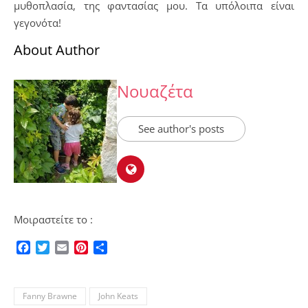
μυθοπλασία, της φαντασίας μου. Τα υπόλοιπα είναι
γεγονότα!
About Author
Νουαζέτα
See author's posts
Μοιραστείτε το :
Facebook
Twitter
Email
Pinterest
Μοιραστείτε
Fanny Brawne
John Keats