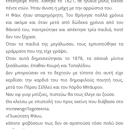
επέστρεψε ποτέ. Χάθηκε το 1821, σε ηλικία μόλις είκοσι
πέντε ετών. Ήταν άνιση η μάχη με την αρρώστια του.
Η Φάνι ήταν απαρηγόρητη. Τον θρήνησε πολλά χρόνια
και ακόμα και όταν μετά από δώδεκα χρόνια από τον
θάvατό του, παντρεύτηκε και απέκτησε τρία παιδιά, ποτέ
δεν τον ξέχασε.
Όταν τα παιδιά της μεγάλωσαν, τους εμπιστεύθηκε τα
γράμματα που της είχε γράψει.
Όταν αυτά δημοσιεύτηκαν το 1878, τα σόσιαλ μίντια
ξεσάλωσαν, έπαθαν Κουρή και Τοπαλίδου.
Δεν μπορούσαν να το δεχτούν με τίποτα ότι αυτή είχε
κερδίσει την καρδιά του πιο δημοφιλούς ποιητή τους,
μετά τον Πέρσυ Σέλλεϋ και τον Λόρδο Μπάυρον.
Ναν οφ γιορ μπίζνες, πιστεύω θα τους έλεγε αν ζούσε.
Θα κλείσω με επιστολή του προς εκείνη που διάβασα στο
mcnewsgr/logotexnia.
«Γλυκύτατη Φάνυ,
κάποτε φοβόσουν πως δεν σε αγαπούσα τόσο πολύ όσο