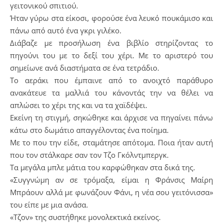
γειτονικού σπιτιού.
Ήταν γύρω στα είκοσι, φορούσε ένα λευκό πουκάμισο και
πάνω από αυτό ένα γκρι γιλέκο.
Διάβαζε με προσήλωση ένα βιβλίο στηρίζοντας το
πηγούνι του με το δεξί του χέρι. Με το αριστερό του
σημείωνε ανά διαστήματα σε ένα τετράδιο.
Το αεράκι που έμπαινε από το ανοιχτό παράθυρο
ανακάτευε τα μαλλιά του κάνοντάς την να θέλει να
απλώσει το χέρι της και να τα χαϊδέψει.
Εκείνη τη στιγμή, σηκώθηκε και άρχισε να πηγαίνει πάνω
κάτω στο δωμάτιο απαγγέλοντας ένα ποίημα.
Με το που την είδε, σταμάτησε απότομα. Ποια ήταν αυτή
που τον στάλκαρε σαν τον Τζο Γκόλντμπεργκ.
Τα μεγάλα μπλε μάτια του καρφώθηκαν στα δικά της.
«Συγγνώμη αν σε τρόμαξα, είμαι η Φράνσις Μαίρη
Μπράουν αλλά με φωνάζουν Φάνι, η νέα σου γειτόνισσα»
του είπε με μια ανάσα.
«Τζον» της συστήθηκε μονολεκτικά εκείνος.