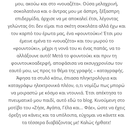
μου, ακούω και στο «νουαζέτα». Ούσα μελαχρινή,
σοκολατένια και ο άντρας μου με άσπρη, ξέξασπρη
επιδερμίδα, άρχισε να με αποκαλεί έτσι, λέγοντας
γελώντας ότι δεν είμαι πια σκέτη σοκολάτα αλλά έχω και
τον καρπό του έρωτα μας, ένα «φουντούκι»! Έτσι μου
έμεινε εμένα το «νουαζέτα» και του μωρού το
«φουντούκι», μέχρι η νονά του κι ένας παπάς, να το
αλλάξουνε αυτό! Μετά το φουντούκι και πριν τη
φουντουκοαδερφή, αποφάσισα να εκσυγχρονίσω τον
εαυτό μου, ως προς το θέμα της γραφής – καταγραφής.
Άφησα τα στυλό κάτω, έπιασα πληκτρολόγια και
καταγράφω ηλεκτρονικά πλέον, ο,τι νομίζω πως μπορώ
να μοιραστώ με κόσμο και ντουνιά. Έτσι απέκτησα το
πνευματικό μου παιδί, αυτό εδώ το blog. Κινούμενη στο
μοτίβο του «Ζήσε, Αγάπα, Γέλα και… Φάε», ώστε να έχεις
όρεξη να κάνεις και τα υπόλοιπα, εύχομαι να κάνετε και
τα τέσσερα διαβάζοντας με! Καλώς ήρθατε!