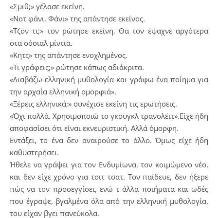
«Σμιθ;» γέλασε εκείνη.
«Νοτ φάνι, Φάνι» της απάντησε εκείνος.
«Τζον τι;» τον ρώτησε εκείνη. Θα τον έψαχνε αργότερα
στα σόσιαλ μίντια.
«Κητς» της απάντησε ενοχλημένος.
«Τι γράφεις;» ρώτησε κάπως αδιάκριτα.
«Διαβάζω ελληνική μυθολογία και γράφω ένα ποίημα για
την αρχαία ελληνική ομορφιά».
«Ξέρεις ελληνικά;» συνέχισε εκείνη τις ερωτήσεις.
«Όχι πολλά. Χρησιμοποιώ το γκουγκλ τρανσλέιτ».Είχε ήδη
αποφασίσει ότι είναι εκνευριστική. Αλλά όμορφη.
Εντάξει, το ένα δεν αναιρούσε το άλλο. Όμως είχε ήδη
καθυστερήσει.
Ήθελε να γράψει για τον Ενδυμίωνα, τον κοιμώμενο νέο,
και δεν είχε χρόνο για τσιτ τσατ. Τον παίδευε, δεν ήξερε
πώς να τον προσεγγίσει, ενώ τ άλλα ποιήματα και ωδές
που έγραψε, βγαλμένα όλα από την ελληνική μυθολογία,
του είχαν βγει πανεύκολα.