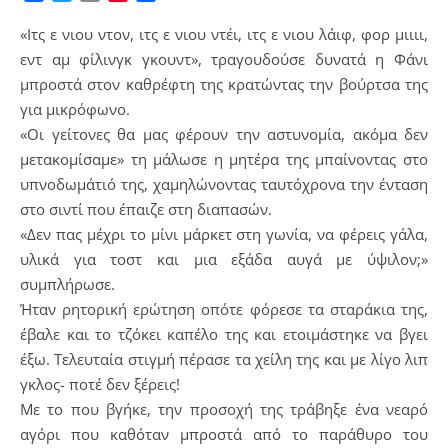
«Ιτς ε νιου ντον, ιτς ε νιου ντέι, ιτς ε νιου λάιφ, φορ μιιιι,
εντ αμ φίλινγκ γκουντ», τραγουδούσε δυνατά η Φάνι
μπροστά στον καθρέφτη της κρατώντας την βούρτσα της
για μικρόφωνο.
«Οι γείτονες θα μας φέρουν την αστυνομία, ακόμα δεν
μετακομίσαμε» τη μάλωσε η μητέρα της μπαίνοντας στο
υπνοδωμάτιό της, χαμηλώνοντας ταυτόχρονα την ένταση
στο σιντί που έπαιζε στη διαπασών.
«Δεν πας μέχρι το μίνι μάρκετ στη γωνία, να φέρεις γάλα,
υλικά για τοστ και μια εξάδα αυγά με ύψιλον;»
συμπλήρωσε.
Ήταν ρητορική ερώτηση οπότε φόρεσε τα σταράκια της,
έβαλε και το τζόκει καπέλο της και ετοιμάστηκε να βγει
έξω. Τελευταία στιγμή πέρασε τα χείλη της και με λίγο λιπ
γκλος- ποτέ δεν ξέρεις!
Με το που βγήκε, την προσοχή της τράβηξε ένα νεαρό
αγόρι που καθόταν μπροστά από το παράθυρο του