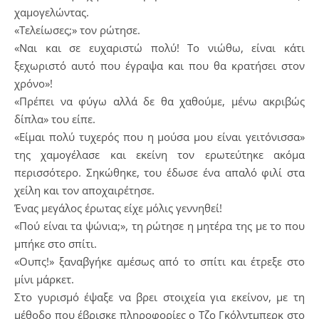
χαμογελώντας.
«Τελείωσες;» τον ρώτησε.
«Ναι και σε ευχαριστώ πολύ! Το νιώθω, είναι κάτι
ξεχωριστό αυτό που έγραψα και που θα κρατήσει στον
χρόνο»!
«Πρέπει να φύγω αλλά δε θα χαθούμε, μένω ακριβώς
δίπλα» του είπε.
«Είμαι πολύ τυχερός που η μούσα μου είναι γειτόνισσα»
της χαμογέλασε και εκείνη τον ερωτεύτηκε ακόμα
περισσότερο. Σηκώθηκε, του έδωσε ένα απαλό φιλί στα
χείλη και τον αποχαιρέτησε.
Ένας μεγάλος έρωτας είχε μόλις γεννηθεί!
«Πού είναι τα ψώνια;», τη ρώτησε η μητέρα της με το που
μπήκε στο σπίτι.
«Ουπς!» ξαναβγήκε αμέσως από το σπίτι και έτρεξε στο
μίνι μάρκετ.
Στο γυρισμό έψαξε να βρει στοιχεία για εκείνον, με τη
μέθοδο που έβρισκε πληροφορίες ο Τζο Γκόλντμπερκ στο