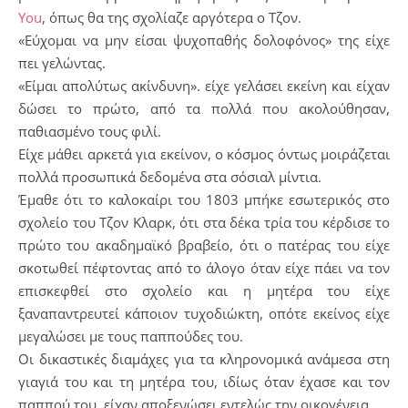
You
, όπως θα της σχολίαζε αργότερα ο Τζον.
«Εύχομαι να μην είσαι ψυχοπαθής δολοφόνος» της είχε
πει γελώντας.
«Είμαι απολύτως ακίνδυνη». είχε γελάσει εκείνη και είχαν
δώσει το πρώτο, από τα πολλά που ακολούθησαν,
παθιασμένο τους φιλί.
Είχε μάθει αρκετά για εκείνον, ο κόσμος όντως μοιράζεται
πολλά προσωπικά δεδομένα στα σόσιαλ μίντια.
Έμαθε ότι το καλοκαίρι του 1803 μπήκε εσωτερικός στο
σχολείο του Τζον Κλαρκ, ότι στα δέκα τρία του κέρδισε το
πρώτο του ακαδημαϊκό βραβείο, ότι ο πατέρας του είχε
σκοτωθεί πέφτοντας από το άλογο όταν είχε πάει να τον
επισκεφθεί στο σχολείο και η μητέρα του είχε
ξαναπαντρευτεί κάποιον τυχοδιώκτη, οπότε εκείνος είχε
μεγαλώσει με τους παππούδες του.
Οι δικαστικές διαμάχες για τα κληρονομικά ανάμεσα στη
γιαγιά του και τη μητέρα του, ιδίως όταν έχασε και τον
παππού του, είχαν αποξενώσει εντελώς την οικογένεια.