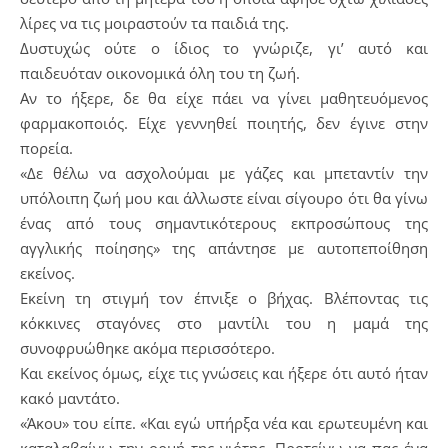
λίρες να τις μοιραστούν τα παιδιά της.
Δυστυχώς ούτε ο ίδιος το γνώριζε, γι’ αυτό και
παιδευόταν οικονομικά όλη του τη ζωή.
Αν το ήξερε, δε θα είχε πάει να γίνει μαθητευόμενος
φαρμακοποιός. Είχε γεννηθεί ποιητής, δεν έγινε στην
πορεία.
«Δε θέλω να ασχολούμαι με γάζες και μπεταντίν την
υπόλοιπη ζωή μου και άλλωστε είναι σίγουρο ότι θα γίνω
ένας από τους σημαντικότερους εκπροσώπους της
αγγλικής ποίησης» της απάντησε με αυτοπεποίθηση
εκείνος.
Εκείνη τη στιγμή τον έπνιξε ο βήχας. Βλέποντας τις
κόκκινες σταγόνες στο μαντίλι του η μαμά της
συνοφρυώθηκε ακόμα περισσότερο.
Και εκείνος όμως, είχε τις γνώσεις και ήξερε ότι αυτό ήταν
κακό μαντάτο.
«Άκου» του είπε. «Και εγώ υπήρξα νέα και ερωτευμένη και
καταλαβαίνω την ορμή της νιότης. Προτείνω να πας ένα