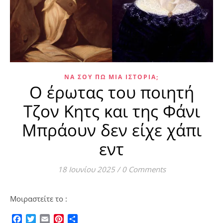
ΝΑ ΣΟΥ ΠΩ ΜΙΑ ΙΣΤΟΡΊΑ;
Ο έρωτας του ποιητή
Τζον Κητς και της Φάνι
Μπράουν δεν είχε χάπι
εντ
18 Ιουνίου 2025
/
0 Comments
Μοιραστείτε το :
Facebook
Twitter
Email
Pinterest
Μοιραστείτε