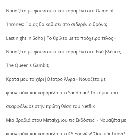
Νουαζέτα με φουντούκι και καραμέλα
στο
Game of
Thrones: Ποιος θα καθίσει στο σιδερένιο θρόνο;
Last night in Soho| Το θρίλερ με το πρόχειρο τέλος -
Νουαζέτα με φουντούκι και καραμέλα
στο
Εσύ βλέπεις
The Queen’s Gambit;
Κράτα μου το χέρι|Θέατρο Άλφα - Νουαζέτα με
φουντούκι και καραμέλα
στο
Sandman! Το κόμικ που
σκαρφάλωσε στην πρώτη θέση του Netflix
Μια βραδιά στου Μεταίχμιου τις Εκδόσεις! - Νουαζέτα με
φουντούκι και καραμέλα
στο
45 χρονών! Όου μάι Γκαντ!