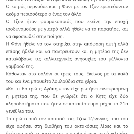
Ο καιρός περνούσε και η Φάνι με τον Τζον ερωτεύονταν
ακόμα περισσότερο ο ένας τον άλλο.
Ο Τζον ήταν φαρμακοποιός που εκείνη την εποχή
ισοδυναμούσε με γιατρό αλλά ήθελε να τα παρατήσει και
να αφοσιωθεί στην ποίηση.
Η Φάνι ήθελε να τον στηρίξει στην απόφαση αυτή αλλά
επίσης ήθελε και να παντρευτούν και η μητέρα της δεν
καταλάβαινε τις καλλιτεχνικές ανησυχίες του μέλλοντα
γαμβρού της.
Κάθονταν στο σαλόνι οι τρεις τους. Εκείνος με τα καλά
του και ένα μπουκέτο λουλούδια στα χέρια.
«Και τι θα τρώτε; Αγάπη;» τον είχε ρωτήσει εκνευρισμένη
η μητέρα της, που δε γνώριζε ότι ο Κητς είχε δύο
κληροδοτήματα που ήταν σε καταπίστευμα μέχρι τα 21α
γενέθλιά του.
Το πρώτο από τον παππού του, Τζον Τζένινγκς, που του
είχε αφήσει στη διαθήκη του οκτακόσιες λίρες και το
δεύτερο από τη μητέρα του η οποία άφησε οχτώ χιλιάδες