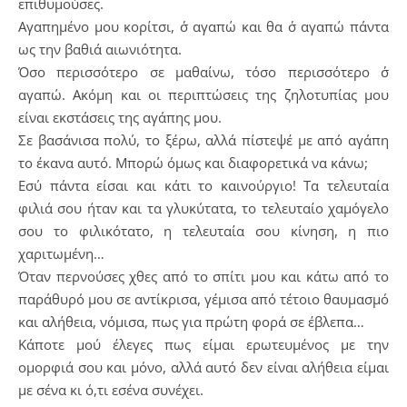
επιθυμούσες.
Αγαπημένο μου κορίτσι, σ΄ αγαπώ και θα σ΄ αγαπώ πάντα
ως την βαθιά αιωνιότητα.
Όσο περισσότερο σε μαθαίνω, τόσο περισσότερο σ΄
αγαπώ. Ακόμη και οι περιπτώσεις της ζηλοτυπίας μου
είναι εκστάσεις της αγάπης μου.
Σε βασάνισα πολύ, το ξέρω, αλλά πίστεψέ με από αγάπη
το έκανα αυτό. Μπορώ όμως και διαφορετικά να κάνω;
Εσύ πάντα είσαι και κάτι το καινούργιο! Τα τελευταία
φιλιά σου ήταν και τα γλυκύτατα, το τελευταίο χαμόγελο
σου το φιλικότατο, η τελευταία σου κίνηση, η πιο
χαριτωμένη…
Όταν περνούσες χθες από το σπίτι μου και κάτω από το
παράθυρό μου σε αντίκρισα, γέμισα από τέτοιο θαυμασμό
και αλήθεια, νόμισα, πως για πρώτη φορά σε έβλεπα…
Κάποτε μού έλεγες πως είμαι ερωτευμένος με την
ομορφιά σου και μόνο, αλλά αυτό δεν είναι αλήθεια είμαι
με σένα κι ό,τι εσένα συνέχει.