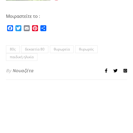
Μοιραστείτε το :
Facebook
Twitter
Email
Pinterest
Μοιραστείτε
80ς
δεκαετία 80
θυρωρεία
θυρωρός
παιδική ηλικία
By
Νουαζέτα