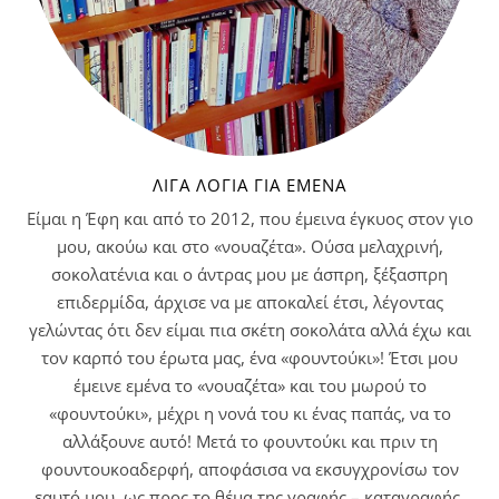
ΛΊΓΑ ΛΌΓΙΑ ΓΙΑ ΕΜΈΝΑ
Είμαι η Έφη και από το 2012, που έμεινα έγκυος στον γιο
μου, ακούω και στο «νουαζέτα». Ούσα μελαχρινή,
σοκολατένια και ο άντρας μου με άσπρη, ξέξασπρη
επιδερμίδα, άρχισε να με αποκαλεί έτσι, λέγοντας
γελώντας ότι δεν είμαι πια σκέτη σοκολάτα αλλά έχω και
τον καρπό του έρωτα μας, ένα «φουντούκι»! Έτσι μου
έμεινε εμένα το «νουαζέτα» και του μωρού το
«φουντούκι», μέχρι η νονά του κι ένας παπάς, να το
αλλάξουνε αυτό! Μετά το φουντούκι και πριν τη
φουντουκοαδερφή, αποφάσισα να εκσυγχρονίσω τον
εαυτό μου, ως προς το θέμα της γραφής – καταγραφής.