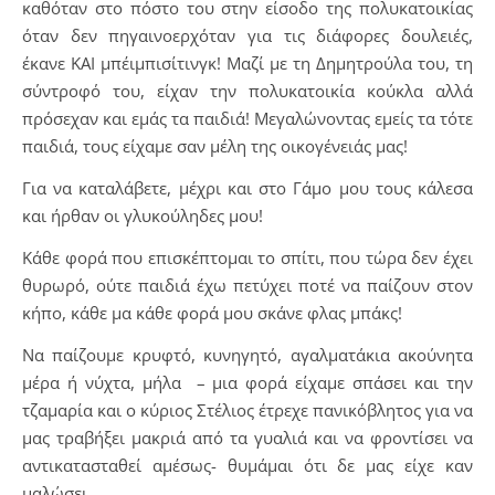
καθόταν στο πόστο του στην είσοδο της πολυκατοικίας
όταν δεν πηγαινοερχόταν για τις διάφορες δουλειές,
έκανε ΚΑΙ μπέιμπισίτινγκ! Μαζί με τη Δημητρούλα του, τη
σύντροφό του, είχαν την πολυκατοικία κούκλα αλλά
πρόσεχαν και εμάς τα παιδιά! Μεγαλώνοντας εμείς τα τότε
παιδιά, τους είχαμε σαν μέλη της οικογένειάς μας!
Για να καταλάβετε, μέχρι και στο Γάμο μου τους κάλεσα
και ήρθαν οι γλυκούληδες μου!
Κάθε φορά που επισκέπτομαι το σπίτι, που τώρα δεν έχει
θυρωρό, ούτε παιδιά έχω πετύχει ποτέ να παίζουν στον
κήπο, κάθε μα κάθε φορά μου σκάνε φλας μπάκς!
Να παίζουμε κρυφτό, κυνηγητό, αγαλματάκια ακούνητα
μέρα ή νύχτα, μήλα – μια φορά είχαμε σπάσει και την
τζαμαρία και ο κύριος Στέλιος έτρεχε πανικόβλητος για να
μας τραβήξει μακριά από τα γυαλιά και να φροντίσει να
αντικατασταθεί αμέσως- θυμάμαι ότι δε μας είχε καν
μαλώσει.