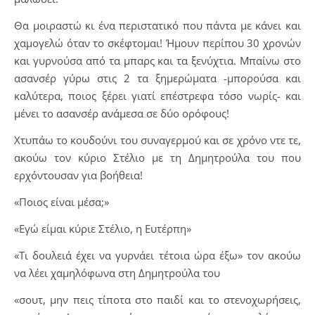
Θα μοιραστώ κι ένα περιστατικό που πάντα με κάνει και
χαμογελώ όταν το σκέφτομαι! Ήμουν περίπου 30 χρονών
και γυρνούσα από τα μπαρς και τα ξενύχτια. Μπαίνω στο
ασανσέρ γύρω στις 2 τα ξημερώματα -μπορούσα και
καλύτερα, ποιος ξέρει γιατί επέστρεφα τόσο νωρίς- και
μένει το ασανσέρ ανάμεσα σε δύο ορόφους!
Χτυπάω το κουδούνι του συναγερμού και σε χρόνο ντε τε,
ακούω τον κύριο Στέλιο με τη Δημητρούλα του που
ερχόντουσαν για βοήθεια!
«Ποιος είναι μέσα;»
«Εγώ είμαι κύριε Στέλιο, η Ευτέρπη»
«Τι δουλειά έχει να γυρνάει τέτοια ώρα έξω» τον ακούω
να λέει χαμηλόφωνα στη Δημητρούλα του
«σουτ, μην πεις τίποτα στο παιδί και το στενοχωρήσεις,