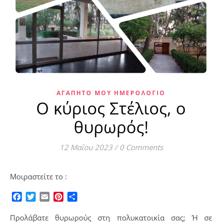
ΑΓΑΠΗΤΌ ΜΟΥ ΗΜΕΡΟΛΌΓΙΟ
Ο κύριος Στέλιος, ο
θυρωρός!
12 Μαΐου 2023
/
0 Comments
Μοιραστείτε το :
Facebook
Twitter
Email
Pinterest
Μοιραστείτε
Προλάβατε θυρωρούς στη πολυκατοικία σας; Ή σε