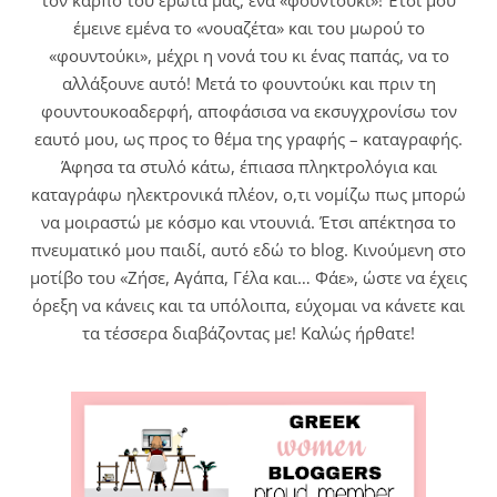
τον καρπό του έρωτα μας, ένα «φουντούκι»! Έτσι μου
έμεινε εμένα το «νουαζέτα» και του μωρού το
«φουντούκι», μέχρι η νονά του κι ένας παπάς, να το
αλλάξουνε αυτό! Μετά το φουντούκι και πριν τη
φουντουκοαδερφή, αποφάσισα να εκσυγχρονίσω τον
εαυτό μου, ως προς το θέμα της γραφής – καταγραφής.
Άφησα τα στυλό κάτω, έπιασα πληκτρολόγια και
καταγράφω ηλεκτρονικά πλέον, ο,τι νομίζω πως μπορώ
να μοιραστώ με κόσμο και ντουνιά. Έτσι απέκτησα το
πνευματικό μου παιδί, αυτό εδώ το blog. Κινούμενη στο
μοτίβο του «Ζήσε, Αγάπα, Γέλα και… Φάε», ώστε να έχεις
όρεξη να κάνεις και τα υπόλοιπα, εύχομαι να κάνετε και
τα τέσσερα διαβάζοντας με! Καλώς ήρθατε!