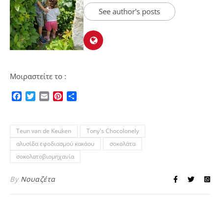
See author's posts
Μοιραστείτε το :
Facebook
Twitter
Email
Pinterest
Μοιραστείτε
Teun van de Keuken
Tony's Chocolonely
αλυσίδα εφοδιασμού κακάου
σοκολάτα
σοκολατοβιομηχανία
By
Νουαζέτα