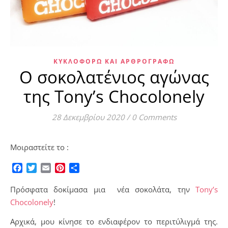
ΚΥΚΛΟΦΟΡΏ ΚΑΙ ΑΡΘΡΟΓΡΑΦΏ
Ο σοκολατένιος αγώνας
της Tony’s Chocolonely
28 Δεκεμβρίου 2020
/
0 Comments
Μοιραστείτε το :
Facebook
Twitter
Email
Pinterest
Μοιραστείτε
Πρόσφατα δοκίμασα μια νέα σοκολάτα, την
Tony’s
Chocolonely
!
Αρχικά, μου κίνησε το ενδιαφέρον το περιτύλιγμά της.