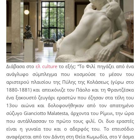
Διάβασα στο
ελ culture
το εξής: “Το Φιλί πηγάζει από ένα
ανάγλυφο σύμπλεγμα που κοσμούσε το μέσον του
αριστερού πλαισίου της Πύλης της Κολάσεως (γύρω στο
1880-1881) και απεικόνιζε τον Πάολο και τη Φραντζέσκα
ένα ξακουστό ζευγάρι εραστών που έζησαν στα τέλη του
13ου αιώνα και δολοφονήθηκαν από τον απατημένο
σύζυγο Gianciotto Μalatesta, άρχοντα του Ρίμινι, την ώρα
που αντάλλασσαν το πρώτο τους φιλί. Οι δυο εραστές
είναι η γυναία του και ο αδερφός του. Το επεισόδιο
αναφέρεται από τον Δάντη στη Θεία Κωμωδία, στο V άσμα