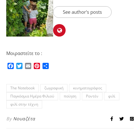
See author's posts
Μοιραστείτε το :
Facebook
Twitter
Email
Pinterest
Μοιραστείτε
The Notebook
ζωγραφική
κινηματογράφος
Παγκόσμια Ημέρα Φιλιού
ποίηση
Ροντέν
φιλί
φιλί στην τέχνη
By
Νουαζέτα