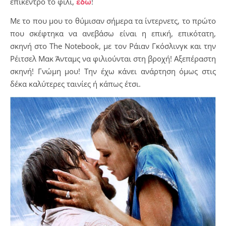
επίκεντρο το φιλί,
εδώ
!
Με το που μου το θύμισαν σήμερα τα ίντερνετς, το πρώτο
που σκέφτηκα να ανεβάσω είναι η επική, επικότατη,
σκηνή στο The Notebook, με τον Ράιαν Γκόσλινγκ και την
Ρέιτσελ Μακ Άνταμς να φιλιούνται στη βροχή! Αξεπέραστη
σκηνή! Γνώμη μου! Την έχω κάνει ανάρτηση όμως στις
δέκα καλύτερες ταινίες ή κάπως έτσι.