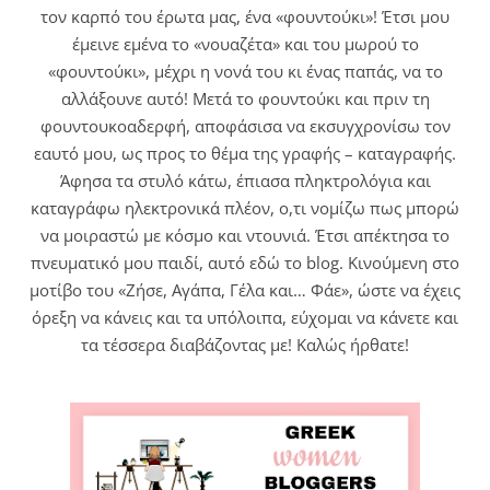
τον καρπό του έρωτα μας, ένα «φουντούκι»! Έτσι μου
έμεινε εμένα το «νουαζέτα» και του μωρού το
«φουντούκι», μέχρι η νονά του κι ένας παπάς, να το
αλλάξουνε αυτό! Μετά το φουντούκι και πριν τη
φουντουκοαδερφή, αποφάσισα να εκσυγχρονίσω τον
εαυτό μου, ως προς το θέμα της γραφής – καταγραφής.
Άφησα τα στυλό κάτω, έπιασα πληκτρολόγια και
καταγράφω ηλεκτρονικά πλέον, ο,τι νομίζω πως μπορώ
να μοιραστώ με κόσμο και ντουνιά. Έτσι απέκτησα το
πνευματικό μου παιδί, αυτό εδώ το blog. Κινούμενη στο
μοτίβο του «Ζήσε, Αγάπα, Γέλα και… Φάε», ώστε να έχεις
όρεξη να κάνεις και τα υπόλοιπα, εύχομαι να κάνετε και
τα τέσσερα διαβάζοντας με! Καλώς ήρθατε!