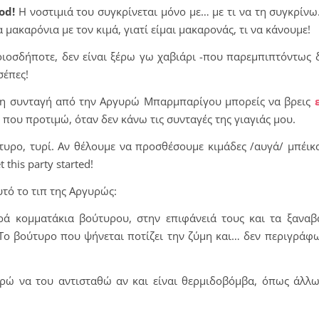
ood!
Η νοστιμιά του συγκρίνεται μόνο με… με τι να τη συγκρίν
 μακαρόνια με τον κιμά, γιατί είμαι μακαρονάς, τι να κάνουμε!
ποιοσδήποτε, δεν είναι ξέρω γω χαβιάρι -που παρεμπιπτόντως δ
σέπες!
κολη συνταγή από την Αργυρώ Μπαρμπαρίγου μπορείς να βρεις
 που προτιμώ, όταν δεν κάνω τις συνταγές της γιαγιάς μου.
ύτυρο, τυρί. Αν θέλουμε να προσθέσουμε κιμάδες /αυγά/ μπέικ
this party started!
τό το τιπ της Αργυρώς:
ρά κομματάκια βούτυρου, στην επιφάνειά τους και τα ξαναβ
 Το βούτυρο που ψήνεται ποτίζει την ζύμη και… δεν περιγράφ
ορώ να του αντισταθώ αν και είναι θερμιδοβόμβα, όπως άλλω