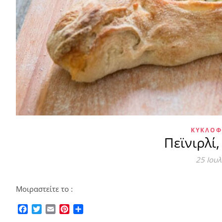
ΚΥΚΛΟΦ
Πεϊνιρλί
25 Ιου
Μοιραστείτε το :
Facebook
Twitter
Email
Pinterest
Μοιραστείτε