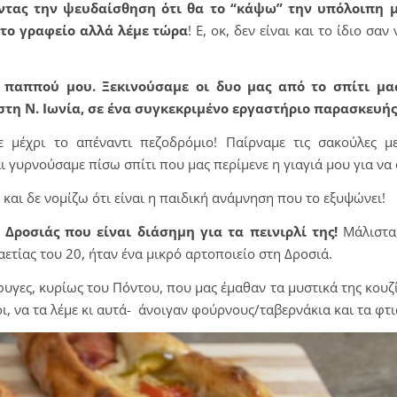
ντας την ψευδαίσθηση ότι θα το “κάψω” την υπόλοιπη 
στο γραφείο αλλά λέμε τώρα
! Ε, οκ, δεν είναι και το ίδιο σα
παππού μου. Ξεκινούσαμε οι δυο μας από το σπίτι μας
τη Ν. Ιωνία, σε ένα συγκεκριμένο εργαστήριο παρασκευής
 μέχρι το απέναντι πεζοδρόμιο! Παίρναμε τις σακούλες μ
ι γυρνούσαμε πίσω σπίτι που μας περίμενε η γιαγιά μου για να
 και δε νομίζω ότι είναι η παιδική ανάμνηση που το εξυψώνει!
 Δροσιάς που είναι διάσημη για τα πεινιρλί της!
Μάλιστα
αετίας του 20, ήταν ένα μικρό αρτοποιείο στη Δροσιά.
γες, κυρίως του Πόντου, που μας έμαθαν τα μυστικά της κουζί
ι, να τα λέμε κι αυτά- άνοιγαν φούρνους/ταβερνάκια και τα φτι