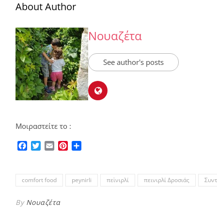
About Author
Νουαζέτα
See author's posts
Μοιραστείτε το :
Facebook
Twitter
Email
Pinterest
Μοιραστείτε
comfort food
peynirli
πεϊνιρλί
πεινιρλί Δροσιάς
Συν
By
Νουαζέτα