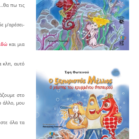
ω…θα πω τις
ε μ’αρέσει-
εδώ
και μια
α κλπ, αυτό
άζουμε στο
ω άλλο, μου
στε όλα τα