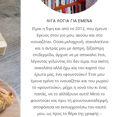
ΛΊΓΑ ΛΌΓΙΑ ΓΙΑ ΕΜΈΝΑ
Είμαι η Έφη και από το 2012, που έμεινα
έγκυος στον γιο μου, ακούω και στο
«νουαζέτα». Ούσα μελαχρινή, σοκολατένια
και ο άντρας μου με άσπρη, ξέξασπρη
επιδερμίδα, άρχισε να με αποκαλεί έτσι,
λέγοντας γελώντας ότι δεν είμαι πια σκέτη
σοκολάτα αλλά έχω και τον καρπό του
έρωτα μας, ένα «φουντούκι»! Έτσι μου
έμεινε εμένα το «νουαζέτα» και του μωρού
το «φουντούκι», μέχρι η νονά του κι ένας
παπάς, να το αλλάξουνε αυτό! Μετά το
φουντούκι και πριν τη φουντουκοαδερφή,
αποφάσισα να εκσυγχρονίσω τον εαυτό
μου, ως προς το θέμα της γραφής –