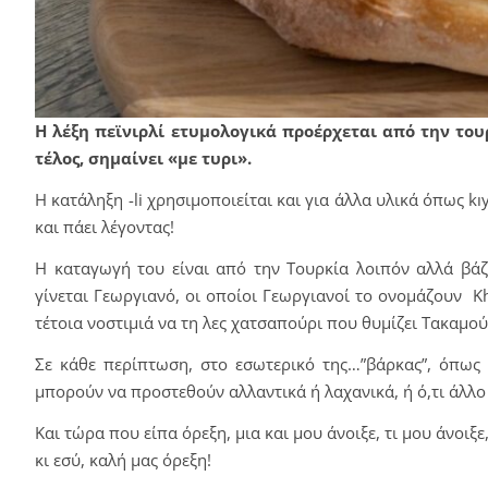
Η λέξη πεϊνιρλί ετυμολογικά προέρχεται από την τουρκ
τέλος, σημαίνει «με τυρι».
Η κατάληξη -li χρησιμοποιείται και για άλλα υλικά όπως kıym
και πάει λέγοντας!
Η καταγωγή του είναι από την Τουρκία λοιπόν αλλά βάζ
γίνεται Γεωργιανό, οι οποίοι Γεωργιανοί το ονομάζουν K
τέτοια νοστιμιά να τη λες χατσαπούρι που θυμίζει Τακαμούρ
Σε κάθε περίπτωση, στο εσωτερικό της…”βάρκας”, όπως 
μπορούν να προστεθούν αλλαντικά ή λαχανικά, ή ό,τι άλλο 
Και τώρα που είπα όρεξη, μια και μου άνοιξε, τι μου άνοι
κι εσύ, καλή μας όρεξη!