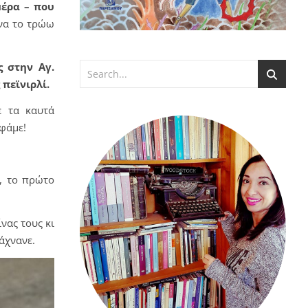
μέρα – που
ν να το τρώω
 στην Αγ.
 πεϊνιρλί.
ε τα καυτά
 φάμε!
, το πρώτο
νας τους κι
άχνανε.