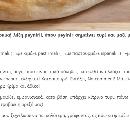
ική λέξη peynirli, όπου peyinir σημαίνει τυρί και μαζί με
alı (= «με κιμά»), pastırmalı (= «με παστουρμά»), ıspanaklı (= «
οντας αυγό, που είναι πολύ σύνηθες, κατευθείαν αλλάζει πρ
hachapuri, ελληνιστί Χατσαπούρι! Εντάξει, No comment! Μα εί
ι; Κρίμα και άδικο!
μοιάζει εμφανισιακά, κατά βάση υπάρχει κίτρινο τυρί, πάνω
τραβάει η όρεξή μας!
ξε, μου ξεχείλωσε να πω καλύτερα, γράφοντας, ας πάω να φτιάξω 