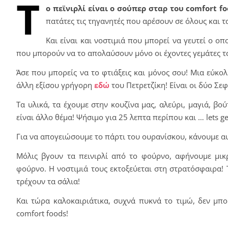
Τ
ο πεϊνιρλί είναι ο σούπερ σταρ του comfort f
πατάτες τις τηγανητές που αρέσουν σε όλους και τα
Και είναι και νοστιμιά που μπορεί να γευτεί ο ο
που μπορούν να το απολαύσουν μόνο οι έχοντες γεμάτες τ
Άσε που μπορείς να το φτιάξεις και μόνος σου! Μια εύ
άλλη εξίσου γρήγορη
εδώ
του Πετρετζίκη! Είναι οι δύο Σεφ
Τα υλικά, τα έχουμε στην κουζίνα μας, αλεύρι, μαγιά, βο
είναι άλλο θέμα! Ψήσιμο για 25 λεπτα περίπου και … lets get 
Για να απογειώσουμε το πάρτι του ουρανίσκου, κάνουμε αυ
Μόλις βγουν τα πεινιρλί από το φούρνο, αφήνουμε μικ
φούρνο. Η νοστιμιά τους εκτοξεύεται στη στρατόσφαιρα!
τρέχουν τα σάλια!
Και τώρα καλοκαιριάτικα, συχνά πυκνά το τιμώ, δεν μπ
comfort foods!