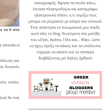
καταγραφής. Άφησα τα στυλό κάτω,
έπιασα πληκτρολόγια και καταγράφω
ηλεκτρονικά πλέον, ο,τι νομίζω πως
μπορώ να μοιραστώ με κόσμο και ντουνιά.
Έτσι απέκτησα το πνευματικό μου παιδί,
 το li στο
αυτό εδώ το blog. Κινούμενη στο μοτίβο
του «Ζήσε, Αγάπα, Γέλα και… Φάε», ώστε
με σπανάκι»)
να έχεις όρεξη να κάνεις και τα υπόλοιπα,
εύχομαι να κάνετε και τα τέσσερα
διαβάζοντας με! Καλώς ήρθατε!
οέλευση και
ναι δυνατόν
 στο οποίο,
ένα! Αν πας