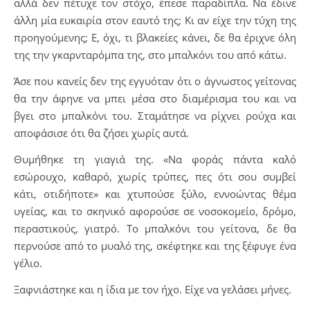
αλλά δεν πέτυχε τον στόχο, έπεσε παραδίπλα. Να έδινε
άλλη μία ευκαιρία στον εαυτό της; Κι αν είχε την τύχη της
προηγούμενης; Ε, όχι, τι βλακείες κάνει, δε θα έριχνε όλη
της την γκαρνταρόμπα της, στο μπαλκόνι του από κάτω.
Άσε που κανείς δεν της εγγυόταν ότι ο άγνωστος γείτονας
θα την άφηνε να μπει μέσα στο διαμέρισμα του και να
βγει στο μπαλκόνι του. Σταμάτησε να ρίχνει ρούχα και
αποφάσισε ότι θα ζήσει χωρίς αυτά.
Θυμήθηκε τη γιαγιά της. «Να φοράς πάντα καλό
εσώρουχο, καθαρό, χωρίς τρύπες, πες ότι σου συμβεί
κάτι, οτιδήποτε» και χτυπούσε ξύλο, εννοώντας θέμα
υγείας, και το σκηνικό αφορούσε σε νοσοκομείο, δρόμο,
περαστικούς, γιατρό. Το μπαλκόνι του γείτονα, δε θα
περνούσε από το μυαλό της, σκέφτηκε και της ξέφυγε ένα
γέλιο.
Ξαφνιάστηκε και η ίδια με τον ήχο. Είχε να γελάσει μήνες.