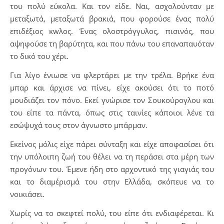
του πολύ εύκολα. Και τον είδε. Ναι, ασχολούνταν με
μεταξωτά, μεταξωτά βρακιά, που φορούσε ένας πολύ
επιδέξιος κwλoς. Ένας ολοστρόγγυλος, πισινός, που
αψηφούσε τη βαρύτητα, και που πάνω του επαναπαυόταν
το δικό του χέρι.
Για λίγο ένιωσε να φλερτάρει με την τρέλα. Βρήκε ένα
μπαρ και άρχισε να πίνει, είχε ακούσει ότι το ποτό
μουδιάζει τον πόνο. Εκεί γνώρισε τον Σουκούρογλου και
του είπε τα πάντα, όπως στις ταινίες κάποιοι λένε τα
εσώψυχά τους στον άγνωστο μπάρμαν.
Εκείνος μόλις είχε πάρει σύνταξη και είχε αποφασίσει ότι
την υπόλοιπη ζωή του θέλει να τη περάσει στα μέρη των
προγόνων του. Έμενε ήδη στο αρχοντικό της γιαγιάς του
και το διαμέρισμά του στην Ελλάδα, σκόπευε να το
νοικιάσει.
Χωρίς να το σκεφτεί πολύ, του είπε ότι ενδιαφέρεται. Κι