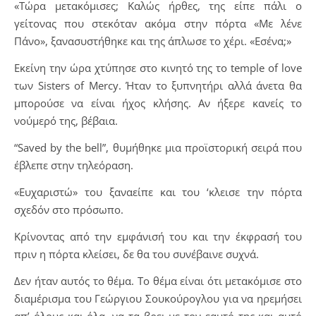
«Τώρα μετακόμισες; Καλώς ήρθες, της είπε πάλι ο
γείτονας που στεκόταν ακόμα στην πόρτα «Με λένε
Πάνο», ξανασυστήθηκε και της άπλωσε το χέρι. «Εσένα;»
Εκείνη την ώρα χτύπησε στο κινητό της το temple of love
των Sisters of Mercy. Ήταν το ξυπνητήρι αλλά άνετα θα
μπορούσε να είναι ήχος κλήσης. Αν ήξερε κανείς το
νούμερό της, βέβαια.
“Saved by the bell”, θυμήθηκε μια προϊστορική σειρά που
έβλεπε στην τηλεόραση.
«Ευχαριστώ» του ξαναείπε και του ‘κλεισε την πόρτα
σχεδόν στο πρόσωπο.
Κρίνοντας από την εμφάνισή του και την έκφρασή του
πριν η πόρτα κλείσει, δε θα του συνέβαινε συχνά.
Δεν ήταν αυτός το θέμα. Το θέμα είναι ότι μετακόμισε στο
διαμέρισμα του Γεώργιου Σουκούρογλου για να ηρεμήσει
απ’ όλους και όλα, να τα βρει με τον εαυτό της και αυτό