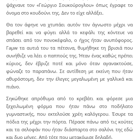
ψάχνανε τον «Γεώργιο Σουκούρογλου» όπως έγραφε το
όνομα στο κουδούνι της. Δεν το είχε αλλάξει.
Θα τον άφηνε να χτυπάει αυτόν τον άγνωστο μέχρι να
βαρεθεί και να φύγει αλλά το κεφάλι της κόντευε να
σπάσει από τον πονοκέφαλο, ο ήχος ήταν ανυπόφορος.
Γaμw τα αυτιά του τα πέτσινα, θυμήθηκε τη βρισιά που
συνήθιζε να λέει ο παππούς της. Ήταν ένας καθώς πρέπει
κύριος, δεν έβριζε ποτέ και μόνο όταν αγανακτούσε,
φώναζε το παραπάνω. Σε αντίθεση με εκείνη που ήταν
αθυρόστομη, δεν την έλεγες μεγαλωμένη με γαλλικά και
πιάνο.
Σηκώθηκε απρόθυμα από το κρεβάτι και φόρεσε μια
ξεχειλωμένη φόρμα που ήταν πάνω στο ποδήλατο
γυμναστικής, που εκτελούσε χρέη καλόγερου. Έσυρε τα
πόδια της μέχρι την πόρτα. Πέρασε πάνω από τις κούτες
και τα σελοφάν που ήταν διάσπαρτα στο σαλόνι της εδώ
και δυο μήνες. Από τότε που μετακόμισε δηλαδή.