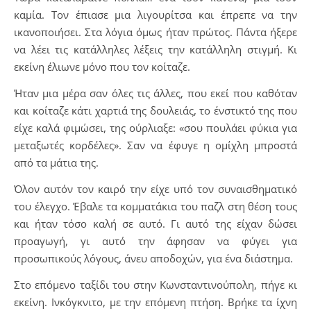
καμία. Τον έπιασε μια λιγουρίτσα και έπρεπε να την
ικανοποιήσει. Στα λόγια όμως ήταν πρώτος. Πάντα ήξερε
να λέει τις κατάλληλες λέξεις την κατάλληλη στιγμή. Κι
εκείνη έλιωνε μόνο που τον κοίταζε.
Ήταν μια μέρα σαν όλες τις άλλες, που εκεί που καθόταν
και κοίταζε κάτι χαρτιά της δουλειάς, το ένστικτό της που
είχε καλά φιμώσει, της ούρλιαξε: «σου πουλάει φύκια για
μεταξωτές κορδέλες». Σαν να έφυγε η ομίχλη μπροστά
από τα μάτια της.
Όλον αυτόν τον καιρό την είχε υπό τον συναισθηματικό
του έλεγχο. Έβαλε τα κομματάκια του παζλ στη θέση τους
και ήταν τόσο καλή σε αυτό. Γι αυτό της είχαν δώσει
προαγωγή, γι αυτό την άφησαν να φύγει για
προσωπικούς λόγους, άνευ αποδοχών, για ένα διάστημα.
Στο επόμενο ταξίδι του στην Κωνσταντινούπολη, πήγε κι
εκείνη. Ινκόγκνιτο, με την επόμενη πτήση. Βρήκε τα ίχνη