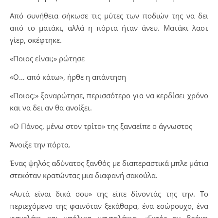
Από συνήθεια σήκωσε τις μύτες των ποδιών της να δει
από το ματάκι, αλλά η πόρτα ήταν άνευ. Ματάκι λαστ
γίερ, σκέφτηκε.
«Ποιος είναι;» ρώτησε
«Ο… από κάτω», ήρθε η απάντηση
«Ποιος;» ξαναρώτησε, περισσότερο για να κερδίσει χρόνο
και να δει αν θα ανοίξει.
«Ο Πάνος, μένω στον τρίτο» της ξαναείπε ο άγνωστος
Άνοιξε την πόρτα.
Ένας ψηλός αδύνατος ξανθός με διαπεραστικά μπλε μάτια
στεκόταν κρατώντας μια διαφανή σακούλα.
«Αυτά είναι δικά σου» της είπε δίνοντάς της την. Το
περιεχόμενο της φαινόταν ξεκάθαρα, ένα εσώρουχο, ένα
φανελάκι και μπόλικα μανταλάκια. «Εκτός αν βρέχει