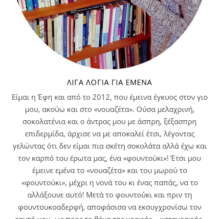
ΛΊΓΑ ΛΌΓΙΑ ΓΙΑ ΕΜΈΝΑ
Είμαι η Έφη και από το 2012, που έμεινα έγκυος στον γιο
μου, ακούω και στο «νουαζέτα». Ούσα μελαχρινή,
σοκολατένια και ο άντρας μου με άσπρη, ξέξασπρη
επιδερμίδα, άρχισε να με αποκαλεί έτσι, λέγοντας
γελώντας ότι δεν είμαι πια σκέτη σοκολάτα αλλά έχω και
τον καρπό του έρωτα μας, ένα «φουντούκι»! Έτσι μου
έμεινε εμένα το «νουαζέτα» και του μωρού το
«φουντούκι», μέχρι η νονά του κι ένας παπάς, να το
αλλάξουνε αυτό! Μετά το φουντούκι και πριν τη
φουντουκοαδερφή, αποφάσισα να εκσυγχρονίσω τον