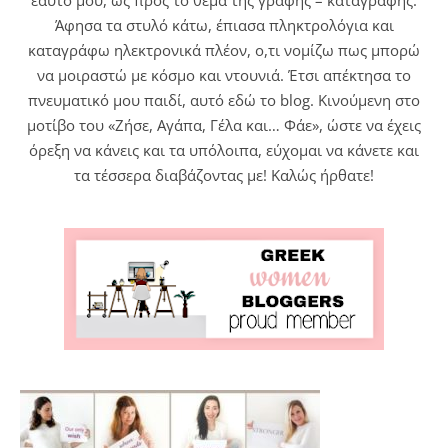
εαυτό μου, ως προς το θέμα της γραφής – καταγραφής.
Άφησα τα στυλό κάτω, έπιασα πληκτρολόγια και
καταγράφω ηλεκτρονικά πλέον, ο,τι νομίζω πως μπορώ
να μοιραστώ με κόσμο και ντουνιά. Έτσι απέκτησα το
πνευματικό μου παιδί, αυτό εδώ το blog. Κινούμενη στο
μοτίβο του «Ζήσε, Αγάπα, Γέλα και… Φάε», ώστε να έχεις
όρεξη να κάνεις και τα υπόλοιπα, εύχομαι να κάνετε και
τα τέσσερα διαβάζοντας με! Καλώς ήρθατε!