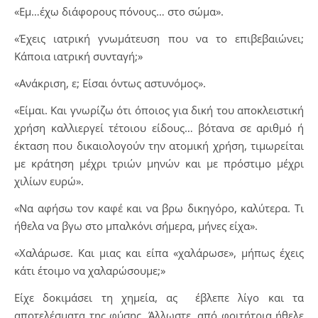
«Εμ…έχω διάφορους πόνους… στο σώμα».
«Έχεις ιατρική γνωμάτευση που να το επιβεβαιώνει;
Κάποια ιατρική συνταγή;»
«Ανάκριση, ε; Είσαι όντως αστυνόμος».
«Είμαι. Και γνωρίζω ότι όποιος για δική του αποκλειστική
χρήση καλλιεργεί τέτοιου είδους… βότανα σε αριθμό ή
έκταση που δικαιολογούν την ατομική χρήση, τιμωρείται
με κράτηση μέχρι τριών μηνών και με πρόστιμο μέχρι
χιλίων ευρώ».
«Να αφήσω τον καφέ και να βρω δικηγόρο, καλύτερα. Τι
ήθελα να βγω στο μπαλκόνι σήμερα, μήνες είχα».
«Χαλάρωσε. Και μιας και είπα «χαλάρωσε», μήπως έχεις
κάτι έτοιμο να χαλαρώσουμε;»
Είχε δοκιμάσει τη χημεία, ας έβλεπε λίγο και τα
αποτελέσματα της φύσης. Άλλωστε, από φοιτήτρια ήθελε