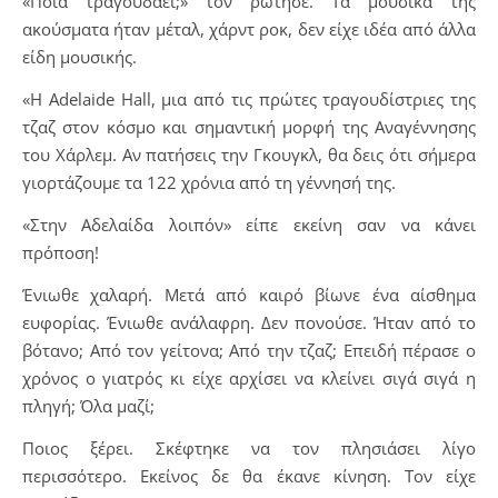
«Ποια τραγουδάει;» τον ρώτησε. Τα μουσικά της
ακούσματα ήταν μέταλ, χάρντ ροκ, δεν είχε ιδέα από άλλα
είδη μουσικής.
«Η Adelaide Hall, μια από τις πρώτες τραγουδίστριες της
τζαζ στον κόσμο και σημαντική μορφή της Αναγέννησης
του Χάρλεμ. Αν πατήσεις την Γκουγκλ, θα δεις ότι σήμερα
γιορτάζουμε τα 122 χρόνια από τη γέννησή της.
«Στην Αδελαίδα λοιπόν» είπε εκείνη σαν να κάνει
πρόποση!
Ένιωθε χαλαρή. Μετά από καιρό βίωνε ένα αίσθημα
ευφορίας. Ένιωθε ανάλαφρη. Δεν πονούσε. Ήταν από το
βότανο; Από τον γείτονα; Από την τζαζ; Επειδή πέρασε ο
χρόνος ο γιατρός κι είχε αρχίσει να κλείνει σιγά σιγά η
πληγή; Όλα μαζί;
Ποιος ξέρει. Σκέφτηκε να τον πλησιάσει λίγο
περισσότερο. Εκείνος δε θα έκανε κίνηση. Τον είχε