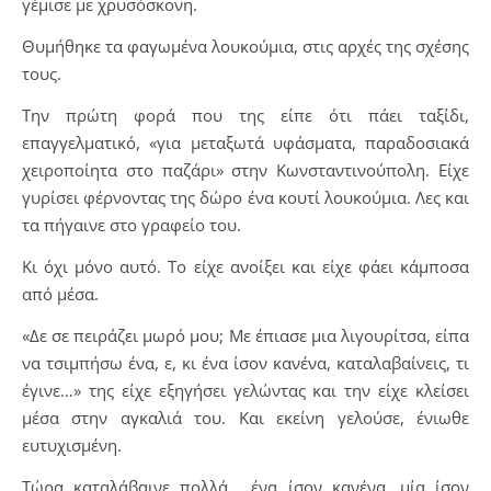
γέμισε με χρυσόσκονη.
Θυμήθηκε τα φαγωμένα λουκούμια, στις αρχές της σχέσης
τους.
Την πρώτη φορά που της είπε ότι πάει ταξίδι,
επαγγελματικό, «για μεταξωτά υφάσματα, παραδοσιακά
χειροποίητα στο παζάρι» στην Κωνσταντινούπολη. Είχε
γυρίσει φέρνοντας της δώρο ένα κουτί λουκούμια. Λες και
τα πήγαινε στο γραφείο του.
Κι όχι μόνο αυτό. Το είχε ανοίξει και είχε φάει κάμποσα
από μέσα.
«Δε σε πειράζει μωρό μου; Με έπιασε μια λιγουρίτσα, είπα
να τσιμπήσω ένα, ε, κι ένα ίσον κανένα, καταλαβαίνεις, τι
έγινε…» της είχε εξηγήσει γελώντας και την είχε κλείσει
μέσα στην αγκαλιά του. Και εκείνη γελούσε, ένιωθε
ευτυχισμένη.
Τώρα καταλάβαινε πολλά… ένα ίσον κανένα, μία ίσον