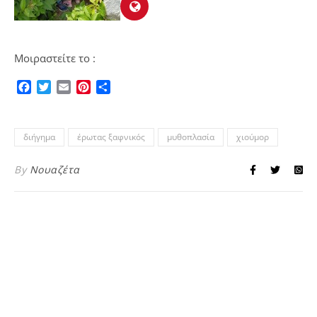
Μοιραστείτε το :
Facebook
Twitter
Email
Pinterest
Μοιραστείτε
διήγημα
έρωτας ξαφνικός
μυθοπλασία
χιούμορ
By
Νουαζέτα