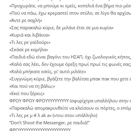
«Προχωράτε, να μπούμε κι εμείς, κοπελιά ένα βήμα πιο μέ
«Πού να πάω, έχω κρεμαστεί στον στύλο, σε λίγο θα αρχίσ
«Άντε ρε σαχλή»
«Σας παρακαλώ κύριε, δε μιλάνε έτσι σε μια κυρία»
«Κυριά και λιβάνια»
«Τι λες ρε γαϊδούρι»
«Σκάσε ρε καμήλα»
«Παιδιά εδώ είναι βαγόνι του ΗΣΑΠ, όχι ζωολογικός κήπος,
«Καλά σας λέει, δεν έχουμε όρεξη πρωί πρωί τις φωνές σας
«Καλά μπήκατε εσείς, γι’ αυτό μιλάτε»
«Συγγνώμη κύριε, βγάζετε την βαλίτσα μπακ πακ που χετε 
«Και πού να τη βάλω;»
«Εκεί που ξέρεις»
ΦΡΟΥ ΦΡΟΥ ΦΡΟΥΥΥΥΥΥΥΥΥΥ (σφυρίχτρα υπαλλήλου στην 
«Παρακαλώ απομακρυνθείτε να κλείσουν οι πόρτες, ο επόμ
«Τι λες ρε μ # λ ak a» (ντου στον υπάλληλο)
“Don’t Shoot the Messenger, ρε παιδιά!”
ΦΡΟΥΥΥΥΥΥΥΥΥΥΥΥΥΥΥΥΥΥΥΥΥΥ