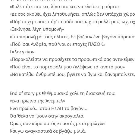
«Καλέ πάτε πιο κει, λίγο πιο κει, να κλείσει η πόρτα»
«Δε σας ακούει, έχει λιποθυμήσει, απλώς δεν υπάρχει χώρο
«Πάρ’το χέρι σου, πάρ’το πόδι σου, ωχ το μαλλί μου, ωχ, αχ
«Ξεκίνησε, λίγη υπομονή»
«Τι υπομονή με τους αλhτeς, δε βάζουν ένα βαγόνι παραπ
«Πού ‘σαι Ανδρέα, πού ‘ναι οι εποχές ΠΑΣΟΚ»
Γκλιν γκλον
«Παρακαλείστε να προσέχετε τα προσωπικά σας αντικείµεν
«Πού είναι το πορτοφόλι μου /κλέψανε το κινητό μου»
«Να κατέβω άνθρωπέ μου, βγείτε να βγω και ξαναμπαίνετε
End of story με 🎼🎼μουσικό χαλί τη διασκευή του:
«ένα πρωινό της Άνεμπελ»
Ένα πρωινό… στου ΗΣΑΠ το βαγόνι..
Θα ‘θελα να ‘μουν στην ακρογιαλιά.
Όμως σαν κύμα αυτός κι αυτός με στριμώχνει
Και γω αναγκαστικά δε βγάζω μιλιά.