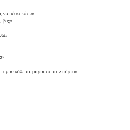
ς να πέσει κάτω»
, βαχ»
άνω»
α»
, τι μου κάθεστε μπροστά στην πόρτα»