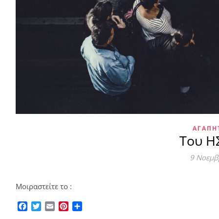
ΑΓΑΠΗ
Του Η
9 Νοεμβ
Μοιραστείτε το :
Facebook
Twitter
Email
Pinterest
Μοιραστείτε