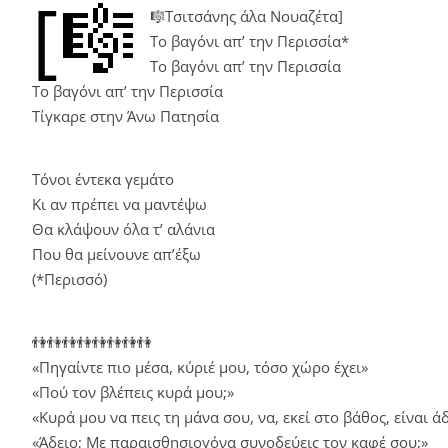
[🎼
🎼Τσιτσάνης άλα Νουαζέτα]
Το βαγόνι απ’ την Περισσία*
Το βαγόνι απ’ την Περισσία
Το βαγόνι απ’ την Περισσία
Τίγκαρε στην Άνω Πατησία
Τόνοι έντεκα γεμάτο
Κι αν πρέπει να μαντέψω
Θα κλάψουν όλα τ’ αλάνια
Που θα μείνουνε απ’έξω
(*Περισσό)
👫👫👫👫👫👫👫👫
«Πηγαίντε πιο μέσα, κύριέ μου, τόσο χώρο έχει»
«Πού τον βλέπεις κυρά μου;»
«Κυρά μου να πεις τη μάνα σου, να, εκεί στο βάθος, είναι ά
«Άδειο; Με παραισθησιογόνα συνοδεύεις τον καφέ σου;»