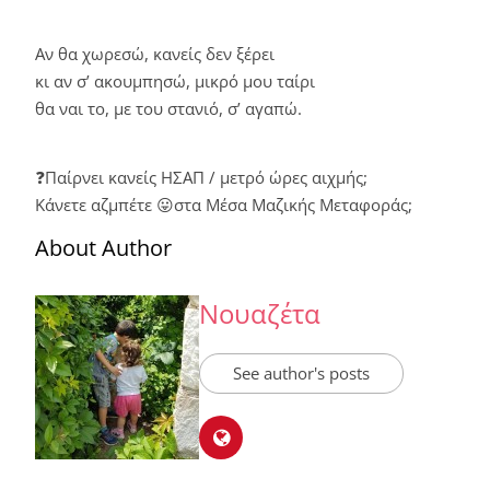
Αν θα χωρεσώ, κανείς δεν ξέρει
κι αν σ’ ακουμπησώ, μικρό μου ταίρι
θα ναι το, με του στανιό, σ’ αγαπώ.
❓Παίρνει κανείς ΗΣΑΠ / μετρό ώρες αιχμής;
Κάνετε αζμπέτε 😛στα Μέσα Μαζικής Μεταφοράς;
About Author
Νουαζέτα
See author's posts