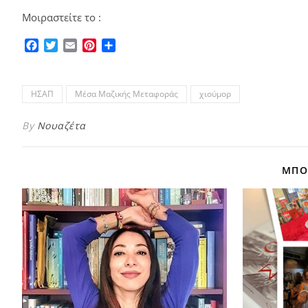
Μοιραστείτε το :
Facebook
Twitter
Email
Pinterest
Μοιραστείτε
ΗΣΑΠ
Μέσα Μαζικής Μεταφοράς
χιούμορ
By
Νουαζέτα
ΜΠΟΡ