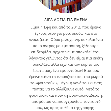
ΛΊΓΑ ΛΌΓΙΑ ΓΙΑ ΕΜΈΝΑ
Είμαι η Έφη και από το 2012, που έμεινα
έγκυος στον γιο μου, ακούω και στο
«νουαζέτα». Ούσα μελαχρινή, σοκολατένια
και ο άντρας μου με άσπρη, ξέξασπρη
επιδερμίδα, άρχισε να με αποκαλεί έτσι,
λέγοντας γελώντας ότι δεν είμαι πια σκέτη
σοκολάτα αλλά έχω και τον καρπό του
έρωτα μας, ένα «φουντούκι»! Έτσι μου
έμεινε εμένα το «νουαζέτα» και του μωρού
το «φουντούκι», μέχρι η νονά του κι ένας
παπάς, να το αλλάξουνε αυτό! Μετά το
φουντούκι και πριν τη φουντουκοαδερφή,
αποφάσισα να εκσυγχρονίσω τον εαυτό
μου, ως προς το θέμα της γραφής –