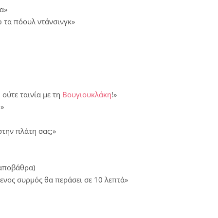
σα»
ω τα πόουλ ντάνσινγκ»
 ούτε ταινία με τη
Βουγιουκλάκη
!»
;»
στην πλάτη σας;»
αποβάθρα)
ενος συρμός θα περάσει σε 10 λεπτά»