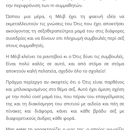
την περιφρόνιση των in συμμαθητών.
Ώσπου μια μέρα, η Μέιβ έχει τη φαεινή ιδέα να
εκμεταλλευτούν τις γνώσεις του Ότις που έχει αποκτήσει
ακούγοντας τη σεξοθεραπεύτρια μαμά του στις διάφορες
συνεδρίες και να δίνουν επι πληρωμή συμβουλές περί σεξ
στους συμμαθητές.
Η Μέιβ κλείνει τα ραντεβού κι ο Ότις δίνει τις συμβουλές.
Είναι πολύ καλός σε αυτό, και από στόμα σε στόμα
αποκτούν καλή πελατεία, σχεδόν όλο το σχολείο!
Πράγμα περίεργο αν σκεφτείς ότι ο Ότις είναι παρθένος
και μπλοκαρισμένος στο θέμα σεξ. Αυτό έχει άμεση σχέση
με την πολύ cool μαμά του, που πέραν του επαγγέλματος
της και τη διακόσμηση του σπιτιού με αιδοία και πέη σε
πίνακες και διάφορα, κάνει και κάθε βράδυ σεξ με
διαφορετικούς άνδρες κάθε φορά.
Man eater τη χαρακτηρίζει ο γιος της, ο οποίος γνωρίζει