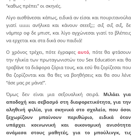
“καθως πρέπει” οι σκηνές.
Λίγο αισθάνεσαι κάπως, ειδικά αν είσαι και πουριτανούλα
γιατί ιιιιιιι ανήλικα και κάνουν σεεεξ;;; σιξ σιξ σιξ, δε
νάμπερ οφ δε μπιστ, και λίγο αγχώνεσαι γιατί το βλέπεις
να ερχεται και στα δικά σου παιδιά!
Ο χρόνος τρέχει, πότε έγραφες
αυτό
, πότε θα φτάσουν
την ηλικία των πρωταγωνιστών του Sex Education και θα
τραβάνε τα διάφορα ζόρια τους, και εσύ θα ζορίζεσαι που
θα ζορίζονται και θα θες να βοηθήσεις και θα σου λένε
“άσε μας ρε μάνα!”.
Όμως δεν είναι μια σεξουαλική σειρά.
Μιλάει για
αποδοχή και σεβασμό στη διαφορετικότητα, για την
αληθινή φιλία, για σκηνικά στο σχολείο, που όσοι
ξεχωρίζουν μπαίνουν περιθώριο, ειδικά όταν
υπάρχει κοινωνική και οικονομική ανισότητα
ανάμεσα στους μαθητές, για το μπούλινγκ, τις