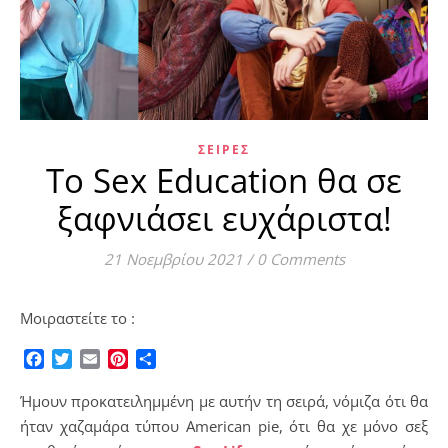
ΣΕΙΡΈΣ
Το Sex Education θα σε
ξαφνιάσει ευχάριστα!
21 Νοεμβρίου 2021
/
0 Comments
Μοιραστείτε το :
Facebook
Twitter
Email
Pinterest
Μοιραστείτε
Ήμουν προκατειλημμένη με αυτήν τη σειρά, νόμιζα ότι θα
ήταν χαζαμάρα τύπου American pie, ότι θα χε μόνο σεξ