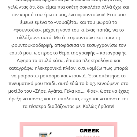
γελώντας ότι δεν είμαι πια σκέτη σοκολάτα αλλά έχω και
τον καρπό του έρωτα μας, ένα «φουντούκι»! Έτσι μου
έμεινε εμένα το «νουαζέτα» και του μωρού το
«φουντούκι», μέχρι η νονά του κι ένας παπάς, να το
αλλάξουνε αυτό! Μετά το φουντούκι και πριν τη
φουντουκοαδερφή, αποφάσισα να εκσυγχρονίσω τον
εαυτό μου, ως προς το θέμα της γραφής – καταγραφής.
Άφησα τα στυλό κάτω, έπιασα πληκτρολόγια και
καταγράφω ηλεκτρονικά πλέον, ο,τι νομίζω πως μπορώ
να μοιραστώ με κόσμο και ντουνιά. Έτσι απέκτησα το
πνευματικό μου παιδί, αυτό εδώ το blog. Κινούμενη στο
μοτίβο του «Ζήσε, Αγάπα, Γέλα και… Φάε», ώστε να έχεις
όρεξη να κάνεις και τα υπόλοιπα, εύχομαι να κάνετε και
τα τέσσερα διαβάζοντας με! Καλώς ήρθατε!