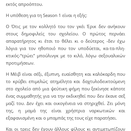
εκτός απροόπτου.
Η υπόθεση για τη Season 1 είναι η εξής:
Ο Ότις με τον κολλητό του τον γκέι Έρικ δεν ανήκουν
στους δημοφιλείς του σχολείου. Ο πρώτος περνάει
απαρατήρητος κι έτσι το θέλει κι ο δεύτερος -δεν έχω
λόγια για τον ηθοποιό που τον υποδύεται, κα-τα-πλη-
κτικός-“τρώει” μπούλινγκ με το κιλό, λόγω σεξουαλικών
προτιμήσεων.
Η Μέιβ είναι σέξι, έξυπνη, ευαίσθητη και καλόκαρδη που
το κρύβει επιμελώς ατημέλητα και δαχτυλοδεικτούμενη
στο σχολείο από μια ψεύτικη φήμη που ξεκίνησε κάποτε
ένας συμμαθητής για να την εκδικηθεί που δεν έκανε σεξ
μαζί του. Δεν έχει και οικογένεια να στηριχθεί. Ζει μόνη
της, η μαμά της είναι χρήστρια ναρκωτικών και
εξαφανισμένη και ο μπαμπάς της τους είχε παρατήσει.
Και οι τρεις δεν έχουν άλλους φίλους κι αντιμετωπίζουν