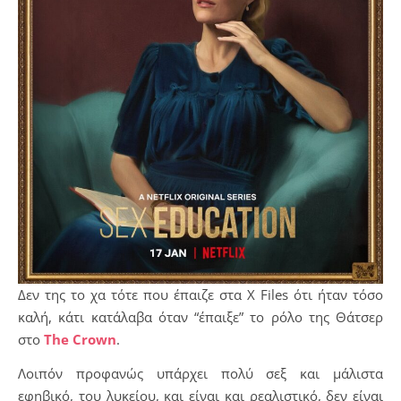
Δεν της το χα τότε που έπαιζε στα X Files ότι ήταν τόσο
καλή, κάτι κατάλαβα όταν “έπαιξε” το ρόλο της Θάτσερ
στο
The Crown
.
Λοιπόν προφανώς υπάρχει πολύ σεξ και μάλιστα
εφηβικό, του λυκείου, και είναι και ρεαλιστικό, δεν είναι