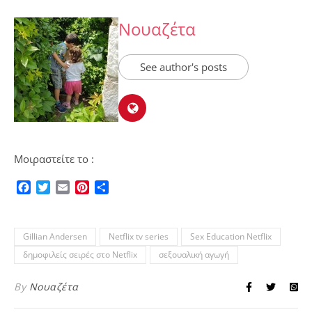
Νουαζέτα
See author's posts
Μοιραστείτε το :
Facebook
Twitter
Email
Pinterest
Μοιραστείτε
Gillian Andersen
Netflix tv series
Sex Education Netflix
δημοφιλείς σειρές στο Netflix
σεξουαλική αγωγή
By
Νουαζέτα