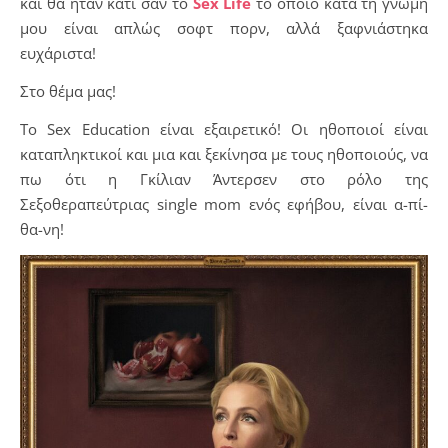
και θα ήταν κάτι σαν το
Sex Life
το οποίο κατά τη γνώμη
μου είναι απλώς σοφτ πορν, αλλά ξαφνιάστηκα
ευχάριστα!
Στο θέμα μας!
To Sex Education είναι εξαιρετικό! Οι ηθοποιοί είναι
καταπληκτικοί και μια και ξεκίνησα με τους ηθοποιούς, να
πω ότι η Γκίλιαν Άντερσεν στο ρόλο της
Σεξοθεραπεύτριας single mom ενός εφήβου, είναι α-πί-
θα-νη!