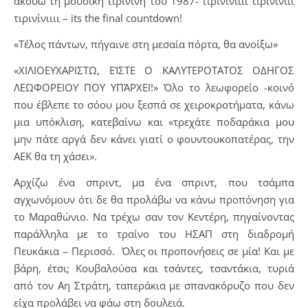
ακούω τη μουσική τιρινίνη του 1987- τιρινίνιιιι τιρινινιιί
τιρινίνιιιι – its the final countdown!
«Τέλος πάντων, πήγαινε στη μεσαία πόρτα, θα ανοίξω»
«ΧΙΛΙΟΕΥΧΑΡΙΣΤΩ, ΕΊΣΤΕ Ο ΚΑΛΥΤΕΡΟΤΑΤΟΣ ΟΔΗΓΟΣ
ΛΕΩΦΟΡΕΙΟΥ ΠΟΥ ΥΠΆΡΧΕΙ!» Όλο το λεωφορείο -κοινό
που έβλεπε το σόου μου ξεσπά σε χειροκροτήματα, κάνω
μια υπόκλιση, κατεβαίνω και «τρεχάτε ποδαράκια μου
μην πάτε αργά δεν κάνει γιατί ο φουντουκοπατέρας, την
ΑΕΚ θα τη χάσει».
Αρχίζω ένα σπριντ, μα ένα σπριντ, που τσάμπα
αγχωνόμουν ότι δε θα προλάβω να κάνω προπόνηση για
το Μαραθώνιο. Να τρέχω σαν τον Κεντέρη, πηγαίνοντας
παράλληλα με το τραίνο του ΗΣΑΠ στη διαδρομή
Πευκάκια – Περισσό. Όλες οι προπονήσεις σε μία! Και με
βάρη, έτσι; Κουβαλούσα και τσάντες, τσαντάκια, τυριά
από τον Αη Στράτη, ταπεράκια με σπανακόρυζο που δεν
είχα προλάβει να φάω στη δουλειά.