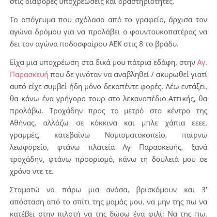
στις διάφορες υποχρεώσεις και δραστηριότητες.
Το απόγευμα που σχόλασα από το γραφείο, άρχισα τον
αγώνα δρόμου για να προλάβει ο φουντουκοπατέρας να
δει τον αγώνα ποδοσφαίρου ΑΕΚ στις 8 το βράδυ.
Είχα μια υποχρέωση στα δικά μου πάτρια εδάφη, στην
Αγ.
Παρασκευή
που δε γινόταν να αναβληθεί / ακυρωθεί γιατί
αυτό είχε συμβεί ήδη μόνο δεκαπέντε φορές. Λέω εντάξει,
θα κάνω ένα γρήγορο τουρ στο λεκανοπέδιο Αττικής, θα
προλάβω. Τροχάδην προς το μετρό στο κέντρο της
Αθήνας, αλλάζω σε κόκκινα και μπλε χάπια εεεε,
γραμμές, κατεβαίνω Νομισματοκοπείο, παίρνω
λεωφορείο, φτάνω πλατεία Αγ Παρασκευής, ξανά
τροχάδην, φτάνω προορισμό, κάνω τη δουλειά μου σε
χρόνο ντε τε.
Σταματώ να πάρω μια ανάσα, βρισκόμουν και 3’
απόσταση από το σπίτι της μαμάς μου, να μην της πω να
κατέβει στην πιλοτή να της δώσω ένα φιλί; Να της πω.