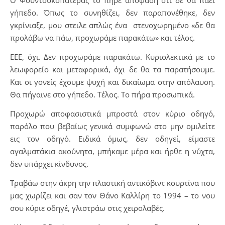
Ο Φουντουκοπατέρας το πήρε απόφαση ότι δε θα πάει
γήπεδο. Όπως το συνηθίζει, δεν παραπονέθηκε, δεν
γκρίνιαξε, μου στειλε απλώς ένα στενοχωρημένο «δε θα
προλάβω να πάω, προχωράμε παρακάτω» και τέλος.
ΕΕΕ, όχι. Δεν προχωράμε παρακάτω. Κυριολεκτικά με το
λεωφορείο και μεταφορικά, όχι δε θα τα παρατήσουμε.
Και οι γονείς έχουμε ψυχή και δικαίωμα στην απόλαυση.
Θα πήγαινε στο γήπεδο. Τέλος. Το πήρα προσωπικά.
Προχωρώ αποφασιστικά μπροστά στον κύριο οδηγό,
παρόλο που βεβαίως γενικά συμφωνώ στο μην ομιλείτε
εις τον οδηγό. Ειδικά όμως, δεν οδηγεί, είμαστε
αγαλματάκια ακούνητα, μπήκαμε μέρα και ήρθε η νύχτα,
δεν υπάρχει κίνδυνος.
Τραβάω στην άκρη την πλαστική αντικόβιντ κουρτίνα που
μας χωρίζει και σαν τον Θάνο Καλλίρη το 1994 – το νου
σου κύριε οδηγέ, γλιστράω στις χειρολαβές.