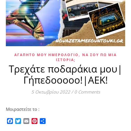
,
ΑΓΑΠΗΤΌ ΜΟΥ ΗΜΕΡΟΛΌΓΙΟ
ΝΑ ΣΟΥ ΠΩ ΜΙΑ
ΙΣΤΟΡΊΑ;
Τρεχάτε ποδαράκια μου|
Γήπεδοοοοο!|ΑΕΚ!
5 Οκτωβρίου 2022
/
0 Comments
Μοιραστείτε το :
Facebook
Twitter
Email
Pinterest
Μοιραστείτε