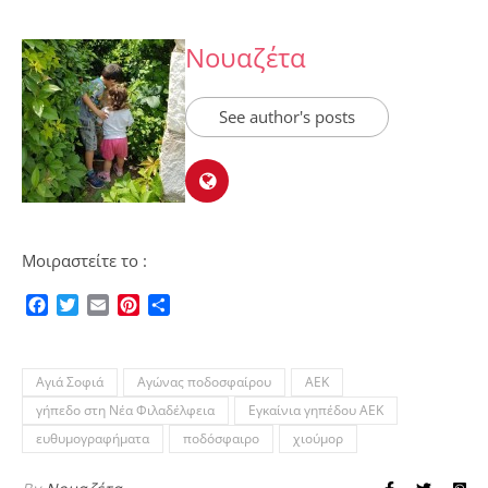
Νουαζέτα
See author's posts
Μοιραστείτε το :
Facebook
Twitter
Email
Pinterest
Μοιραστείτε
Αγιά Σοφιά
Αγώνας ποδοσφαίρου
ΑΕΚ
γήπεδο στη Νέα Φιλαδέλφεια
Εγκαίνια γηπέδου ΑΕΚ
ευθυμογραφήματα
ποδόσφαιρο
χιούμορ