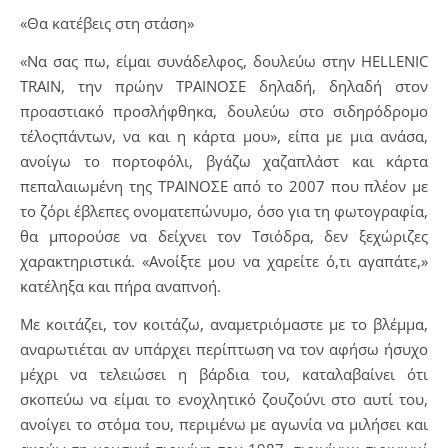
«Θα κατέβεις στη στάση»
«Να σας πω, είμαι συνάδελφος, δουλεύω στην HELLENIC
TRAIN, την πρώην ΤΡΑΙΝΟΣΕ δηλαδή, δηλαδή στον
προαστιακό προσλήφθηκα, δουλεύω στο σιδηρόδρομο
τέλοςπάντων, να και η κάρτα μου», είπα με μια ανάσα,
ανοίγω το πορτοφόλι, βγάζω χαζαπλάστ και κάρτα
πεπαλαιωμένη της ΤΡΑΙΝΟΣΕ από το 2007 που πλέον με
το ζόρι έβλεπες ονοματεπώνυμο, όσο για τη φωτογραφία,
θα μπορούσε να δείχνει τον Τσιόδρα, δεν ξεχώριζες
χαρακτηριστικά. «Ανοίξτε μου να χαρείτε ό,τι αγαπάτε,»
κατέληξα και πήρα αναπνοή.
Με κοιτάζει, τον κοιτάζω, αναμετριόμαστε με το βλέμμα,
αναρωτιέται αν υπάρχει περίπτωση να τον αφήσω ήσυχο
μέχρι να τελειώσει η βάρδια του, καταλαβαίνει ότι
σκοπεύω να είμαι το ενοχλητικό ζουζούνι στο αυτί του,
ανοίγει το στόμα του, περιμένω με αγωνία να μιλήσει και