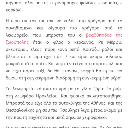
πήγαινε, όλοι με τις κιτρινόμαυρες φανέλες – σημαίες –
κασκόλ!
Η ώρα τικ τακ τικ τακ, να κυλάει πιο γρήγορα από το
συνηθισμένο και σίγουρα πιο γρήγορα από το
λεωφορείο, που μπροστά του ο
βραδύποδας της
ζωούπολης
ήταν ο φλας ο κεραυνός. Ρε Μέρφυ,
σκέφτομαι, έλεος, πάρε κανά ρεπό! Κοιτάζω ρολόι και
βλέπω ότι η ώρα έχει πάει 7 και είμαι ακόμα πολυυυυ
μακριά από το σπίτι. Και λεφτά να είχα στο πορτοφόλι και
να είχα πάρει ταξί, δε θα φτάνανε, νεφρό θα πρεπε να
δώσω στη συγκεκριμένη διαδρομή τη συγκεκριμένη μέρα!
Το λεωφορείο κάποια στιγμή με τα χίλια ζόρια έστριψε
στη λεωφόρο Ηρακλείου. Και φυσικά ακινητοποιηθηκε.
Μπροστά του είχε όλα τα αυτοκίνητα της Αθήνας, και της
Θεσσαλονίκης μη σου πω. Τσούλησε λίγα μέτρα ακόμα με
την πρώτη ταχύτητα και μετά σήκωσε χειρόφρενο.