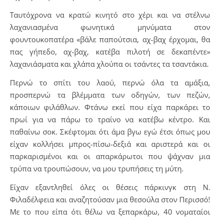
Ταυτόχρονα να κρατώ κινητό στο χέρι και να στέλνω
λαχανιασμένα φωνητικά μηνύματα στον
φουντουκοπατέρα «βάλε παπούτσια, αχ-βαχ έρχομαι, θα
πας γήπεδο, αχ-βαχ, κατέβα πιλοτή σε δεκαπέντε»
λαχανιάσματα και χλάπα χλούπα οι τσάντες τα τσαντάκια.
Περνώ το σπίτι του λαού, περνώ όλα τα αμάξια,
προσπερνώ τα βλέμματα των οδηγών, των πεζών,
κάποιων φιλάθλων. Φτάνω εκεί που είχα παρκάρει το
πρωί για να πάρω το τραίνο να κατέβω κέντρο. Και
παθαίνω σοκ. Σκέφτομαι ότι άμα βγω εγώ έτσι όπως μου
είχαν κολλήσει μπρος-πίσω-δεξιά και αριστερά και οι
παρκαρισμένοι και οι απαρκάρωτοι που ψάχναν μια
τρύπα να τρουπώσουν, να μου τρυπήσεις τη μύτη.
Είχαν εξαντληθεί όλες οι θέσεις πάρκινγκ στη Ν.
Φιλαδέλφεια και αναζητούσαν μια θεσούλα στον Περισσό!
Με το που είπα ότι θέλω να ξεπαρκάρω, 40 νοματαίοι