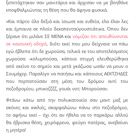
ξεπετάχτηκαν σαν μανιτάρια και άρχισαν να με βοηθάνε
εποφθαλμιώντας τη θέση που θα άφηνα φυσικά.
«Και πάρτο όλο δεξιά και ίσιωσε και ευθεία, ελα έλα» λες
και έμπαινα σε πλοίο δεκαπενταύγουστιάτικα. Όπου δεν
ξέρανε ότι μιλάνε ΣΕ ΜΕΝΑ και
νόμιζαν ότι απευθύνονται
σε κανονική οδηγό
, διότι εκεί που μου δείχνανε να πάω
εγώ έβλεπα ότι δε χωρούσα, τελικά εκ του αποτελέσματος
χωρούσα -κολυμπούσα, κάποια στιγμή ελευθερώθηκα
από εκείνο το σημείο και μετά γκάζωσα ωσάν να μουν ο
Σουμάχερ. Παραλίγο να πατήσω και κάποιους ΑΕΚΤΖΗΔΕΣ
που περπατούσαν στη μέση του δρόμου αντί του
πεζοδρομίου, μπικοζζζζ, γουάι νοτ; Μπορούσαν.
Φτάνω κάτω από την πολυκατοικία σαν μαντ μαξ με
σκόνες και κwλιές, σκαρφαλώνω πάνω στο πεζοδρόμιο,
το αφήνω εκεί – όχι ότι αν ήθελα να το παρκάρω αλλού
θα έβρισκα θέση, χειρόφρενο, φεύγει πατέρας, ανεβαίνει
η μητέρα!