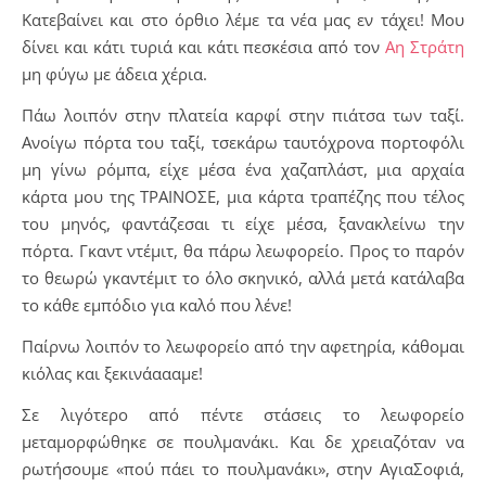
Κατεβαίνει και στο όρθιο λέμε τα νέα μας εν τάχει! Μου
δίνει και κάτι τυριά και κάτι πεσκέσια από τον
Αη Στράτη
μη φύγω με άδεια χέρια.
Πάω λοιπόν στην πλατεία καρφί στην πιάτσα των ταξί.
Ανοίγω πόρτα του ταξί, τσεκάρω ταυτόχρονα πορτοφόλι
μη γίνω ρόμπα, είχε μέσα ένα χαζαπλάστ, μια αρχαία
κάρτα μου της ΤΡΑΙΝΟΣΕ, μια κάρτα τραπέζης που τέλος
του μηνός, φαντάζεσαι τι είχε μέσα, ξανακλείνω την
πόρτα. Γκαντ ντέμιτ, θα πάρω λεωφορείο. Προς το παρόν
το θεωρώ γκαντέμιτ το όλο σκηνικό, αλλά μετά κατάλαβα
το κάθε εμπόδιο για καλό που λένε!
Παίρνω λοιπόν το λεωφορείο από την αφετηρία, κάθομαι
κιόλας και ξεκινάαααμε!
Σε λιγότερο από πέντε στάσεις το λεωφορείο
μεταμορφώθηκε σε πουλμανάκι. Και δε χρειαζόταν να
ρωτήσουμε «πού πάει το πουλμανάκι», στην ΑγιαΣοφιά,