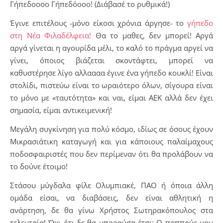
Γήπεδοοοο Γήπεδόοοο! (Διάβασέ το ρυθμικά!)
Έγινε επιτέλους -μόνο είκοσι χρόνια άργησε- το
γήπεδο
στη Νέα Φιλαδέλφεια!
Θα το μαθες, δεν μπορεί! Αργά
αργά γίνεται η αγουρίδα μέλι, το καλό το πράγμα αργεί να
γίνει, όποιος βιάζεται σκοντάφτει, μπορεί να
καθυστέρησε λίγο αλλαααα έγινε ένα γήπεδο κουκλί! Είναι
στολίδι, πιστεύω είναι το ωραιότερο όλων, σίγουρα είναι
το μόνο με «ταυτότητα» και ναι, είμαι ΑΕΚ αλλά δεν έχει
σημασία, είμαι αντικειμενική!
Μεγάλη συγκίνηση για πολύ κόσμο, ιδίως σε όσους έχουν
Μικρασιάτικη καταγωγή και για κάποιους παλαίμαχους
ποδοσφαιριστές που δεν περίμεναν ότι θα προλάβουν να
το δούνε έτοιμο!
Στάσου μύγδαλα φίλε Ολυμπιακέ, ΠΑΟ ή όποια άλλη
ομάδα είσαι, να διαβάσεις, δεν είναι αθλητική η
ανάρτηση, δε θα γίνω Χρήστος Σωτηρακόπουλος στα
τελευταία! Όχι ότι δε θα μπορούσα έτσι; Ο παππούς μου