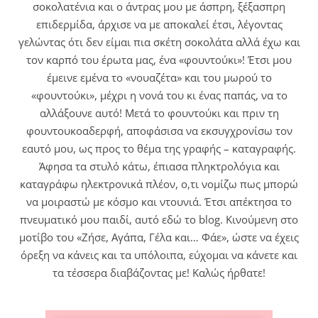
σοκολατένια και ο άντρας μου με άσπρη, ξέξασπρη
επιδερμίδα, άρχισε να με αποκαλεί έτσι, λέγοντας
γελώντας ότι δεν είμαι πια σκέτη σοκολάτα αλλά έχω και
τον καρπό του έρωτα μας, ένα «φουντούκι»! Έτσι μου
έμεινε εμένα το «νουαζέτα» και του μωρού το
«φουντούκι», μέχρι η νονά του κι ένας παπάς, να το
αλλάξουνε αυτό! Μετά το φουντούκι και πριν τη
φουντουκοαδερφή, αποφάσισα να εκσυγχρονίσω τον
εαυτό μου, ως προς το θέμα της γραφής – καταγραφής.
Άφησα τα στυλό κάτω, έπιασα πληκτρολόγια και
καταγράφω ηλεκτρονικά πλέον, ο,τι νομίζω πως μπορώ
να μοιραστώ με κόσμο και ντουνιά. Έτσι απέκτησα το
πνευματικό μου παιδί, αυτό εδώ το blog. Κινούμενη στο
μοτίβο του «Ζήσε, Αγάπα, Γέλα και… Φάε», ώστε να έχεις
όρεξη να κάνεις και τα υπόλοιπα, εύχομαι να κάνετε και
τα τέσσερα διαβάζοντας με! Καλώς ήρθατε!