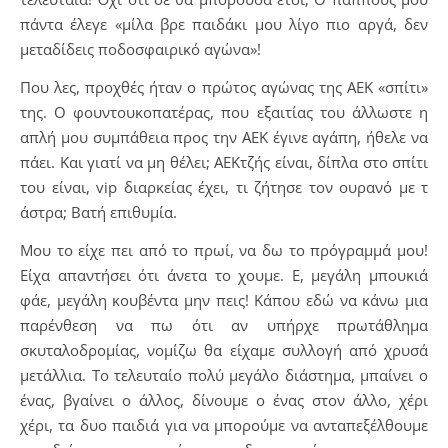
πάντα έλεγε «μίλα βρε παιδάκι μου λίγο πιο αργά, δεν
μεταδίδεις ποδοσφαιρικό αγώνα»!
Που λες, προχθές ήταν ο πρώτος αγώνας της ΑΕΚ «σπίτι»
της. Ο φουντουκοπατέρας, που εξαιτίας του άλλωστε η
απλή μου συμπάθεια προς την ΑΕΚ έγινε αγάπη, ήθελε να
πάει. Και γιατί να μη θέλει; ΑΕΚτζής είναι, δίπλα στο σπίτι
του είναι, vip διαρκείας έχει, τι ζήτησε τον ουρανό με τ
άστρα; Βατή επιθυμία.
Μου το είχε πει από το πρωί, να δω το πρόγραμμά μου!
Είχα απαντήσει ότι άνετα το χουμε. Ε, μεγάλη μπουκιά
φάε, μεγάλη κουβέντα μην πεις! Κάπου εδώ να κάνω μια
παρένθεση να πω ότι αν υπήρχε πρωτάθλημα
σκυταλοδρομίας, νομίζω θα είχαμε συλλογή από χρυσά
μετάλλια. Το τελευταίο πολύ μεγάλο διάστημα, μπαίνει ο
ένας, βγαίνει ο άλλος, δίνουμε ο ένας στον άλλο, χέρι
χέρι, τα δυο παιδιά για να μπορούμε να ανταπεξέλθουμε