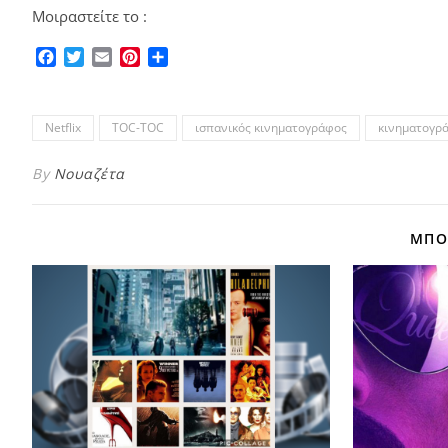
Μοιραστείτε το :
Facebook
Twitter
Email
Pinterest
Μοιραστείτε
Netflix
TOC-TOC
ισπανικός κινηματογράφος
κινηματογρ
By
Νουαζέτα
ΜΠΟΡ