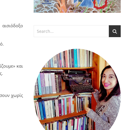
 αισιόδοξο
ό.
ίζουμε» και
ς.
ώσουν χωρίς