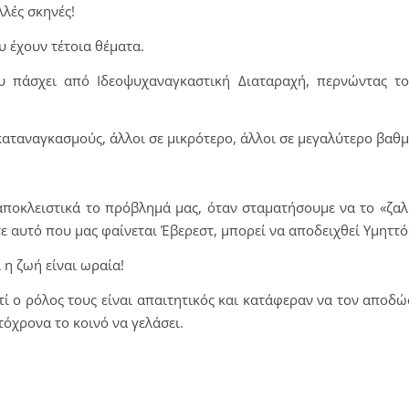
λλές σκηνές!
υ έχουν τέτοια θέματα.
υ πάσχει από Ιδεοψυχαναγκαστική Διαταραχή, περνώντας το
καταναγκασμούς, άλλοι σε μικρότερο, άλλοι σε μεγαλύτερο βαθμ
αποκλειστικά το πρόβλημά μας, όταν σταματήσουμε να το «ζαλ
τε αυτό που μας φαίνεται Έβερεστ, μπορεί να αποδειχθεί Υμηττό
 η ζωή είναι ωραία!
ατί ο ρόλος τους είναι απαιτητικός και κατάφεραν να τον αποδ
τόχρονα το κοινό να γελάσει.