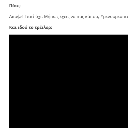
Πότε;
Απόψε! Γιατί όχι; Μήπως έχεις να πας κάπου; #μενουμεσπιτ
Και ιδού το τρέιλερ: