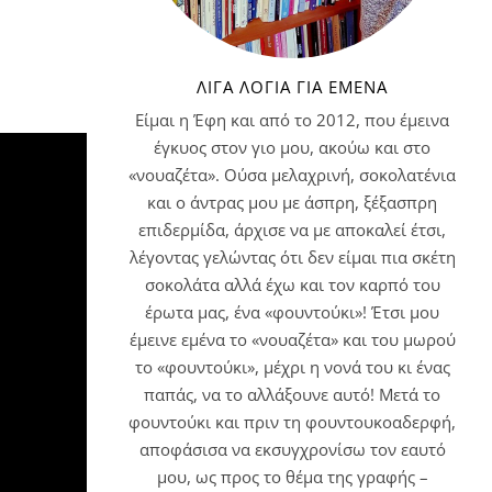
ΛΊΓΑ ΛΌΓΙΑ ΓΙΑ ΕΜΈΝΑ
Είμαι η Έφη και από το 2012, που έμεινα
έγκυος στον γιο μου, ακούω και στο
«νουαζέτα». Ούσα μελαχρινή, σοκολατένια
και ο άντρας μου με άσπρη, ξέξασπρη
επιδερμίδα, άρχισε να με αποκαλεί έτσι,
λέγοντας γελώντας ότι δεν είμαι πια σκέτη
σοκολάτα αλλά έχω και τον καρπό του
έρωτα μας, ένα «φουντούκι»! Έτσι μου
έμεινε εμένα το «νουαζέτα» και του μωρού
το «φουντούκι», μέχρι η νονά του κι ένας
παπάς, να το αλλάξουνε αυτό! Μετά το
φουντούκι και πριν τη φουντουκοαδερφή,
αποφάσισα να εκσυγχρονίσω τον εαυτό
μου, ως προς το θέμα της γραφής –