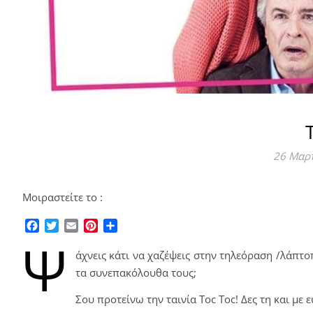
26 Μαρ
Μοιραστείτε το :
Facebook
Twitter
Email
Pinterest
Μοιραστείτε
Ψ
άχνεις κάτι να χαζέψεις στην τηλεόραση /λάπτοπ;
τα συνεπακόλουθα τους;
Σου προτείνω την ταινία Toc Toc! Δες τη και με ε