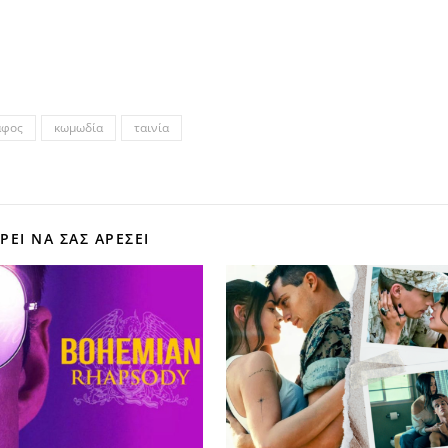
άφος
κωμωδία
ταινία
ΕΊ ΝΑ ΣΑΣ ΑΡΕΣΕΙ