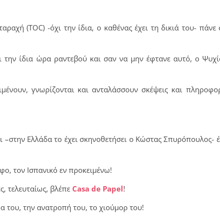
αχή (ΤOC) -όχι την ίδια, ο καθένας έχει τη δικιά του- πάνε 
 την ίδια ώρα ραντεβού και σαν να μην έφτανε αυτό, ο Ψυχί
ιμένουν, γνωρίζονται και ανταλάσσουν σκέψεις και πληροφορ
ίξει –στην Ελλάδα το έχει σκηνοθετήσει ο Κώστας Σπυρόπουλος- έ
φο, τον Ισπανικό εν προκειμένω!
ές, τελευταίως, βλέπε
Casa de Papel
!
α του, την ανατροπή του, το χιούμορ του!