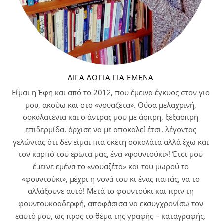
ΛΊΓΑ ΛΌΓΙΑ ΓΙΑ ΕΜΈΝΑ
Είμαι η Έφη και από το 2012, που έμεινα έγκυος στον γιο
μου, ακούω και στο «νουαζέτα». Ούσα μελαχρινή,
σοκολατένια και ο άντρας μου με άσπρη, ξέξασπρη
επιδερμίδα, άρχισε να με αποκαλεί έτσι, λέγοντας
γελώντας ότι δεν είμαι πια σκέτη σοκολάτα αλλά έχω και
τον καρπό του έρωτα μας, ένα «φουντούκι»! Έτσι μου
έμεινε εμένα το «νουαζέτα» και του μωρού το
«φουντούκι», μέχρι η νονά του κι ένας παπάς, να το
αλλάξουνε αυτό! Μετά το φουντούκι και πριν τη
φουντουκοαδερφή, αποφάσισα να εκσυγχρονίσω τον
εαυτό μου, ως προς το θέμα της γραφής – καταγραφής.