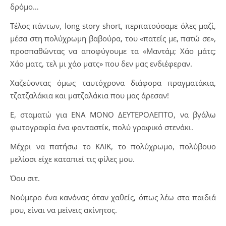
δρόμο…
​Τέλος πάντων, long story short, περπατούσαμε όλες μαζί,
μέσα στη πολύχρωμη βαβούρα, του «πατείς με, πατώ σε»,
προσπαθώντας να αποφύγουμε τα «Μαντάμ; Χάο μάτς;
Χάο ματς, τελ μι χάο ματς» που δεν μας ενδιέφεραν.
Χαζεύοντας όμως ταυτόχρονα διάφορα πραγματάκια,
τζατζαλάκια και ματζαλάκια που μας άρεσαν!
Ε, σταματώ για ΕΝΑ ΜΟΝΟ ΔΕΥΤΕΡΟΛΕΠΤΟ, να βγάλω
φωτογραφία ένα φανταστίκ, πολύ γραφικό στενάκι.
​Μέχρι να πατήσω το ΚΛΙΚ, το πολύχρωμο, πολύβουο
μελίσσι είχε καταπιεί τις φίλες μου.
​Όου σιτ.
​Νούμερο ένα κανόνας όταν χαθείς, όπως λέω στα παιδιά
μου, είναι να μείνεις ακίνητος.