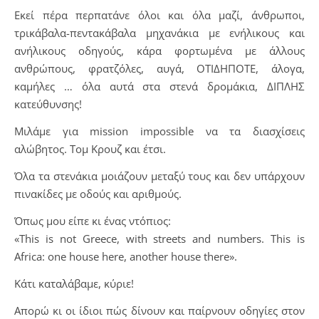
Εκεί πέρα περπατάνε όλοι και όλα μαζί, άνθρωποι,
τρικάβαλα-πεντακάβαλα μηχανάκια με ενήλικους και
ανήλικους οδηγούς, κάρα φορτωμένα με άλλους
ανθρώπους, φρατζόλες, αυγά, ΟΤΙΔΗΠΟΤΕ, άλογα,
καμήλες … όλα αυτά στα στενά δρομάκια, ΔΙΠΛΗΣ
κατεύθυνσης!
Μιλάμε για mission impossible να τα διασχίσεις
αλώβητος. Τομ Κρουζ και έτσι.
​Όλα τα στενάκια μοιάζουν μεταξύ τους και δεν υπάρχουν
πινακίδες με οδούς και αριθμούς.
Όπως μου είπε κι ένας ντόπιος:
​«This is not Greece, with streets and numbers. This is
Africa: one house here, another house there».
Κάτι καταλάβαμε, κύριε!
​Απορώ κι οι ίδιοι πώς δίνουν και παίρνουν οδηγίες στον