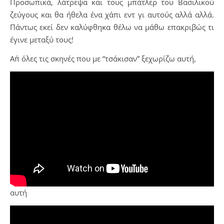
Προσωπικά, λάτρεψα και τους μπάτλερ του Βασιλικού
ζεύγους και θα ήθελα ένα χάπι εντ γι αυτούς αλλά αλλά.
Πάντως εκεί δεν καλύφθηκα θέλω να μάθω επακριβώς τι
έγινε μεταξύ τους!
Απ΄ όλες τις σκηνές που με “τσάκισαν” ξεχωρίζω αυτή,
αυτή