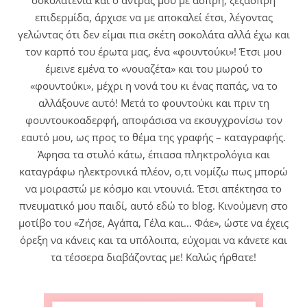
σοκολατένια και ο άντρας μου με άσπρη, ξέξασπρη
επιδερμίδα, άρχισε να με αποκαλεί έτσι, λέγοντας
γελώντας ότι δεν είμαι πια σκέτη σοκολάτα αλλά έχω και
τον καρπό του έρωτα μας, ένα «φουντούκι»! Έτσι μου
έμεινε εμένα το «νουαζέτα» και του μωρού το
«φουντούκι», μέχρι η νονά του κι ένας παπάς, να το
αλλάξουνε αυτό! Μετά το φουντούκι και πριν τη
φουντουκοαδερφή, αποφάσισα να εκσυγχρονίσω τον
εαυτό μου, ως προς το θέμα της γραφής – καταγραφής.
Άφησα τα στυλό κάτω, έπιασα πληκτρολόγια και
καταγράφω ηλεκτρονικά πλέον, ο,τι νομίζω πως μπορώ
να μοιραστώ με κόσμο και ντουνιά. Έτσι απέκτησα το
πνευματικό μου παιδί, αυτό εδώ το blog. Κινούμενη στο
μοτίβο του «Ζήσε, Αγάπα, Γέλα και… Φάε», ώστε να έχεις
όρεξη να κάνεις και τα υπόλοιπα, εύχομαι να κάνετε και
τα τέσσερα διαβάζοντας με! Καλώς ήρθατε!