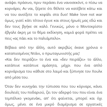
ανάψει πράσινο, πριν περάσει ένα νανοσεκόντ, ο πίσω να
κορνάρει; Αν ναι, ξέρετε ότι θέλετε να κατέβετε κάτω και
να του ανοίξετε το κεφάλι στα δυο! Make love not war
όμως, γιατί κάτι τέτοιο έγινε και στους ήρωές μας εδώ και
δεν τους βγήκε σε καλό. Γενικώς, μόνο ο Μοντεκρίστο
έβγαλε άκρη με το θέμα εκδίκηση, καμιά φορά πρέπει να
πεις «ας πάει και το παλιάμπελο».
Βέβαια από την άλλη, αυτό ακριβώς έκανε χρόνια ο
καταπιεσμένος Ντάνι, ο πρωταγωνιστής μας!
«Και δεν πειράζει» το ένα και «δεν πειράζει» το άλλο,
κατάπινε κατάπινε αμάσητα, μέχρι που ένα απλό
κορνάρισμα του κάθισε στο λαιμό και ξύπνησε τον Χουλκ
από μέσα του.
Όταν δεν κυνηγάει την τύπισσα που του κόρναρε, κάνει
δουλειές του ποδαριού, ζει τον αδερφό του που είναι ένα
τεμπέλικο γκομενάκι, απ’ ότι φαίνεται, μπορεί και όχι
όμως, μένει σε ένα μικρό διαμέρισμα σε εργατικές