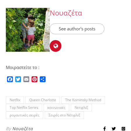
Νουαζέτα
See author's posts
Μοιραστείτε το :
Facebook
Twitter
Email
Pinterest
Μοιραστείτε
Netflix
Queen Charlotte
The Kominsky Method
Top Netflix Series
κοινωνικές
Νετφλιξ
ρομαντικές σειρές
Σειρές στο Νέτφλιξ
By
Νουαζέτα