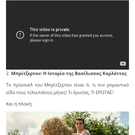
2.
Μπρίτζερτον: Η Ιστορία της Βασίλισσας Καρλόττας
Tο πρίκουελ του Μπρίτζερτον είναι ό, τι πιο ρομαντικό
είδα τους τελευταίους μήνες! Τι έρωτας, ΤΙ ΕΡΩΤΑΣ!
Και η πλοκή: