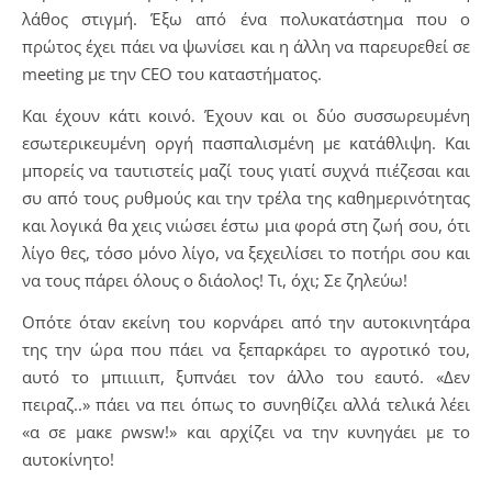
λάθος στιγμή. Έξω από ένα πολυκατάστημα που ο
πρώτος έχει πάει να ψωνίσει και η άλλη να παρευρεθεί σε
meeting με την CEO του καταστήματος.
Και έχουν κάτι κοινό. Έχουν και οι δύο συσσωρευμένη
εσωτερικευμένη οργή πασπαλισμένη με κατάθλιψη. Και
μπορείς να ταυτιστείς μαζί τους γιατί συχνά πιέζεσαι και
συ από τους ρυθμούς και την τρέλα της καθημερινότητας
και λογικά θα χεις νιώσει έστω μια φορά στη ζωή σου, ότι
λίγο θες, τόσο μόνο λίγο, να ξεχειλίσει το ποτήρι σου και
να τους πάρει όλους ο διάολος! Τι, όχι; Σε ζηλεύω!
Οπότε όταν εκείνη του κορνάρει από την αυτοκινητάρα
της την ώρα που πάει να ξεπαρκάρει το αγροτικό του,
αυτό το μπιιιιιπ, ξυπνάει τον άλλο του εαυτό. «Δεν
πειραζ..» πάει να πει όπως το συνηθίζει αλλά τελικά λέει
«α σε μακε ρwsw!» και αρχίζει να την κυνηγάει με το
αυτοκίνητο!