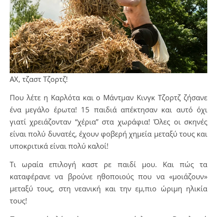
ΑΧ, τζαστ Τζορτζ!
Που λέτε η Καρλότα και ο Μάντμαν Κινγκ Τζορτζ ζήσανε
ένα μεγάλο έρωτα! 15 παιδιά απέκτησαν και αυτό όχι
γιατί χρειάζονταν “χέρια” στα χωράφια! Όλες οι σκηνές
είναι πολύ δυνατές, έχουν φοβερή χημεία μεταξύ τους και
υποκριτικά είναι πολύ καλοί!
Τι ωραία επιλογή καστ ρε παιδί μου. Και πώς τα
καταφέρανε να βρούνε ηθοποιούς που να «μοιάζουν»
μεταξύ τους, στη νεανική και την εμ,πιο ώριμη ηλικία
τους!