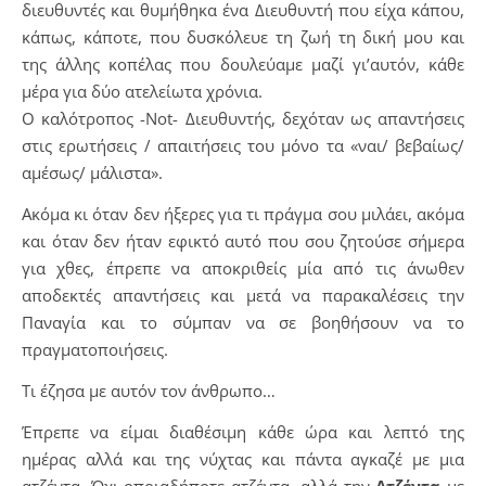
διευθυντές και θυμήθηκα ένα Διευθυντή που είχα κάπου,
κάπως, κάποτε, που δυσκόλευε τη ζωή τη δική μου και
της άλλης κοπέλας που δουλεύαμε μαζί γι’αυτόν, κάθε
μέρα για δύο ατελείωτα χρόνια.
Ο καλότροπος -Not- Διευθυντής, δεχόταν ως απαντήσεις
στις ερωτήσεις / απαιτήσεις του μόνο τα «ναι/ βεβαίως/
αμέσως/ μάλιστα».
Ακόμα κι όταν δεν ήξερες για τι πράγμα σου μιλάει, ακόμα
και όταν δεν ήταν εφικτό αυτό που σου ζητούσε σήμερα
για χθες, έπρεπε να αποκριθείς μία από τις άνωθεν
αποδεκτές απαντήσεις και μετά να παρακαλέσεις την
Παναγία και το σύμπαν να σε βοηθήσουν να το
πραγματοποιήσεις.
Τι έζησα με αυτόν τον άνθρωπο…
Έπρεπε να είμαι διαθέσιμη κάθε ώρα και λεπτό της
ημέρας αλλά και της νύχτας και πάντα αγκαζέ με μια
ατζέντα. Όχι οποιαδήποτε ατζέντα, αλλά την
Ατζέντα
με