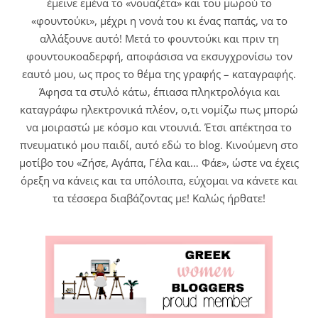
έμεινε εμένα το «νουαζέτα» και του μωρού το
«φουντούκι», μέχρι η νονά του κι ένας παπάς, να το
αλλάξουνε αυτό! Μετά το φουντούκι και πριν τη
φουντουκοαδερφή, αποφάσισα να εκσυγχρονίσω τον
εαυτό μου, ως προς το θέμα της γραφής – καταγραφής.
Άφησα τα στυλό κάτω, έπιασα πληκτρολόγια και
καταγράφω ηλεκτρονικά πλέον, ο,τι νομίζω πως μπορώ
να μοιραστώ με κόσμο και ντουνιά. Έτσι απέκτησα το
πνευματικό μου παιδί, αυτό εδώ το blog. Κινούμενη στο
μοτίβο του «Ζήσε, Αγάπα, Γέλα και… Φάε», ώστε να έχεις
όρεξη να κάνεις και τα υπόλοιπα, εύχομαι να κάνετε και
τα τέσσερα διαβάζοντας με! Καλώς ήρθατε!