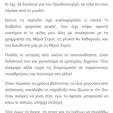
Κι όχι, δε δούλευα για τον Πρωθυπουργό, σε είδα ότι σου
πέρασε από το μυαλό!
Εκείνη τη περίοδο είχε κυκλοφορήσει η ταινία “ο
Διαβολος φορούσε prada”, που είχε κόψει αρκετά
εισιτήρια κι οι φίλες μου όλες με συνέκριναν με τη
γραμματέα της Μέριλ Στριπ, τη γλυκιά Αν Χαθαγουέι, και
τον Διευθυντή μας με τη Μέριλ Στριπ.
Πολλές οι ιστορίες από εκείνο το ανεπανάληπτο, τόσο
διδακτικά όσο και γενικότερα σε εμπειρίες, δίχρονο. Τότε
κλαίγαμε αλλά τώρα τις διηγούμαστε σε παρεείστικες
συναθροίσεις και λιώνουμε στο γέλιο!
Όταν πέρασαν τα χρόνια βλέποντας τα ίδια γεγονότα από
απόσταση, κατάλαβα το παράδοξο που βίωσα κι ότι δεν
ήταν ανάγκη να γίνει έτσι, εγώ το άφησα, μπορούσα να
κάνω κι αλλιώς, υπήρχε επιλογή.
Τότε όμως το άγχος, το στρες και το τρέξιμο να προλάβω