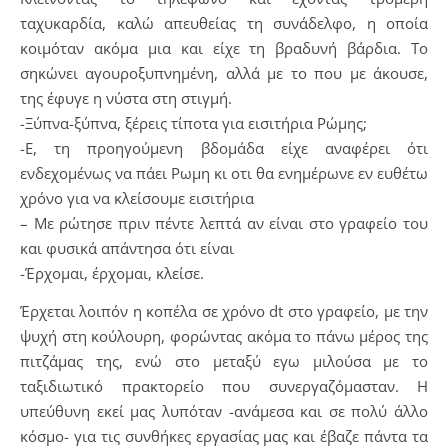
ταχυκαρδία, καλώ απευθείας τη συνάδελφο, η οποία
κοιμόταν ακόμα μια και είχε τη βραδυνή βάρδια. Το
σηκώνει αγουροξυπνημένη, αλλά με το που με άκουσε,
της έφυγε η νύστα στη στιγμή.
-Ξύπνα-ξύπνα, ξέρεις τίποτα για εισιτήρια Ρώμης;
-Ε, τη προηγούμενη βδομάδα είχε αναφέρει ότι
ενδεχομένως να πάει Ρωμη κι οτι θα ενημέρωνε εν ευθέτω
χρόνο για να κλείσουμε εισιτήρια
– Με ρώτησε πριν πέντε λεπτά αν είναι στο γραφείο του
και φυσικά απάντησα ότι είναι
-Έρχομαι, έρχομαι, κλείσε.
Έρχεται λοιπόν η κοπέλα σε χρόνο dt στο γραφείο, με την
ψυχή στη κούλουρη, φορώντας ακόμα το πάνω μέρος της
πιτζάμας της, ενώ στο μεταξύ εγω μιλούσα με το
ταξιδιωτικό πρακτορείο που συνεργαζόμασταν. Η
υπεύθυνη εκεί μας λυπόταν -ανάμεσα και σε πολύ άλλο
κόσμο- για τις συνθήκες εργασίας μας και έβαζε πάντα τα