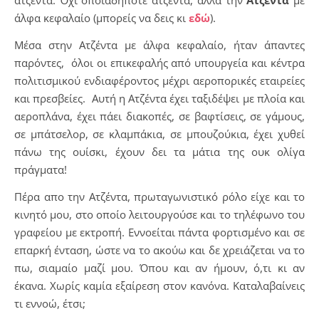
άλφα κεφαλαίο (μπορείς να δεις κι
εδώ
).
Μέσα στην Ατζέντα με άλφα κεφαλαίο, ήταν άπαντες
παρόντες, όλοι οι επικεφαλής από υπουργεία και κέντρα
πολιτισμικού ενδιαφέροντος μέχρι αεροπορικές εταιρείες
και πρεσβείες. Αυτή η Ατζέντα έχει ταξιδέψει με πλοία και
αεροπλάνα, έχει πάει διακοπές, σε βαφτίσεις, σε γάμους,
σε μπάτσελορ, σε κλαμπάκια, σε μπουζούκια, έχει χυθεί
πάνω της ουίσκι, έχουν δει τα μάτια της ουκ ολίγα
πράγματα!
Πέρα απο την Ατζέντα, πρωταγωνιστικό ρόλο είχε και το
κινητό μου, στο οποίο λειτουργούσε και το τηλέφωνο του
γραφείου με εκτροπή. Εννοείται πάντα φορτισμένο και σε
επαρκή ένταση, ώστε να το ακούω και δε χρειάζεται να το
πω, σιαμαίο μαζί μου. Όπου και αν ήμουν, ό,τι κι αν
έκανα. Χωρίς καμία εξαίρεση στον κανόνα. Καταλαβαίνεις
τι εννοώ, έτσι;