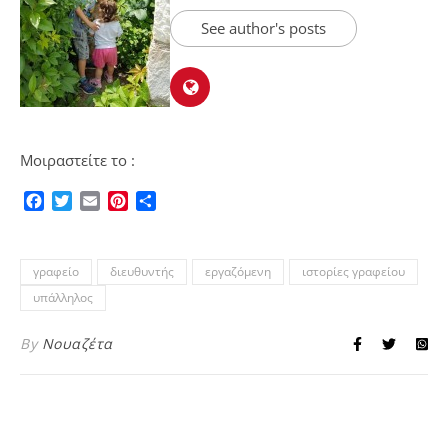
See author's posts
Μοιραστείτε το :
Facebook
Twitter
Email
Pinterest
Μοιραστείτε
γραφείο
διευθυντής
εργαζόμενη
ιστορίες γραφείου
υπάλληλος
By
Νουαζέτα