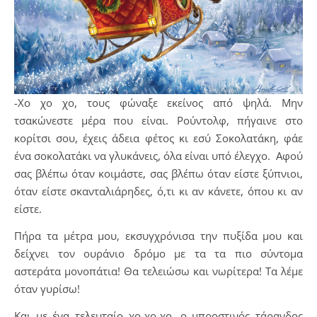
-Χο χο χο, τους φώναξε εκείνος από ψηλά. Μην
τσακώνεστε μέρα που είναι. Ρούντολφ, πήγαινε στο
κορίτσι σου, έχεις άδεια φέτος κι εσύ Σοκολατάκη, φάε
ένα σοκολατάκι να γλυκάνεις, όλα είναι υπό έλεγχο. Αφού
σας βλέπω όταν κοιμάστε, σας βλέπω όταν είστε ξύπνιοι,
όταν είστε σκανταλιάρηδες, ό,τι κι αν κάνετε, όπου κι αν
είστε.
Πήρα τα μέτρα μου, εκσυγχρόνισα την πυξίδα μου και
δείχνει τον ουράνιο δρόμο με τα τα πιο σύντομα
αστεράτα μονοπάτια! Θα τελειώσω και νωρίτερα! Τα λέμε
όταν γυρίσω!
Και με ένα τελευταίο χο-χο-χο, ο μπροστινός τάρανδος