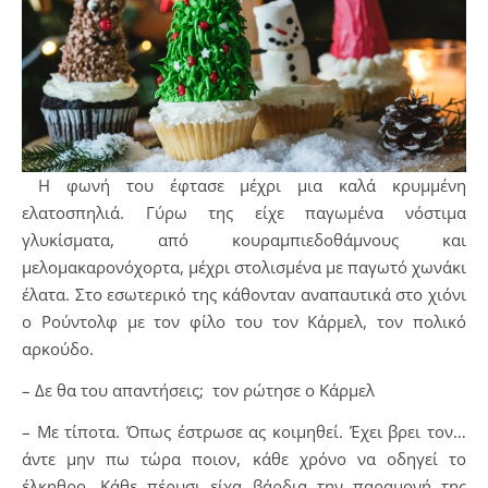
Η φωνή του έφτασε μέχρι μια καλά κρυμμένη
ελατοσπηλιά. Γύρω της είχε παγωμένα νόστιμα
γλυκίσματα, από κουραμπιεδοθάμνους και
μελομακαρονόχορτα, μέχρι στολισμένα με παγωτό χωνάκι
έλατα. Στο εσωτερικό της κάθονταν αναπαυτικά στο χιόνι
ο Ρούντολφ με τον φίλο του τον Κάρμελ, τον πολικό
αρκούδο.
– Δε θα του απαντήσεις; τον ρώτησε ο Κάρμελ
– Με τίποτα. Όπως έστρωσε ας κοιμηθεί. Έχει βρει τον…
άντε μην πω τώρα ποιον, κάθε χρόνο να οδηγεί το
έλκηθρο. Κάθε πέρυσι είχα βάρδια την παραμονή της