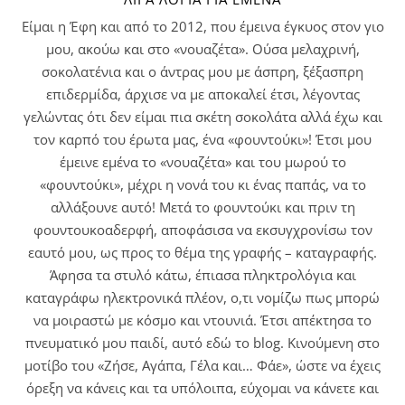
Είμαι η Έφη και από το 2012, που έμεινα έγκυος στον γιο
μου, ακούω και στο «νουαζέτα». Ούσα μελαχρινή,
σοκολατένια και ο άντρας μου με άσπρη, ξέξασπρη
επιδερμίδα, άρχισε να με αποκαλεί έτσι, λέγοντας
γελώντας ότι δεν είμαι πια σκέτη σοκολάτα αλλά έχω και
τον καρπό του έρωτα μας, ένα «φουντούκι»! Έτσι μου
έμεινε εμένα το «νουαζέτα» και του μωρού το
«φουντούκι», μέχρι η νονά του κι ένας παπάς, να το
αλλάξουνε αυτό! Μετά το φουντούκι και πριν τη
φουντουκοαδερφή, αποφάσισα να εκσυγχρονίσω τον
εαυτό μου, ως προς το θέμα της γραφής – καταγραφής.
Άφησα τα στυλό κάτω, έπιασα πληκτρολόγια και
καταγράφω ηλεκτρονικά πλέον, ο,τι νομίζω πως μπορώ
να μοιραστώ με κόσμο και ντουνιά. Έτσι απέκτησα το
πνευματικό μου παιδί, αυτό εδώ το blog. Κινούμενη στο
μοτίβο του «Ζήσε, Αγάπα, Γέλα και… Φάε», ώστε να έχεις
όρεξη να κάνεις και τα υπόλοιπα, εύχομαι να κάνετε και