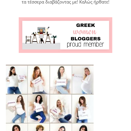
τα τέσσερα διαβάζοντας με! Καλώς ήρθατε!