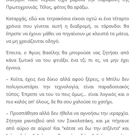
Πρωτοχρονιάς. Τέλος, φέτος θα αράξω.
Καταρχάς, εδώ και τετρακόσια είκοσι οχτώ κι ένα τέταρτο
χρόνια που γίνεται αυτή η διαδρομή, οι τάρανδοι θα
έπρεπε να έχουν μάθει να πηγαίνουν με κλειστά τα μάτια,
να μη χρειάζονται οδηγό.
Έπειτα, ο Άγιος Βασίλης θα μπορούσε νας ζητήσει από
κάνα ξωτικό να του φτιάξει ένα τζι πι ες, να μην έχει
έγνοια.
– Κοίτα, έχεις ένα δίκιο αλλά αφού ξέρεις, ο Μπίλυ δεν
πολυγουστάρει την τεχνολογία, είναι παραδοσιακός
τύπος. Έπρεπε να του το πεις όμως… είναι λογικός και ο
πιο καλός απ’ όλους, δε θα σου χαλούσε το χατήρι.
– Προσπάθησα αλλά δεν ήθελα να αγνοήσω την ιεραρχία.
Ζήτησα ραντεβού από τον Σοκολατάκη, και με πήγαινε
από αύριο σε αύριο! Και “κάτσε να δω την ατζέντα” και