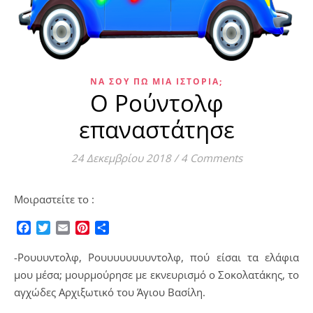
ΝΑ ΣΟΥ ΠΩ ΜΙΑ ΙΣΤΟΡΊΑ;
Ο Ρούντολφ
επαναστάτησε
24 Δεκεμβρίου 2018
/
4 Comments
Μοιραστείτε το :
Facebook
Twitter
Email
Pinterest
Μοιραστείτε
-Ρουυυντολφ, Ρουυυυυυυυντολφ, πού είσαι τα ελάφια
μου μέσα; μουρμούρησε με εκνευρισμό ο Σοκολατάκης, το
αγχώδες Αρχιξωτικό του Άγιου Βασίλη.