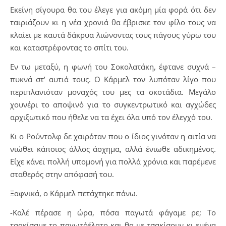
Εκείνη σίγουρα θα του έλεγε για ακόμη μία φορά ότι δεν
ταιριάζουν κι η νέα χρονιά θα έβρισκε τον φίλο τους να
κλαίει με καυτά δάκρυα λιώνοντας τους πάγους γύρω του
και καταστρέφοντας το σπίτι του.
Εν τω μεταξύ, η φωνή του Σοκολατάκη, έφτανε συχνά –
πυκνά στ’ αυτιά τους. Ο Κάρμελ τον λυπόταν λίγο που
περιπλανιόταν μοναχός του μες τα σκοτάδια. Μεγάλο
χουνέρι το αποψινό για το συγκεντρωτικό και αγχώδες
αρχιξωτικό που ήθελε να τα έχει όλα υπό τον έλεγχό του.
Κι ο Ρούντολφ δε χαιρόταν που ο ίδιος γινόταν η αιτία να
νιώθει κάποιος άλλος άσχημα, αλλά ένιωθε αδικημένος.
Είχε κάνει πολλή υπομονή για πολλά χρόνια και παρέμενε
σταθερός στην απόφασή του.
Ξαφνικά, ο Κάρμελ πετάχτηκε πάνω.
-Καλέ πέρασε η ώρα, πόσα παγωτά φάγαμε ρε; Το
τσακίσαμε το παγωτόέλατο και θα με τσακίσουν κι εμένα