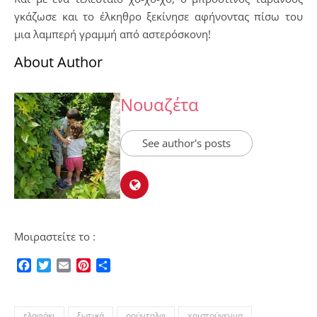
γκάζωσε και το έλκηθρο ξεκίνησε αφήνοντας πίσω του
μια λαμπερή γραμμή από αστερόσκονη!
About Author
Νουαζέτα
See author's posts
Μοιραστείτε το :
Facebook
Twitter
Email
Pinterest
Μοιραστείτε
ελαφάκι
ξωτικά
ρούντολφ
χριστούγεννα