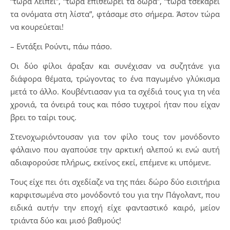
“τώρα λείπει”, “τώρα επιθεωρεί τα δώρα”, “τώρα τσεκάρει
τα ονόματα στη λίστα”, φτάσαμε στο σήμερα. Άστον τώρα
να κουρεύεται!
– Εντάξει Ρούντι, πάω πάσο.
Οι δύο φίλοι άραξαν και συνέχισαν να συζητάνε για
διάφορα θέματα, τρώγοντας το ένα παγωμένο γλύκισμα
μετά το άλλο. Κουβέντιασαν για τα σχέδιά τους για τη νέα
χρονιά, τα όνειρά τους και πόσο τυχεροί ήταν που είχαν
βρει το ταίρι τους.
Στενοχωριόντουσαν για τον φίλο τους τον μονόδοντο
φάλαινο που αγαπούσε την αρκτική αλεπού κι ενώ αυτή
αδιαφορούσε πλήρως, εκείνος εκεί, επέμενε κι υπόμενε.
Τους είχε πει ότι σχεδίαζε να της πάει δώρο δύο εισιτήρια
καρφιτσωμένα στο μονόδοντό του για την Πάγολαντ, που
ειδικά αυτήν την εποχή είχε φανταστικό καιρό, μείον
τριάντα δύο και μισό βαθμούς!