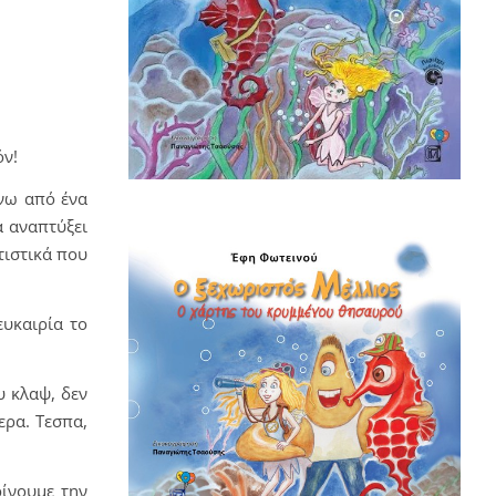
όν!
άνω από ένα
α αναπτύξει
ωτιστικά που
ευκαιρία το
υ κλαψ, δεν
ερα. Τεσπα,
ρίνουμε την