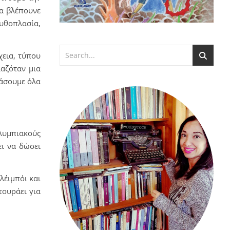
να βλέπουνε
μυθοπλασία,
χεια, τύπου
ιαζόταν μια
ράσουμε όλα
Ολυμπιακούς
ει να δώσει
λέιμπόι και
τουράει για