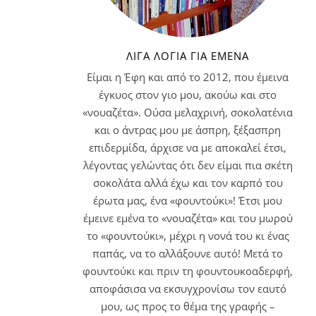
ΛΊΓΑ ΛΌΓΙΑ ΓΙΑ ΕΜΈΝΑ
Είμαι η Έφη και από το 2012, που έμεινα
έγκυος στον γιο μου, ακούω και στο
«νουαζέτα». Ούσα μελαχρινή, σοκολατένια
και ο άντρας μου με άσπρη, ξέξασπρη
επιδερμίδα, άρχισε να με αποκαλεί έτσι,
λέγοντας γελώντας ότι δεν είμαι πια σκέτη
σοκολάτα αλλά έχω και τον καρπό του
έρωτα μας, ένα «φουντούκι»! Έτσι μου
έμεινε εμένα το «νουαζέτα» και του μωρού
το «φουντούκι», μέχρι η νονά του κι ένας
παπάς, να το αλλάξουνε αυτό! Μετά το
φουντούκι και πριν τη φουντουκοαδερφή,
αποφάσισα να εκσυγχρονίσω τον εαυτό
μου, ως προς το θέμα της γραφής –