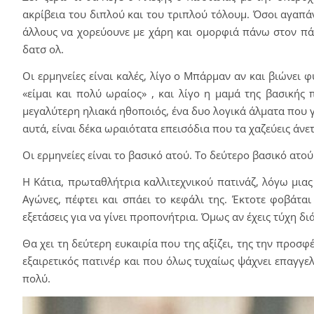
ακρίβεια του διπλού και του τριπλού τόλουμ. Όσοι αγαπάν
άλλους να χορεύουνε με χάρη και ομορφιά πάνω στον πάγο
δατσ ολ.
Οι ερμηνείες είναι καλές, λίγο ο Μπάρμαν αν και βιώνει 
«είμαι και πολύ ωραίος» , και λίγο η μαμά της βασικής
μεγαλύτερη ηλιακά ηθοποιός, ένα δυο λογικά άλματα που γ
αυτά, είναι δέκα ωραιότατα επεισόδια που τα χαζεύεις άνετ
Οι ερμηνείες είναι το βασικό ατού. Το δεύτερο βασικό ατού
Η Κάτια, πρωταθλήτρια καλλιτεχνικού πατινάζ, λόγω μια
Αγώνες, πέφτει και σπάει το κεφάλι της. Έκτοτε φοβάται
εξετάσεις για να γίνει προπονήτρια. Όμως αν έχεις τύχη διά
Θα χει τη δεύτερη ευκαιρία που της αξίζει, της την προσ
εξαιρετικός πατινέρ και που όλως τυχαίως ψάχνει επαγγελμ
πολύ.