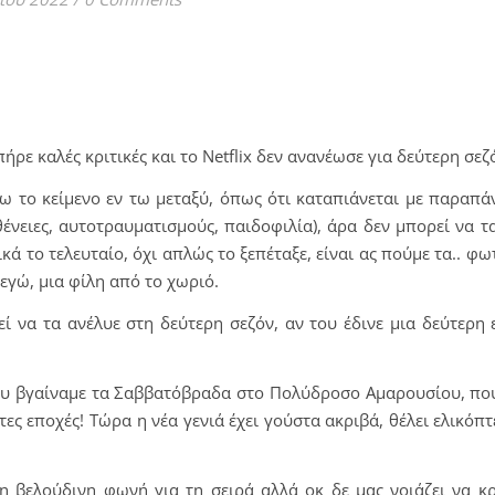
ήρε καλές κριτικές και το Νetflix δεν ανανέωσε για δεύτερη σεζ
ω το κείμενο εν τω μεταξύ, όπως ότι καταπιάνεται με παραπ
θένειες, αυτοτραυματισμούς, παιδοφιλία), άρα δεν μπορεί να τ
ικά το τελευταίο, όχι απλώς το ξεπέταξε, είναι ας πούμε τα.. φ
 εγώ, μια φίλη από το χωριό.
 να τα ανέλυε στη δεύτερη σεζόν, αν του έδινε μια δεύτερη 
 μου βγαίναμε τα Σαββατόβραδα στο Πολύδροσο Αμαρουσίου, πο
ς εποχές! Τώρα η νέα γενιά έχει γούστα ακριβά, θέλει ελικόπτ
η βελούδινη φωνή για τη σειρά αλλά οκ δε μας νοιάζει να κ