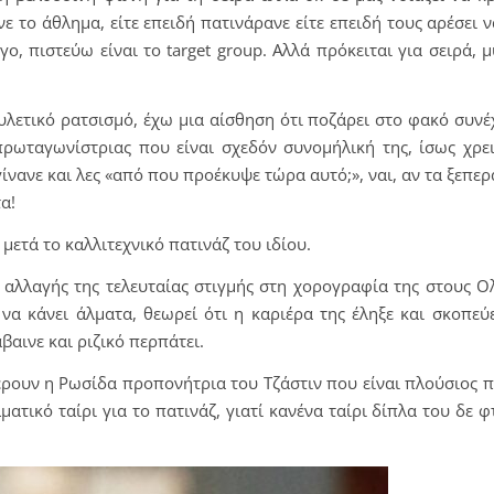
ε το άθλημα, είτε επειδή πατινάρανε είτε επειδή τους αρέσει 
, πιστεύω είναι το target group. Αλλά πρόκειται για σειρά, 
φυλετικό ρατσισμό, έχω μια αίσθηση ότι ποζάρει στο φακό συνέ
 πρωταγωνίστριας που είναι σχεδόν συνομήλική της, ίσως χρε
ίνανε και λες «από που προέκυψε τώρα αυτό;», ναι, αν τα ξεπε
α!
 μετά το καλλιτεχνικό πατινάζ του ιδίου.
ς αλλαγής της τελευταίας στιγμής στη χορογραφία της στους 
 να κάνει άλματα, θεωρεί ότι η καριέρα της έληξε και σκοπεύ
βαινε και ριζικό περπάτει.
φέρουν η Ρωσίδα προπονήτρια του Τζάστιν που είναι πλούσιος π
ατικό ταίρι για το πατινάζ, γιατί κανένα ταίρι δίπλα του δε φ