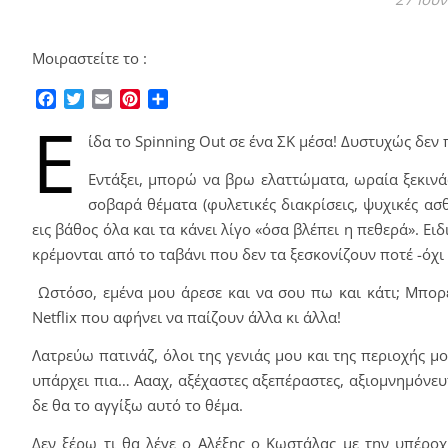
Μοιραστείτε το :
Facebook
Twitter
Email
Pinterest
Μοιραστείτε
Ε
ίδα το Spinning Out σε ένα ΣΚ μέσα! Δυστυχώς δεν π
Εντάξει, μπορώ να βρω ελαττώματα, ωραία ξεκινά
σοβαρά θέματα (φυλετικές διακρίσεις, ψυχικές ασ
εις βάθος όλα και τα κάνει λίγο «όσα βλέπει η πεθερά». Ειδ
κρέμονται από το ταβάνι που δεν τα ξεσκονίζουν ποτέ -όχι
Ωστόσο, εμένα μου άρεσε και να σου πω και κάτι; Μπορεί
Νetflix που αφήνει να παίζουν άλλα κι άλλα!
Λατρεύω πατινάζ, όλοι της γενιάς μου και της περιοχής
υπάρχει πια… Αααχ, αξέχαστες αξεπέραστες, αξιομνημόνευτε
δε θα το αγγίξω αυτό το θέμα.
Δεν ξέρω τι θα λέγε ο Αλέξης ο Κωστάλας με την υπέροχ