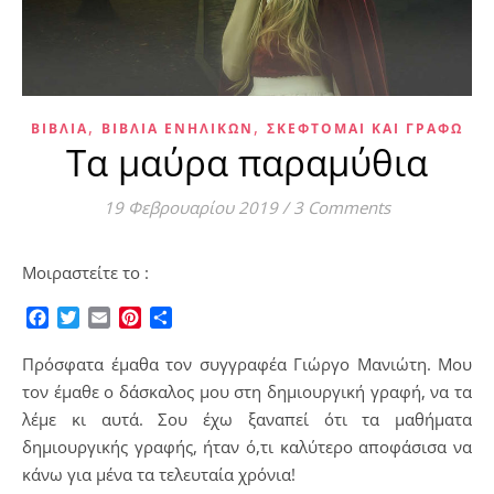
,
,
ΒΙΒΛΊΑ
ΒΙΒΛΊΑ ΕΝΗΛΊΚΩΝ
ΣΚΈΦΤΟΜΑΙ ΚΑΙ ΓΡΆΦΩ
Τα μαύρα παραμύθια
19 Φεβρουαρίου 2019
/
3 Comments
Μοιραστείτε το :
Facebook
Twitter
Email
Pinterest
Μοιραστείτε
Πρόσφατα έμαθα τον συγγραφέα Γιώργο Μανιώτη. Μου
τον έμαθε ο δάσκαλος μου στη δημιουργική γραφή, να τα
λέμε κι αυτά. Σου έχω ξαναπεί ότι τα μαθήματα
δημιουργικής γραφής, ήταν ό,τι καλύτερο αποφάσισα να
κάνω για μένα τα τελευταία χρόνια!