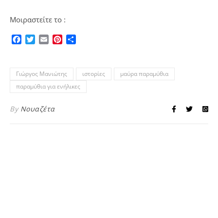
Μοιραστείτε το :
Facebook
Twitter
Email
Pinterest
Μοιραστείτε
Γιώργος Μανιώτης
ιστορίες
μαύρα παραμύθια
παραμύθια για ενήλικες
By
Νουαζέτα