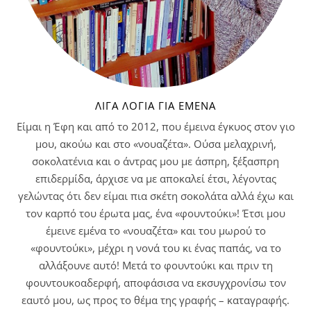
ΛΊΓΑ ΛΌΓΙΑ ΓΙΑ ΕΜΈΝΑ
Είμαι η Έφη και από το 2012, που έμεινα έγκυος στον γιο
μου, ακούω και στο «νουαζέτα». Ούσα μελαχρινή,
σοκολατένια και ο άντρας μου με άσπρη, ξέξασπρη
επιδερμίδα, άρχισε να με αποκαλεί έτσι, λέγοντας
γελώντας ότι δεν είμαι πια σκέτη σοκολάτα αλλά έχω και
τον καρπό του έρωτα μας, ένα «φουντούκι»! Έτσι μου
έμεινε εμένα το «νουαζέτα» και του μωρού το
«φουντούκι», μέχρι η νονά του κι ένας παπάς, να το
αλλάξουνε αυτό! Μετά το φουντούκι και πριν τη
φουντουκοαδερφή, αποφάσισα να εκσυγχρονίσω τον
εαυτό μου, ως προς το θέμα της γραφής – καταγραφής.