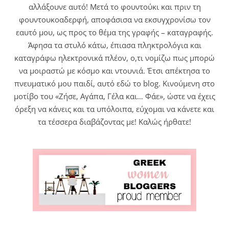
αλλάξουνε αυτό! Μετά το φουντούκι και πριν τη
φουντουκοαδερφή, αποφάσισα να εκσυγχρονίσω τον
εαυτό μου, ως προς το θέμα της γραφής – καταγραφής.
Άφησα τα στυλό κάτω, έπιασα πληκτρολόγια και
καταγράφω ηλεκτρονικά πλέον, ο,τι νομίζω πως μπορώ
να μοιραστώ με κόσμο και ντουνιά. Έτσι απέκτησα το
πνευματικό μου παιδί, αυτό εδώ το blog. Κινούμενη στο
μοτίβο του «Ζήσε, Αγάπα, Γέλα και… Φάε», ώστε να έχεις
όρεξη να κάνεις και τα υπόλοιπα, εύχομαι να κάνετε και
τα τέσσερα διαβάζοντας με! Καλώς ήρθατε!