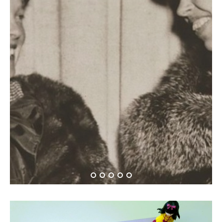
Όταν η Αμέλια Έρχαρτ
συνάντησε την Έλενορ
Ρούσβελτ…