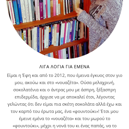
ΛΊΓΑ ΛΌΓΙΑ ΓΙΑ ΕΜΈΝΑ
Είμαι η Έφη και από το 2012, που έμεινα έγκυος στον γιο
μου, ακούω και στο «νουαζέτα». Ούσα μελαχρινή,
σοκολατένια και ο άντρας μου με άσπρη, ξέξασπρη
επιδερμίδα, άρχισε να με αποκαλεί έτσι, λέγοντας
γελώντας ότι δεν είμαι πια σκέτη σοκολάτα αλλά έχω και
τον καρπό του έρωτα μας, ένα «φουντούκι»! Έτσι μου
έμεινε εμένα το «νουαζέτα» και του μωρού το
«φουντούκι», μέχρι η νονά του κι ένας παπάς, να το