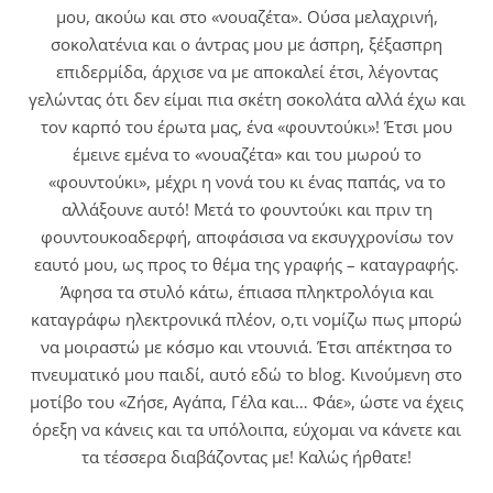
μου, ακούω και στο «νουαζέτα». Ούσα μελαχρινή,
σοκολατένια και ο άντρας μου με άσπρη, ξέξασπρη
επιδερμίδα, άρχισε να με αποκαλεί έτσι, λέγοντας
γελώντας ότι δεν είμαι πια σκέτη σοκολάτα αλλά έχω και
τον καρπό του έρωτα μας, ένα «φουντούκι»! Έτσι μου
έμεινε εμένα το «νουαζέτα» και του μωρού το
«φουντούκι», μέχρι η νονά του κι ένας παπάς, να το
αλλάξουνε αυτό! Μετά το φουντούκι και πριν τη
φουντουκοαδερφή, αποφάσισα να εκσυγχρονίσω τον
εαυτό μου, ως προς το θέμα της γραφής – καταγραφής.
Άφησα τα στυλό κάτω, έπιασα πληκτρολόγια και
καταγράφω ηλεκτρονικά πλέον, ο,τι νομίζω πως μπορώ
να μοιραστώ με κόσμο και ντουνιά. Έτσι απέκτησα το
πνευματικό μου παιδί, αυτό εδώ το blog. Κινούμενη στο
μοτίβο του «Ζήσε, Αγάπα, Γέλα και… Φάε», ώστε να έχεις
όρεξη να κάνεις και τα υπόλοιπα, εύχομαι να κάνετε και
τα τέσσερα διαβάζοντας με! Καλώς ήρθατε!