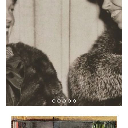
Όταν η Αμέλια Έρχαρτ
συνάντησε την Έλενορ
Ρούσβελτ…