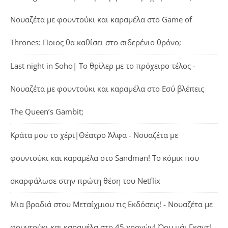
Νουαζέτα με φουντούκι και καραμέλα
στο
Game of
Thrones: Ποιος θα καθίσει στο σιδερένιο θρόνο;
Last night in Soho| Το θρίλερ με το πρόχειρο τέλος -
Νουαζέτα με φουντούκι και καραμέλα
στο
Εσύ βλέπεις
The Queen’s Gambit;
Κράτα μου το χέρι|Θέατρο Άλφα - Νουαζέτα με
φουντούκι και καραμέλα
στο
Sandman! Το κόμικ που
σκαρφάλωσε στην πρώτη θέση του Netflix
Μια βραδιά στου Μεταίχμιου τις Εκδόσεις! - Νουαζέτα με
φουντούκι και καραμέλα
στο
45 χρονών! Όου μάι Γκαντ!