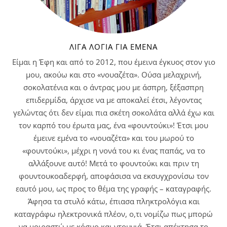
ΛΊΓΑ ΛΌΓΙΑ ΓΙΑ ΕΜΈΝΑ
Είμαι η Έφη και από το 2012, που έμεινα έγκυος στον γιο
μου, ακούω και στο «νουαζέτα». Ούσα μελαχρινή,
σοκολατένια και ο άντρας μου με άσπρη, ξέξασπρη
επιδερμίδα, άρχισε να με αποκαλεί έτσι, λέγοντας
γελώντας ότι δεν είμαι πια σκέτη σοκολάτα αλλά έχω και
τον καρπό του έρωτα μας, ένα «φουντούκι»! Έτσι μου
έμεινε εμένα το «νουαζέτα» και του μωρού το
«φουντούκι», μέχρι η νονά του κι ένας παπάς, να το
αλλάξουνε αυτό! Μετά το φουντούκι και πριν τη
φουντουκοαδερφή, αποφάσισα να εκσυγχρονίσω τον
εαυτό μου, ως προς το θέμα της γραφής – καταγραφής.
Άφησα τα στυλό κάτω, έπιασα πληκτρολόγια και
καταγράφω ηλεκτρονικά πλέον, ο,τι νομίζω πως μπορώ
να μοιραστώ με κόσμο και ντουνιά. Έτσι απέκτησα το