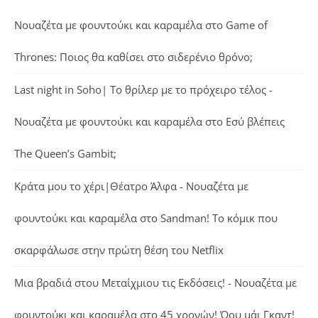
Νουαζέτα με φουντούκι και καραμέλα
στο
Game of
Thrones: Ποιος θα καθίσει στο σιδερένιο θρόνο;
Last night in Soho| Το θρίλερ με το πρόχειρο τέλος -
Νουαζέτα με φουντούκι και καραμέλα
στο
Εσύ βλέπεις
The Queen’s Gambit;
Κράτα μου το χέρι|Θέατρο Άλφα - Νουαζέτα με
φουντούκι και καραμέλα
στο
Sandman! Το κόμικ που
σκαρφάλωσε στην πρώτη θέση του Netflix
Μια βραδιά στου Μεταίχμιου τις Εκδόσεις! - Νουαζέτα με
φουντούκι και καραμέλα
στο
45 χρονών! Όου μάι Γκαντ!