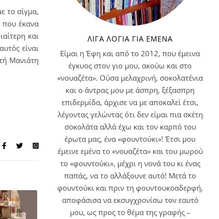
ε το σίγμα,
 που έκανα
ιαίτερη και
ΛΊΓΑ ΛΌΓΙΑ ΓΙΑ ΕΜΈΝΑ
αυτός είναι
Είμαι η Έφη και από το 2012, που έμεινα
στή Μανιάτη
έγκυος στον γιο μου, ακούω και στο
«νουαζέτα». Ούσα μελαχρινή, σοκολατένια
και ο άντρας μου με άσπρη, ξέξασπρη
επιδερμίδα, άρχισε να με αποκαλεί έτσι,
λέγοντας γελώντας ότι δεν είμαι πια σκέτη
σοκολάτα αλλά έχω και τον καρπό του
έρωτα μας, ένα «φουντούκι»! Έτσι μου
έμεινε εμένα το «νουαζέτα» και του μωρού
το «φουντούκι», μέχρι η νονά του κι ένας
παπάς, να το αλλάξουνε αυτό! Μετά το
φουντούκι και πριν τη φουντουκοαδερφή,
αποφάσισα να εκσυγχρονίσω τον εαυτό
μου, ως προς το θέμα της γραφής –