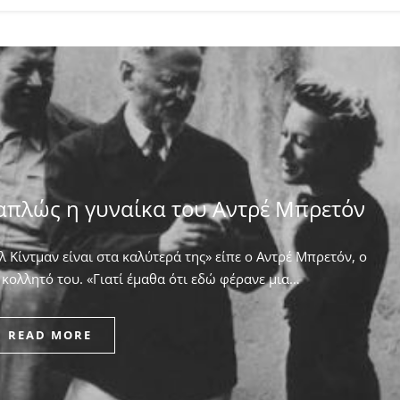
απλώς η γυναίκα του Αντρέ Μπρετόν
 Κίντμαν είναι στα καλύτερά της» είπε ο Αντρέ Μπρετόν, ο
κολλητό του. ​«Γιατί έμαθα ότι εδώ φέρανε μια…
READ MORE