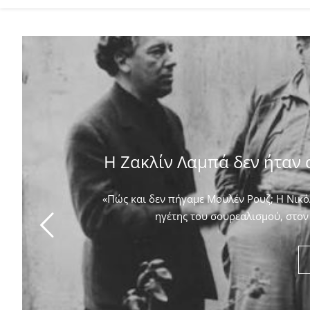
Η Ζακλίν Λαμπά δεν ήταν 
«Πώς και δεν πήγαμε Μουλέν Ρουζ; Η Νικόλ
ηγέτης του σουρεαλισμού, στον 