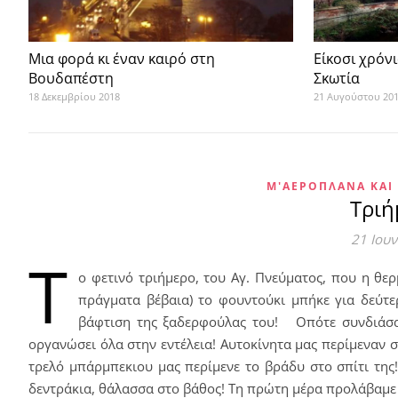
Μια φορά κι έναν καιρό στη
Είκοσι χρόνι
Βουδαπέστη
Σκωτία
18 Δεκεμβρίου 2018
21 Αυγούστου 20
Μ'ΑΕΡΟΠΛΆΝΑ ΚΑΙ
Τριή
21 Ιου
Τ
ο φετινό τριήμερο, του Αγ. Πνεύματος, που η θερ
πράγματα βέβαια) το φουντούκι μπήκε για δεύτ
βάφτιση της ξαδερφούλας του! Οπότε συνδιάσαμ
οργανώσει όλα στην εντέλεια! Αυτοκίνητα μας περίμεναν στ
τρελό μπάρμπεκιου μας περίμενε το βράδυ στο σπίτι της!
δεντράκια, θάλασσα στο βάθος! Τη πρώτη μέρα προλάβαμε 