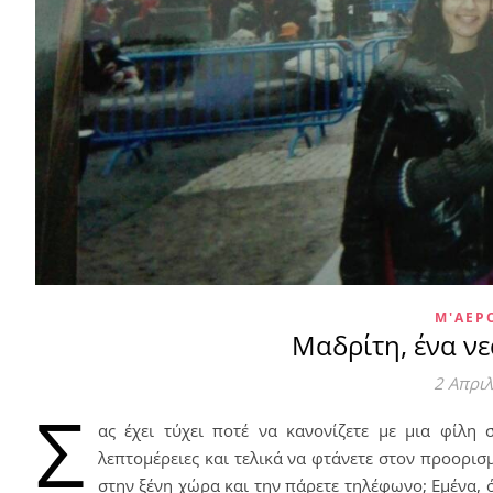
Μ'ΑΕΡ
Μαδρίτη, ένα νε
2 Απρι
Σ
ας έχει τύχει ποτέ να κανονίζετε με μια φίλη 
λεπτομέρειες και τελικά να φτάνετε στον προορισ
στην ξένη χώρα και την πάρετε τηλέφωνο; Εμένα, 