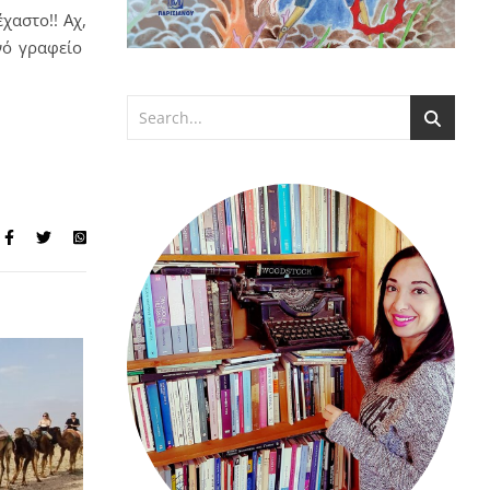
χαστο!! Αχ,
νό γραφείο