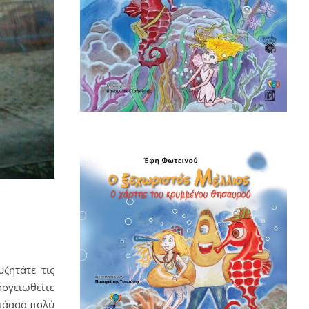
ζητάτε τις
οσγειωθείτε
λιάααα πολύ