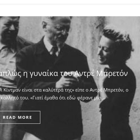
απλώς η γυναίκα του Αντρέ Μπρετόν
 Κίντμαν είναι στα καλύτερά της» είπε ο Αντρέ Μπρετόν, ο
κολλητό του. ​«Γιατί έμαθα ότι εδώ φέρανε μια…
READ MORE