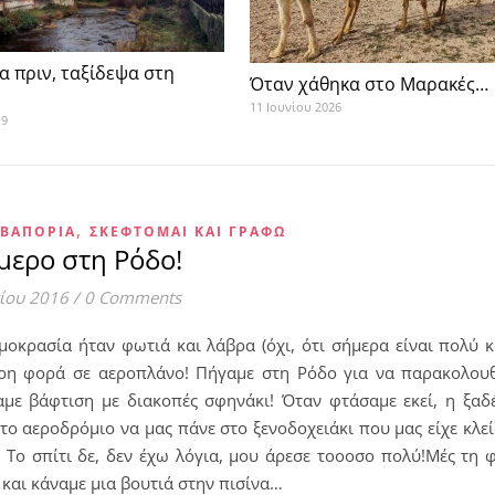
α πριν, ταξίδεψα στη
Όταν χάθηκα στο Μαρακές…
11 Ιουνίου 2026
19
,
 ΒΑΠΌΡΙΑ
ΣΚΈΦΤΟΜΑΙ ΚΑΙ ΓΡΆΦΩ
μερο στη Ρόδο!
νίου 2016
/
0 Comments
μοκρασία ήταν φωτιά και λάβρα (όχι, ότι σήμερα είναι πολύ 
ερη φορά σε αεροπλάνο! Πήγαμε στη Ρόδο για να παρακολου
ε βάφτιση με διακοπές σφηνάκι! Όταν φτάσαμε εκεί, η ξαδέ
ο αεροδρόμιο να μας πάνε στο ξενοδοχειάκι που μας είχε κλείσ
 Το σπίτι δε, δεν έχω λόγια, μου άρεσε τοοοσο πολύ!Μές τη 
και κάναμε μια βουτιά στην πισίνα…