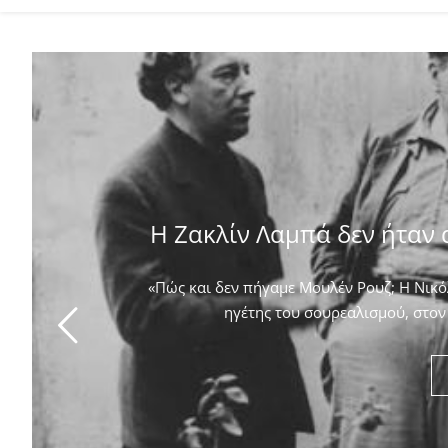
Η Ζακλίν Λαμπά δεν ήταν 
«Πώς και δεν πήγαμε Μουλέν Ρουζ; Η Νικόλ
ηγέτης του σουρεαλισμού, στον 