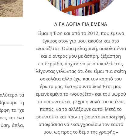
ΛΊΓΑ ΛΌΓΙΑ ΓΙΑ ΕΜΈΝΑ
Είμαι η Έφη και από το 2012, που έμεινα
έγκυος στον γιο μου, ακούω και στο
«νουαζέτα». Ούσα μελαχρινή, σοκολατένια
και ο άντρας μου με άσπρη, ξέξασπρη
επιδερμίδα, άρχισε να με αποκαλεί έτσι,
λέγοντας γελώντας ότι δεν είμαι πια σκέτη
σοκολάτα αλλά έχω και τον καρπό του
έρωτα μας, ένα «φουντούκι»! Έτσι μου
έμεινε εμένα το «νουαζέτα» και του μωρού
καλύτερα τα
το «φουντούκι», μέχρι η νονά του κι ένας
θήσουμε τη
παπάς, να το αλλάξουνε αυτό! Μετά το
ρφη τα ‘χε
φουντούκι και πριν τη φουντουκοαδερφή,
ει, και ένα
αποφάσισα να εκσυγχρονίσω τον εαυτό
φύση, άπλα,
μου, ως προς το θέμα της γραφής –