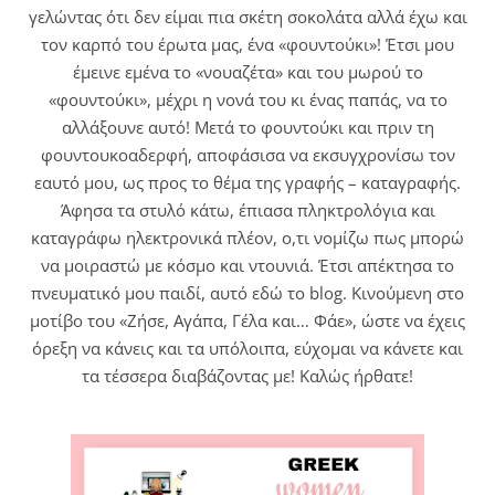
γελώντας ότι δεν είμαι πια σκέτη σοκολάτα αλλά έχω και
τον καρπό του έρωτα μας, ένα «φουντούκι»! Έτσι μου
έμεινε εμένα το «νουαζέτα» και του μωρού το
«φουντούκι», μέχρι η νονά του κι ένας παπάς, να το
αλλάξουνε αυτό! Μετά το φουντούκι και πριν τη
φουντουκοαδερφή, αποφάσισα να εκσυγχρονίσω τον
εαυτό μου, ως προς το θέμα της γραφής – καταγραφής.
Άφησα τα στυλό κάτω, έπιασα πληκτρολόγια και
καταγράφω ηλεκτρονικά πλέον, ο,τι νομίζω πως μπορώ
να μοιραστώ με κόσμο και ντουνιά. Έτσι απέκτησα το
πνευματικό μου παιδί, αυτό εδώ το blog. Κινούμενη στο
μοτίβο του «Ζήσε, Αγάπα, Γέλα και… Φάε», ώστε να έχεις
όρεξη να κάνεις και τα υπόλοιπα, εύχομαι να κάνετε και
τα τέσσερα διαβάζοντας με! Καλώς ήρθατε!