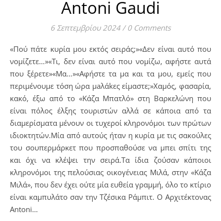
Antoni Gaudi
6 Σεπτεμβρίου 2024
/
0 Comments
«Πού πάτε κυρία μου εκτός σειράς;»«Δεν είναι αυτό που
νομίζετε…»«Τι, δεν είναι αυτό που νομίζω, αφήστε αυτά
που ξέρετε»«Μα…»«Αφήστε τα μα και τα μου, εμείς που
περιμένουμε τόση ώρα μaλάkες είμαστε;»Χαμός, φασαρία,
κακό, έξω από το «Κάζα Μπατλό» στη Βαρκελώνη που
είναι πόλος έλξης τουριστών αλλά σε κάποια από τα
διαμερίσματα μένουν οι τυχεροί κληρονόμοι των πρώτων
ιδιοκτητών.Μία από αυτούς ήταν η κυρία με τις σακούλες
του σουπερμάρκετ που προσπαθούσε να μπει σπίτι της
και όχι να κλέψει την σειρά.Τα ίδια ζούσαν κάποιοι
κληρονόμοι της πελούσιας οικογένειας Μιλά, στην «Κάζα
Μιλά», που δεν έχει ούτε μία ευθεία γραμμή, όλο το κτίριο
είναι καμπυλάτο σαν την Τζέσικα Ράμπιτ. Ο Αρχιτέκτονας
Antoni…