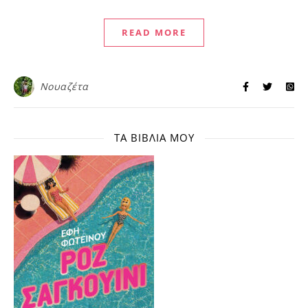
READ MORE
Νουαζέτα
ΤΑ ΒΙΒΛΊΑ ΜΟΥ