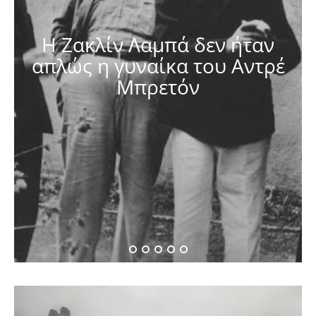
Η Ζακλίν Λαμπά δεν ήταν
απλώς η γυναίκα του Αντρέ
Μπρετόν