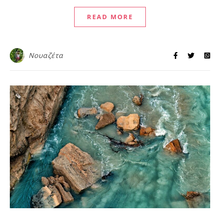
READ MORE
Νουαζέτα