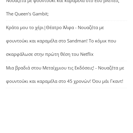
Νουαζέτα με φουντούκι και καραμέλα
στο
Εσύ βλέπεις
The Queen’s Gambit;
Κράτα μου το χέρι|Θέατρο Άλφα - Νουαζέτα με
φουντούκι και καραμέλα
στο
Sandman! Το κόμικ που
σκαρφάλωσε στην πρώτη θέση του Netflix
Μια βραδιά στου Μεταίχμιου τις Εκδόσεις! - Νουαζέτα με
φουντούκι και καραμέλα
στο
45 χρονών! Όου μάι Γκαντ!