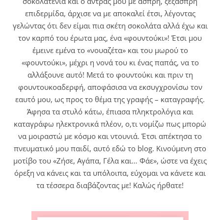
σοκολατένια και ο άντρας μου με άσπρη, ξέξασπρη
επιδερμίδα, άρχισε να με αποκαλεί έτσι, λέγοντας
γελώντας ότι δεν είμαι πια σκέτη σοκολάτα αλλά έχω και
τον καρπό του έρωτα μας, ένα «φουντούκι»! Έτσι μου
έμεινε εμένα το «νουαζέτα» και του μωρού το
«φουντούκι», μέχρι η νονά του κι ένας παπάς, να το
αλλάξουνε αυτό! Μετά το φουντούκι και πριν τη
φουντουκοαδερφή, αποφάσισα να εκσυγχρονίσω τον
εαυτό μου, ως προς το θέμα της γραφής – καταγραφής.
Άφησα τα στυλό κάτω, έπιασα πληκτρολόγια και
καταγράφω ηλεκτρονικά πλέον, ο,τι νομίζω πως μπορώ
να μοιραστώ με κόσμο και ντουνιά. Έτσι απέκτησα το
πνευματικό μου παιδί, αυτό εδώ το blog. Κινούμενη στο
μοτίβο του «Ζήσε, Αγάπα, Γέλα και… Φάε», ώστε να έχεις
όρεξη να κάνεις και τα υπόλοιπα, εύχομαι να κάνετε και
τα τέσσερα διαβάζοντας με! Καλώς ήρθατε!