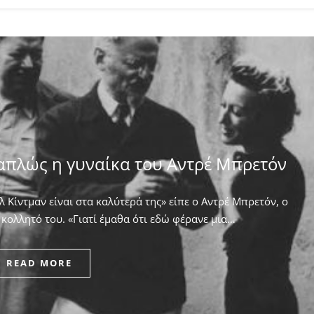
απλώς η γυναίκα του Αντρέ Μπρετόν
 Κίντμαν είναι στα καλύτερά της» είπε ο Αντρέ Μπρετόν, ο
κολλητό του. ​«Γιατί έμαθα ότι εδώ φέρανε μια…
READ MORE