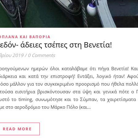
ΟΠΛΆΝΑ ΚΑΙ ΒΑΠΌΡΙΑ
χεδόν- άδειες τσέπες στη Βενετία!
βρίου 2019
/
0 Comments
ροηγούμενων ημερών όλοι καταλάβαμε ότι πήγα Βενετία! Και
διάρκεια και κατά την επιστροφή! Εντάξει, λογικό ήταν! Αφ
! Πόσο μάλλον για τον συγκεκριμένο προορισμό που ήθελα πολλ
ούσα εισιτήρια βρισκόντουσαν στα ύψη και γενικά πότε ο Γ
στό το timing, συνωμότησε και το Σύμπαν, τα χαιρετίσματα
αμε στο αεροδρόμιο του Μάρκο Πόλο (και…
READ MORE