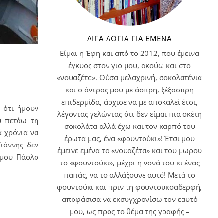
ΛΊΓΑ ΛΌΓΙΑ ΓΙΑ ΕΜΈΝΑ
Είμαι η Έφη και από το 2012, που έμεινα
έγκυος στον γιο μου, ακούω και στο
«νουαζέτα». Ούσα μελαχρινή, σοκολατένια
και ο άντρας μου με άσπρη, ξέξασπρη
επιδερμίδα, άρχισε να με αποκαλεί έτσι,
 ότι ήμουν
λέγοντας γελώντας ότι δεν είμαι πια σκέτη
ού πετάω τη
σοκολάτα αλλά έχω και τον καρπό του
ά χρόνια να
έρωτα μας, ένα «φουντούκι»! Έτσι μου
ιάννης δεν
έμεινε εμένα το «νουαζέτα» και του μωρού
 μου Πάολο
το «φουντούκι», μέχρι η νονά του κι ένας
παπάς, να το αλλάξουνε αυτό! Μετά το
φουντούκι και πριν τη φουντουκοαδερφή,
αποφάσισα να εκσυγχρονίσω τον εαυτό
μου, ως προς το θέμα της γραφής –