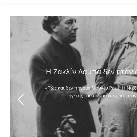
Η Ζακλίν Λαμπά δεν ήταν 
«Πώς και δεν πήγαμε Μουλέν Ρουζ; Η Νικόλ
ηγέτης του σουρεαλισμού, στον 