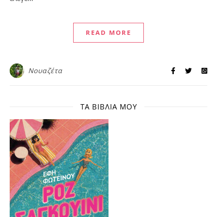
READ MORE
Νουαζέτα
ΤΑ ΒΙΒΛΊΑ ΜΟΥ