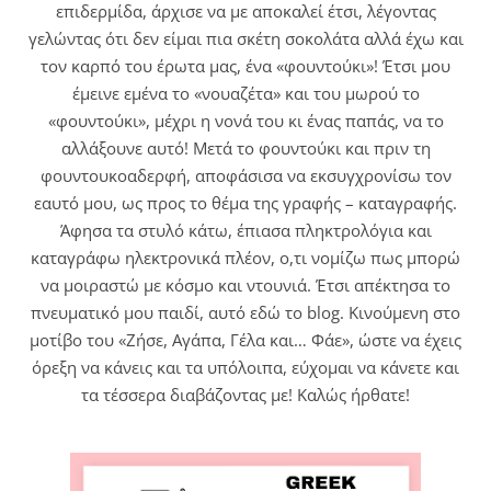
επιδερμίδα, άρχισε να με αποκαλεί έτσι, λέγοντας
γελώντας ότι δεν είμαι πια σκέτη σοκολάτα αλλά έχω και
τον καρπό του έρωτα μας, ένα «φουντούκι»! Έτσι μου
έμεινε εμένα το «νουαζέτα» και του μωρού το
«φουντούκι», μέχρι η νονά του κι ένας παπάς, να το
αλλάξουνε αυτό! Μετά το φουντούκι και πριν τη
φουντουκοαδερφή, αποφάσισα να εκσυγχρονίσω τον
εαυτό μου, ως προς το θέμα της γραφής – καταγραφής.
Άφησα τα στυλό κάτω, έπιασα πληκτρολόγια και
καταγράφω ηλεκτρονικά πλέον, ο,τι νομίζω πως μπορώ
να μοιραστώ με κόσμο και ντουνιά. Έτσι απέκτησα το
πνευματικό μου παιδί, αυτό εδώ το blog. Κινούμενη στο
μοτίβο του «Ζήσε, Αγάπα, Γέλα και… Φάε», ώστε να έχεις
όρεξη να κάνεις και τα υπόλοιπα, εύχομαι να κάνετε και
τα τέσσερα διαβάζοντας με! Καλώς ήρθατε!