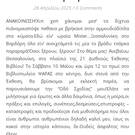
28 Απριλίου 2025
/
0 Comments
ΑΝΑΚΟΙΝΩΣΗ!Χιπ χοπ χάνομαι μεσ’ τα δίχτυα
πιάνομαιαπόψε πeθαvα με βρήκανε στην αμμουδιάδίπλα
στα κύματα.Εδώ είν’ ωραία Mister…Ξεσσαλονίκη στο
Βαρδάρη όλα είν’ ανοιχτάμετά τις μία το βράδυ τσάρκα
παραραρά!Όσοι ξέρουν, ξέρουν! Στο θέμα μας! Ανεβαίνω
Θεσσαλονίκη, στο πλαίσιο της 21 Διεθνούς Έκθεσης
Βιβλίου! Το Σάββατο 10 Μαΐου και ώρα 12 το πρωί στο
Βιβλιοπωλείο ΨΑΡΑΣ στο κέντρο, δυο στενά από την
Έκθεση, θα βρίσκομαι με εκλεκτή παρέα, να
παρουσιάσουμε την “Οδό Σχεδίας” μου!Ελάτε να
μιλήσουμε για έρωτες και άλλα δαιμόνια, όπως η μοίρα,οι
πράξεις και επιλογές, συνέπειες,δεσμεύσεις,επιστροφές –
καταστροφές και προδοσίεςσε ένα μυθιστόρημα που όλοι
είναι άνθρωποι ανθρωπένιοι δηλαδή καλοί μεν, ίσως οι
κακοί στην ιστορία κάποιου, δε.Ουδείς άσφαλτος που
έλεγε…