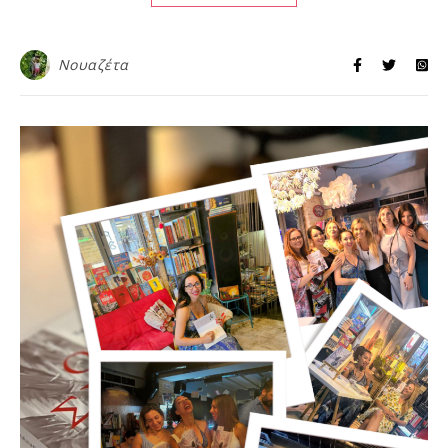
Νουαζέτα