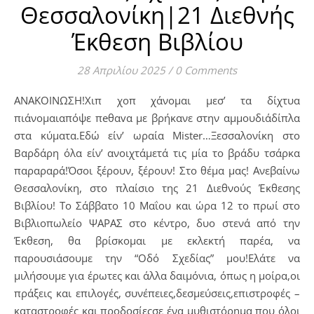
Θεσσαλονίκη|21 Διεθνής
Έκθεση Βιβλίου
28 Απριλίου 2025
/
0 Comments
ΑΝΑΚΟΙΝΩΣΗ!Χιπ χοπ χάνομαι μεσ’ τα δίχτυα
πιάνομαιαπόψε πeθαvα με βρήκανε στην αμμουδιάδίπλα
στα κύματα.Εδώ είν’ ωραία Mister…Ξεσσαλονίκη στο
Βαρδάρη όλα είν’ ανοιχτάμετά τις μία το βράδυ τσάρκα
παραραρά!Όσοι ξέρουν, ξέρουν! Στο θέμα μας! Ανεβαίνω
Θεσσαλονίκη, στο πλαίσιο της 21 Διεθνούς Έκθεσης
Βιβλίου! Το Σάββατο 10 Μαΐου και ώρα 12 το πρωί στο
Βιβλιοπωλείο ΨΑΡΑΣ στο κέντρο, δυο στενά από την
Έκθεση, θα βρίσκομαι με εκλεκτή παρέα, να
παρουσιάσουμε την “Οδό Σχεδίας” μου!Ελάτε να
μιλήσουμε για έρωτες και άλλα δαιμόνια, όπως η μοίρα,οι
πράξεις και επιλογές, συνέπειες,δεσμεύσεις,επιστροφές –
καταστροφές και προδοσίεςσε ένα μυθιστόρημα που όλοι