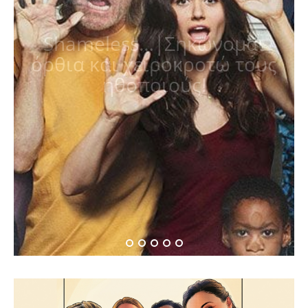
Shameless…|Σηκώνομαι
όρθια και χειροκροτώ τους
ηθοποιούς!