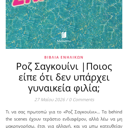
ΒΙΒΛΊΑ ΕΝΗΛΊΚΩΝ
Ροζ Σαγκουίνι |Ποιος
είπε ότι δεν υπάρχει
γυναικεία φιλία;
27 Μαΐου 2026
/
0 Comments
Τι να σας πρωτοπώ για το «Ροζ Σαγκουίνι»… Τα behind
the scenes έχουν τεράστιο ενδιαφέρον, αλλά λέω να μη
μακρηγορήσω, έτσι για αλλαγή, και να μπω κατευθείαν