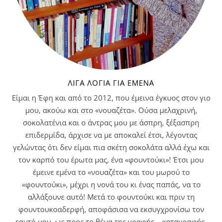
ΛΊΓΑ ΛΌΓΙΑ ΓΙΑ ΕΜΈΝΑ
Είμαι η Έφη και από το 2012, που έμεινα έγκυος στον γιο
μου, ακούω και στο «νουαζέτα». Ούσα μελαχρινή,
σοκολατένια και ο άντρας μου με άσπρη, ξέξασπρη
επιδερμίδα, άρχισε να με αποκαλεί έτσι, λέγοντας
γελώντας ότι δεν είμαι πια σκέτη σοκολάτα αλλά έχω και
τον καρπό του έρωτα μας, ένα «φουντούκι»! Έτσι μου
έμεινε εμένα το «νουαζέτα» και του μωρού το
«φουντούκι», μέχρι η νονά του κι ένας παπάς, να το
αλλάξουνε αυτό! Μετά το φουντούκι και πριν τη
φουντουκοαδερφή, αποφάσισα να εκσυγχρονίσω τον
εαυτό μου, ως προς το θέμα της γραφής – καταγραφής.