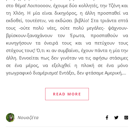
στο θέμα! Λοιποοοον, έχουμε δύο κολλητές, την Τζένη και
τη Χλόη. Η μία είναι δικηγόρος, η άλλη προσπαθεί να
εκδοθεί, τουτέστιν, να εκδώσει βιβλίο! Στα τριάντα επτά
τους -ούτε πολύ νέες, ούτε πολύ μεγάλες- ψάχνουν-
βρίσκουν-ξαναχάνουν τον Έρωτα, προσπαθούν να
κυνηγήσουν τα όνειρά τους και να πετύχουν τους
στόχους τους! Ό,τι κι αν συμβαίνει, έχουν πάντα η μία την
άλλη. Εννοείται πως δεν γινόταν να τις αφήσω στάσιμες
σε ένα μέρος, να εξελιχθεί η πλοκή σε ένα μόνο
γεωγραφικό διαμέρισμα! Εντάξει, δεν φτάσαμε Αμερική,…
READ MORE
Νουαζέτα