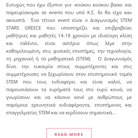
Ευτυχώς που έχω έξυπνο γιο -κούκου κούκου βααα- και
παρευρίσκομαι σε events που υπό Κ.Σ. δε θα είχα καν
ακουστά. Ένα τέτοιο event είναι ο Διαγωνισμός STEM
STARS GREECE που υποστηρίζει και επιβραβεύει
μαθήτριες και μαθητές 14-18 χρονών με ιδιαίτερη κλίση
και ταλέντο, είναι αστέρια όπως λέμε στην
καθομιλουμένη, στις φυσικές επιστήμες, την τεχνολογία,
τη μηχανική ή τα μαθηματικά (STEM). Ο Διαγωνισμός
δίνει την ευκαιρία στους συμμετέχοντες και στις
συμμετέχουσες να ξεχωρίσουν στoν επιστημονικό τομέα
STEM που τους ενδιαφέρει και είναι καλοί, να
παρουσιάσουν τα ευρήματά τους στο ευρύ κοινό, να
γνωρίσουν και να κάνουν κονέ με ανθρώπους με
παρόμοια ερευνητικά ενδιαφέροντα, επιστήμονες και
επαγγελματίες STEM και να κερδίσουν σημαντικά…
READ MORE