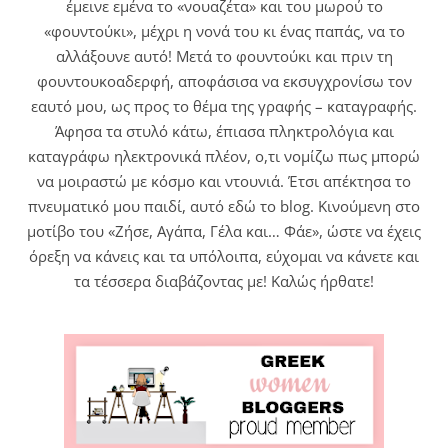
έμεινε εμένα το «νουαζέτα» και του μωρού το
«φουντούκι», μέχρι η νονά του κι ένας παπάς, να το
αλλάξουνε αυτό! Μετά το φουντούκι και πριν τη
φουντουκοαδερφή, αποφάσισα να εκσυγχρονίσω τον
εαυτό μου, ως προς το θέμα της γραφής – καταγραφής.
Άφησα τα στυλό κάτω, έπιασα πληκτρολόγια και
καταγράφω ηλεκτρονικά πλέον, ο,τι νομίζω πως μπορώ
να μοιραστώ με κόσμο και ντουνιά. Έτσι απέκτησα το
πνευματικό μου παιδί, αυτό εδώ το blog. Κινούμενη στο
μοτίβο του «Ζήσε, Αγάπα, Γέλα και… Φάε», ώστε να έχεις
όρεξη να κάνεις και τα υπόλοιπα, εύχομαι να κάνετε και
τα τέσσερα διαβάζοντας με! Καλώς ήρθατε!