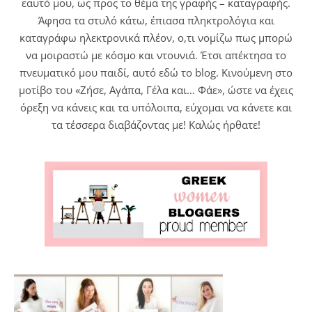
εαυτό μου, ως προς το θέμα της γραφής – καταγραφής.
Άφησα τα στυλό κάτω, έπιασα πληκτρολόγια και
καταγράφω ηλεκτρονικά πλέον, ο,τι νομίζω πως μπορώ
να μοιραστώ με κόσμο και ντουνιά. Έτσι απέκτησα το
πνευματικό μου παιδί, αυτό εδώ το blog. Κινούμενη στο
μοτίβο του «Ζήσε, Αγάπα, Γέλα και… Φάε», ώστε να έχεις
όρεξη να κάνεις και τα υπόλοιπα, εύχομαι να κάνετε και
τα τέσσερα διαβάζοντας με! Καλώς ήρθατε!