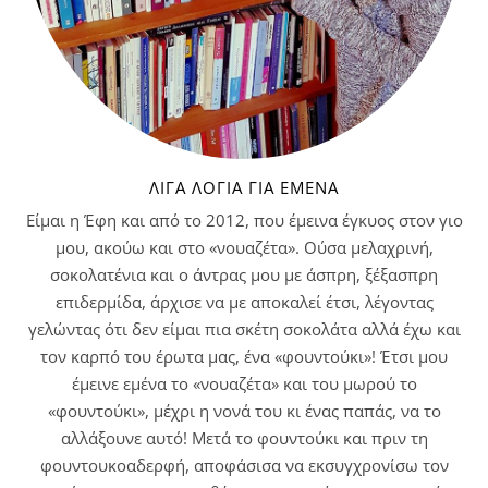
ΛΊΓΑ ΛΌΓΙΑ ΓΙΑ ΕΜΈΝΑ
Είμαι η Έφη και από το 2012, που έμεινα έγκυος στον γιο
μου, ακούω και στο «νουαζέτα». Ούσα μελαχρινή,
σοκολατένια και ο άντρας μου με άσπρη, ξέξασπρη
επιδερμίδα, άρχισε να με αποκαλεί έτσι, λέγοντας
γελώντας ότι δεν είμαι πια σκέτη σοκολάτα αλλά έχω και
τον καρπό του έρωτα μας, ένα «φουντούκι»! Έτσι μου
έμεινε εμένα το «νουαζέτα» και του μωρού το
«φουντούκι», μέχρι η νονά του κι ένας παπάς, να το
αλλάξουνε αυτό! Μετά το φουντούκι και πριν τη
φουντουκοαδερφή, αποφάσισα να εκσυγχρονίσω τον