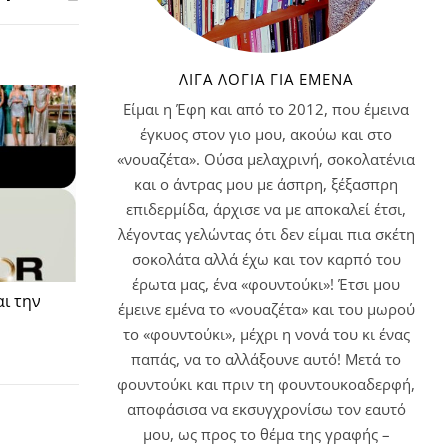
ΛΊΓΑ ΛΌΓΙΑ ΓΙΑ ΕΜΈΝΑ
Είμαι η Έφη και από το 2012, που έμεινα
έγκυος στον γιο μου, ακούω και στο
«νουαζέτα». Ούσα μελαχρινή, σοκολατένια
και ο άντρας μου με άσπρη, ξέξασπρη
επιδερμίδα, άρχισε να με αποκαλεί έτσι,
λέγοντας γελώντας ότι δεν είμαι πια σκέτη
σοκολάτα αλλά έχω και τον καρπό του
έρωτα μας, ένα «φουντούκι»! Έτσι μου
αι την
έμεινε εμένα το «νουαζέτα» και του μωρού
το «φουντούκι», μέχρι η νονά του κι ένας
παπάς, να το αλλάξουνε αυτό! Μετά το
φουντούκι και πριν τη φουντουκοαδερφή,
αποφάσισα να εκσυγχρονίσω τον εαυτό
μου, ως προς το θέμα της γραφής –