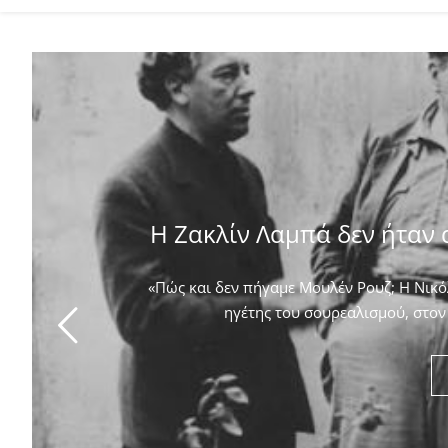
Η Ζακλίν Λαμπά δεν ήταν 
«Πώς και δεν πήγαμε Μουλέν Ρουζ; Η Νικόλ
ηγέτης του σουρεαλισμού, στον 