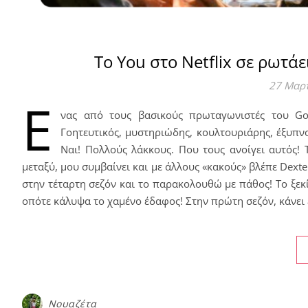
Το You στο Netflix σε ρωτά
27 Μαρ
Έ
νας από τους βασικούς πρωταγωνιστές του Gos
Γοητευτικός, μυστηριώδης, κουλτουριάρης, έξυπνο
Ναι! Πολλούς λάκκους. Που τους ανοίγει αυτός! 
μεταξύ, μου συμβαίνει και με άλλους «κακούς» βλέπε Dexter
στην τέταρτη σεζόν και το παρακολουθώ με πάθος! Το ξεκ
οπότε κάλυψα το χαμένο έδαφος! Στην πρώτη σεζόν, κάνει
Νουαζέτα