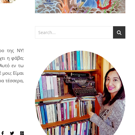
ρο της ΝΥ!
χει η φάβα;
 Αυτό εν τω
 μου; Είμαι
ρα τέσσερα,