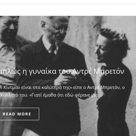
απλώς η γυναίκα του Αντρέ Μπρετόν
 Κίντμαν είναι στα καλύτερά της» είπε ο Αντρέ Μπρετόν, ο
κολλητό του. ​«Γιατί έμαθα ότι εδώ φέρανε μια…
READ MORE