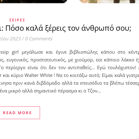
ΣΕΙΡΈΣ
ει: Πόσο καλά ξέρεις τον άνθρωπό σου;
τίου 2023
/
0 Comments
sip girl μεγάλωσε και έγινε βιβλιοπώλης κάπου στο κέντ
ς, ευγενικός, προστατευτικός, με χιούμορ, εεε κάποιο λάκκο έ
Το περίεργο είναι ότι δεν τον αντιπαθείς… Εγώ τουλάχιστον!
 και κύριο Walter White ! Να το κοιτάξω αυτό; Είμαι καλά γιατρέ
ίνησα πριν κανά διβδόμαδο αλλά τα επεισόδια τα βλέπω τέσσε
 ένα μικρό αλλά σημαντικό πέρασμα κι ο Τζον…
READ MORE