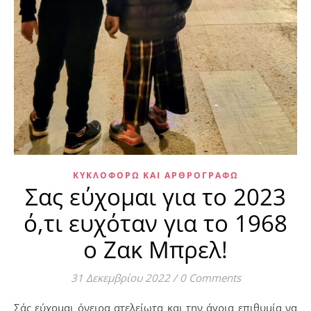
ΚΥΚΛΟΦΟΡΏ ΚΑΙ ΑΡΘΡΟΓΡΑΦΏ
Σας εύχομαι για το 2023
ό,τι ευχόταν για το 1968
ο Ζακ Μπρελ!
31 Δεκεμβρίου 2022
/
0 Comments
Σάς εύχομαι όνειρα ατελείωτα και την άγρια επιθυμία να