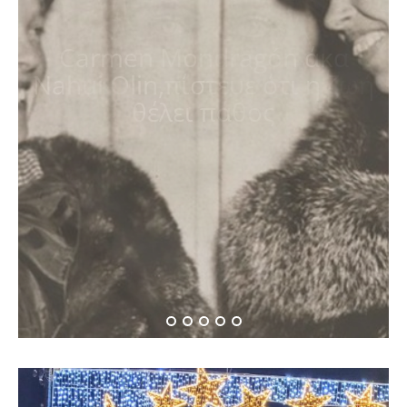
Όταν η Αμέλια Έρχαρτ
συνάντησε την Έλενορ
Ρούσβελτ…