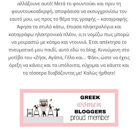
αλλάξουνε αυτό! Μετά το φουντούκι και πριν τη
φουντουκοαδερφή, αποφάσισα να εκσυγχρονίσω τον
εαυτό μου, ως προς το θέμα της γραφής – καταγραφής.
Άφησα τα στυλό κάτω, έπιασα πληκτρολόγια και
καταγράφω ηλεκτρονικά πλέον, ο,τι νομίζω πως μπορώ
να μοιραστώ με κόσμο και ντουνιά. Έτσι απέκτησα το
πνευματικό μου παιδί, αυτό εδώ το blog. Κινούμενη στο
μοτίβο του «Ζήσε, Αγάπα, Γέλα και… Φάε», ώστε να έχεις
όρεξη να κάνεις και τα υπόλοιπα, εύχομαι να κάνετε και
τα τέσσερα διαβάζοντας με! Καλώς ήρθατε!