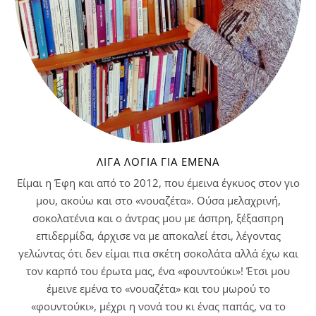
ΛΊΓΑ ΛΌΓΙΑ ΓΙΑ ΕΜΈΝΑ
Είμαι η Έφη και από το 2012, που έμεινα έγκυος στον γιο
μου, ακούω και στο «νουαζέτα». Ούσα μελαχρινή,
σοκολατένια και ο άντρας μου με άσπρη, ξέξασπρη
επιδερμίδα, άρχισε να με αποκαλεί έτσι, λέγοντας
γελώντας ότι δεν είμαι πια σκέτη σοκολάτα αλλά έχω και
τον καρπό του έρωτα μας, ένα «φουντούκι»! Έτσι μου
έμεινε εμένα το «νουαζέτα» και του μωρού το
«φουντούκι», μέχρι η νονά του κι ένας παπάς, να το