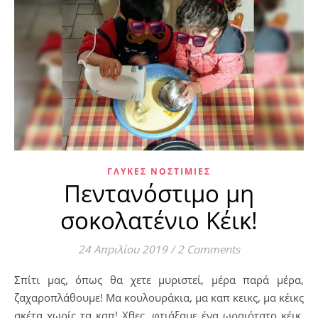
ΓΛΥΚΈΣ ΝΟΣΤΙΜΙΈΣ
Πεντανόστιμο μη
σοκολατένιο Κέικ!
24 Απριλίου 2019
/
2 Comments
Σπίτι μας, όπως θα χετε μυριστεί, μέρα παρά μέρα,
ζαχαροπλάθουμε! Μα κουλουράκια, μα καπ κεικς, μα κέικς
σκέτα χωρίς τα καπ! Χθες, φτιάξαμε ένα ωραιότατο κέικ,