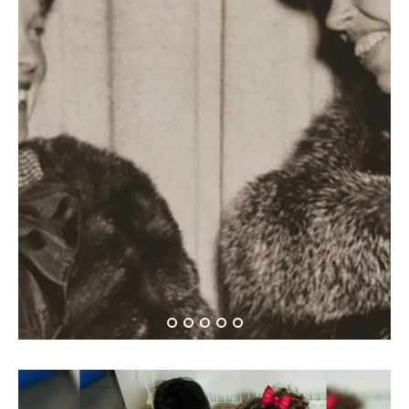
Όταν η Αμέλια Έρχαρτ
συνάντησε την Έλενορ
Ρούσβελτ…