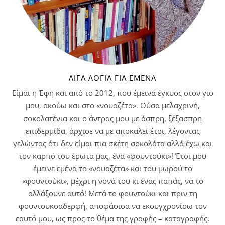
ΛΊΓΑ ΛΌΓΙΑ ΓΙΑ ΕΜΈΝΑ
Είμαι η Έφη και από το 2012, που έμεινα έγκυος στον γιο
μου, ακούω και στο «νουαζέτα». Ούσα μελαχρινή,
σοκολατένια και ο άντρας μου με άσπρη, ξέξασπρη
επιδερμίδα, άρχισε να με αποκαλεί έτσι, λέγοντας
γελώντας ότι δεν είμαι πια σκέτη σοκολάτα αλλά έχω και
τον καρπό του έρωτα μας, ένα «φουντούκι»! Έτσι μου
έμεινε εμένα το «νουαζέτα» και του μωρού το
«φουντούκι», μέχρι η νονά του κι ένας παπάς, να το
αλλάξουνε αυτό! Μετά το φουντούκι και πριν τη
φουντουκοαδερφή, αποφάσισα να εκσυγχρονίσω τον
εαυτό μου, ως προς το θέμα της γραφής – καταγραφής.