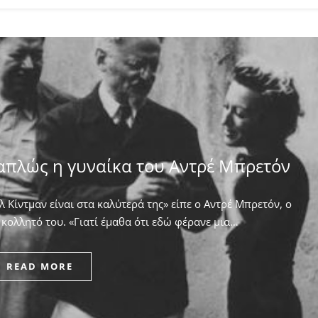
απλώς η γυναίκα του Αντρέ Μπρετόν
 Κίντμαν είναι στα καλύτερά της» είπε ο Αντρέ Μπρετόν, ο
κολλητό του. ​«Γιατί έμαθα ότι εδώ φέρανε μια…
READ MORE