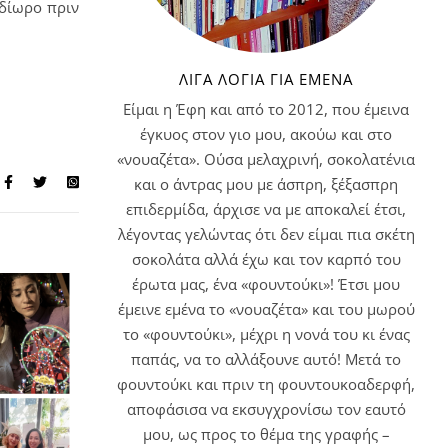
 δίωρο πριν
ΛΊΓΑ ΛΌΓΙΑ ΓΙΑ ΕΜΈΝΑ
Είμαι η Έφη και από το 2012, που έμεινα
έγκυος στον γιο μου, ακούω και στο
«νουαζέτα». Ούσα μελαχρινή, σοκολατένια
και ο άντρας μου με άσπρη, ξέξασπρη
επιδερμίδα, άρχισε να με αποκαλεί έτσι,
λέγοντας γελώντας ότι δεν είμαι πια σκέτη
σοκολάτα αλλά έχω και τον καρπό του
έρωτα μας, ένα «φουντούκι»! Έτσι μου
έμεινε εμένα το «νουαζέτα» και του μωρού
το «φουντούκι», μέχρι η νονά του κι ένας
παπάς, να το αλλάξουνε αυτό! Μετά το
φουντούκι και πριν τη φουντουκοαδερφή,
αποφάσισα να εκσυγχρονίσω τον εαυτό
μου, ως προς το θέμα της γραφής –