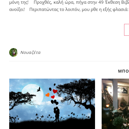
μόνη της! Προχθές, καλή ώρα, πήγα στην 49 Έκθεση Βιβλ
ανοίξει! Περιπατώντας το λοιπόν, μου ρθε η εξής φλασιά:
Νουαζέτα
ΜΠΟΡ