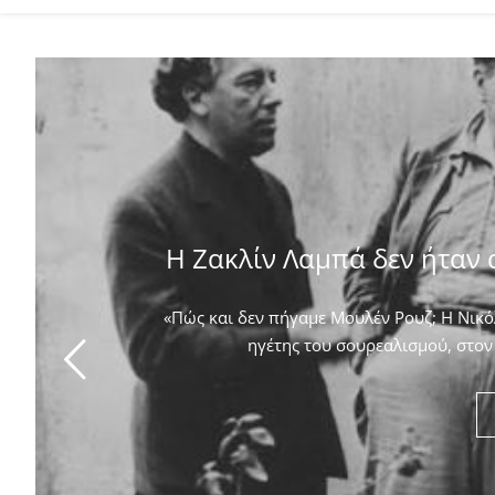
Η Ζακλίν Λαμπά δεν ήταν 
«Πώς και δεν πήγαμε Μουλέν Ρουζ; Η Νικόλ
ηγέτης του σουρεαλισμού, στον 