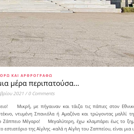
ΟΡΏ ΚΑΙ ΑΡΘΡΟΓΡΑΦΏ
μια μέρα περιπατούσα…
μβρίου 2021
/
0 Comments
πειο! Μικρή, με πήγαιναν και τάιζα τις πάπιες στον Εθνικ
ς τέκνο, ντυμένη Σπανιόλα ή Αμαζόνα και τρώγοντας μαλλί τη
το Ζάππειο Μέγαρο! Μεγαλύτερη, έχω κλαμπάρει έως το ξη
το εστιατόριο της Αίγλης -καλά η Αίγλη του Ζαππείου, είναι μια