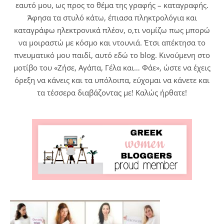
εαυτό μου, ως προς το θέμα της γραφής – καταγραφής.
Άφησα τα στυλό κάτω, έπιασα πληκτρολόγια και
καταγράφω ηλεκτρονικά πλέον, ο,τι νομίζω πως μπορώ
να μοιραστώ με κόσμο και ντουνιά. Έτσι απέκτησα το
πνευματικό μου παιδί, αυτό εδώ το blog. Κινούμενη στο
μοτίβο του «Ζήσε, Αγάπα, Γέλα και… Φάε», ώστε να έχεις
όρεξη να κάνεις και τα υπόλοιπα, εύχομαι να κάνετε και
τα τέσσερα διαβάζοντας με! Καλώς ήρθατε!