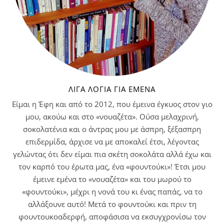
ΛΊΓΑ ΛΌΓΙΑ ΓΙΑ ΕΜΈΝΑ
Είμαι η Έφη και από το 2012, που έμεινα έγκυος στον γιο
μου, ακούω και στο «νουαζέτα». Ούσα μελαχρινή,
σοκολατένια και ο άντρας μου με άσπρη, ξέξασπρη
επιδερμίδα, άρχισε να με αποκαλεί έτσι, λέγοντας
γελώντας ότι δεν είμαι πια σκέτη σοκολάτα αλλά έχω και
τον καρπό του έρωτα μας, ένα «φουντούκι»! Έτσι μου
έμεινε εμένα το «νουαζέτα» και του μωρού το
«φουντούκι», μέχρι η νονά του κι ένας παπάς, να το
αλλάξουνε αυτό! Μετά το φουντούκι και πριν τη
φουντουκοαδερφή, αποφάσισα να εκσυγχρονίσω τον