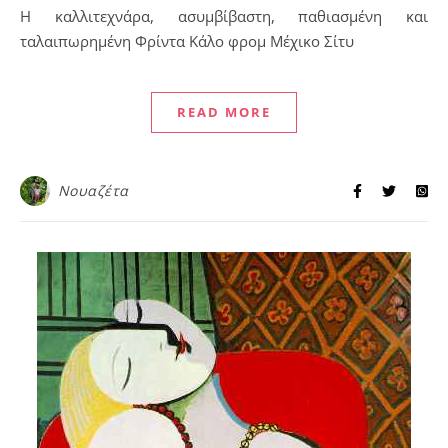
Η καλλιτεχνάρα, ασυμβίβαστη, παθιασμένη και
ταλαιπωρημένη Φρίντα Κάλο φρομ Μέχικο Σίτυ
READ MORE
Νουαζέτα