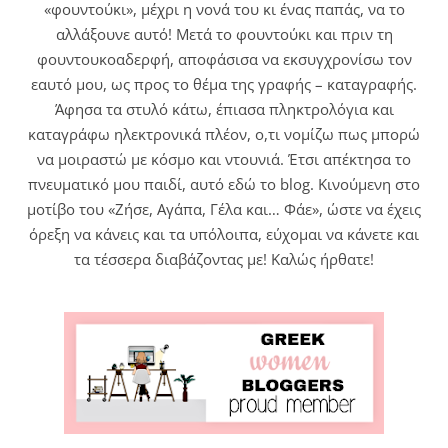
«φουντούκι», μέχρι η νονά του κι ένας παπάς, να το
αλλάξουνε αυτό! Μετά το φουντούκι και πριν τη
φουντουκοαδερφή, αποφάσισα να εκσυγχρονίσω τον
εαυτό μου, ως προς το θέμα της γραφής – καταγραφής.
Άφησα τα στυλό κάτω, έπιασα πληκτρολόγια και
καταγράφω ηλεκτρονικά πλέον, ο,τι νομίζω πως μπορώ
να μοιραστώ με κόσμο και ντουνιά. Έτσι απέκτησα το
πνευματικό μου παιδί, αυτό εδώ το blog. Κινούμενη στο
μοτίβο του «Ζήσε, Αγάπα, Γέλα και… Φάε», ώστε να έχεις
όρεξη να κάνεις και τα υπόλοιπα, εύχομαι να κάνετε και
τα τέσσερα διαβάζοντας με! Καλώς ήρθατε!