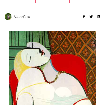
Νουαζέτα