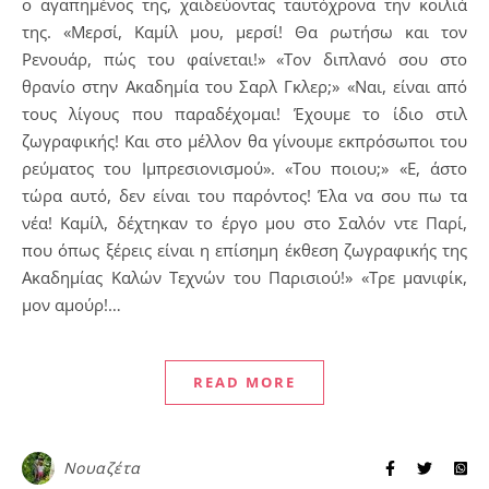
ο αγαπημένος της, χαϊδεύοντας ταυτόχρονα την κοιλιά
της. «Μερσί, Καμίλ μου, μερσί! Θα ρωτήσω και τον
Ρενουάρ, πώς του φαίνεται!» «Τον διπλανό σου στο
θρανίο στην Ακαδημία του Σαρλ Γκλερ;» «Ναι, είναι από
τους λίγους που παραδέχομαι! Έχουμε το ίδιο στιλ
ζωγραφικής! Και στο μέλλον θα γίνουμε εκπρόσωποι του
ρεύματος του Ιμπρεσιονισμού». «Του ποιου;» «Ε, άστο
τώρα αυτό, δεν είναι του παρόντος! Έλα να σου πω τα
νέα! Καμίλ, δέχτηκαν το έργο μου στο Σαλόν ντε Παρί,
που όπως ξέρεις είναι η επίσημη έκθεση ζωγραφικής της
Ακαδημίας Καλών Τεχνών του Παρισιού!» «Τρε μανιφίκ,
μον αμούρ!…
READ MORE
Νουαζέτα