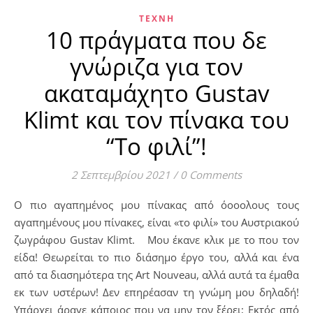
ΤΈΧΝΗ
10 πράγματα που δε
γνώριζα για τον
ακαταμάχητο Gustav
Klimt και τον πίνακα του
“Το φιλί”!
2 Σεπτεμβρίου 2021
/
0 Comments
Ο πιο αγαπημένος μου πίνακας από όοοολους τους
αγαπημένους μου πίνακες, είναι «το φιλί» του Αυστριακού
ζωγράφου Gustav Klimt. Μου έκανε κλικ με το που τον
είδα! Θεωρείται το πιο διάσημο έργο του, αλλά και ένα
από τα διασημότερα της Art Nouveau, αλλά αυτά τα έμαθα
εκ των υστέρων! Δεν επηρέασαν τη γνώμη μου δηλαδή!
Υπάρχει άραγε κάποιος που να μην τον ξέρει; Εκτός από