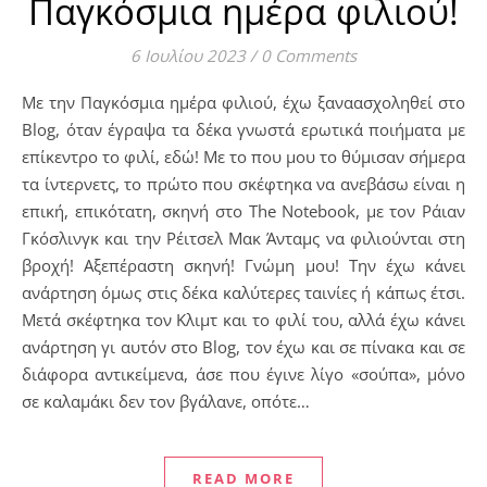
Παγκόσμια ημέρα φιλιού!
6 Ιουλίου 2023
/
0 Comments
Με την Παγκόσμια ημέρα φιλιού, έχω ξαναασχοληθεί στο
Blog, όταν έγραψα τα δέκα γνωστά ερωτικά ποιήματα με
επίκεντρο το φιλί, εδώ! Με το που μου το θύμισαν σήμερα
τα ίντερνετς, το πρώτο που σκέφτηκα να ανεβάσω είναι η
επική, επικότατη, σκηνή στο The Notebook, με τον Ράιαν
Γκόσλινγκ και την Ρέιτσελ Μακ Άνταμς να φιλιούνται στη
βροχή! Αξεπέραστη σκηνή! Γνώμη μου! Την έχω κάνει
ανάρτηση όμως στις δέκα καλύτερες ταινίες ή κάπως έτσι.
Μετά σκέφτηκα τον Κλιμτ και το φιλί του, αλλά έχω κάνει
ανάρτηση γι αυτόν στο Blog, τον έχω και σε πίνακα και σε
διάφορα αντικείμενα, άσε που έγινε λίγο «σούπα», μόνο
σε καλαμάκι δεν τον βγάλανε, οπότε…
READ MORE