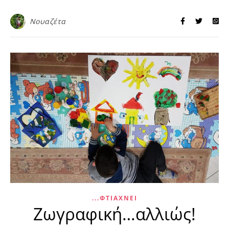
Νουαζέτα
...ΦΤΙΆΧΝΕΙ
Ζωγραφική…αλλιώς!