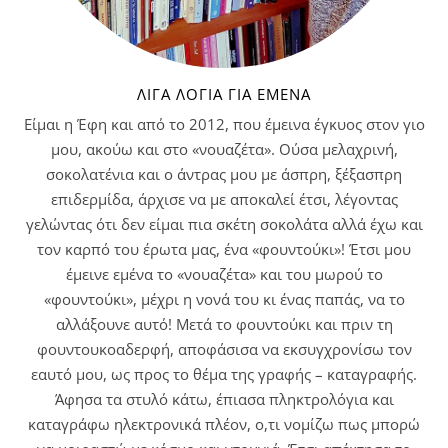
ΛΊΓΑ ΛΌΓΙΑ ΓΙΑ ΕΜΈΝΑ
Είμαι η Έφη και από το 2012, που έμεινα έγκυος στον γιο
μου, ακούω και στο «νουαζέτα». Ούσα μελαχρινή,
σοκολατένια και ο άντρας μου με άσπρη, ξέξασπρη
επιδερμίδα, άρχισε να με αποκαλεί έτσι, λέγοντας
γελώντας ότι δεν είμαι πια σκέτη σοκολάτα αλλά έχω και
τον καρπό του έρωτα μας, ένα «φουντούκι»! Έτσι μου
έμεινε εμένα το «νουαζέτα» και του μωρού το
«φουντούκι», μέχρι η νονά του κι ένας παπάς, να το
αλλάξουνε αυτό! Μετά το φουντούκι και πριν τη
φουντουκοαδερφή, αποφάσισα να εκσυγχρονίσω τον
εαυτό μου, ως προς το θέμα της γραφής – καταγραφής.
Άφησα τα στυλό κάτω, έπιασα πληκτρολόγια και
καταγράφω ηλεκτρονικά πλέον, ο,τι νομίζω πως μπορώ