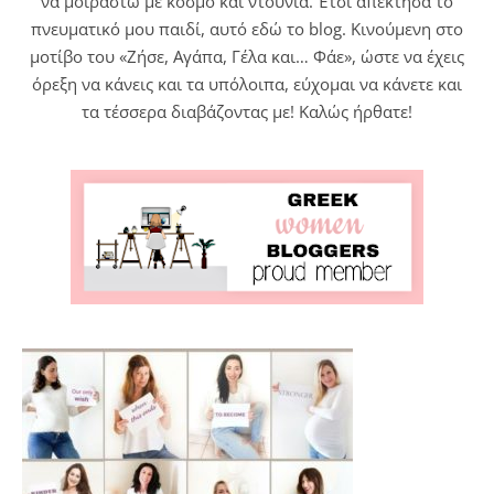
να μοιραστώ με κόσμο και ντουνιά. Έτσι απέκτησα το
πνευματικό μου παιδί, αυτό εδώ το blog. Κινούμενη στο
μοτίβο του «Ζήσε, Αγάπα, Γέλα και… Φάε», ώστε να έχεις
όρεξη να κάνεις και τα υπόλοιπα, εύχομαι να κάνετε και
τα τέσσερα διαβάζοντας με! Καλώς ήρθατε!