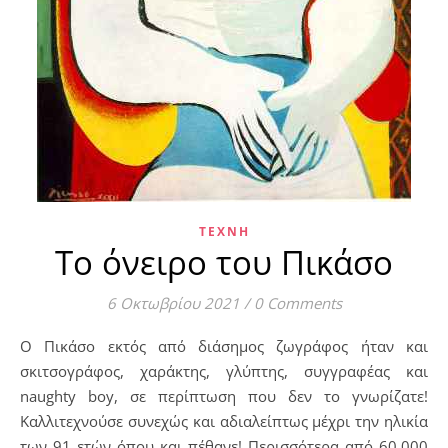
ΤΈΧΝΗ
Το όνειρο του Πικάσο
6 Οκτωβρίου 2021
/
0 Comments
Ο Πικάσο εκτός από διάσημος ζωγράφος ήταν και
σκιτσογράφος, χαράκτης, γλύπτης, συγγραφέας και
naughty boy, σε περίπτωση που δεν το γνωρίζατε!
Καλλιτεχνούσε συνεχώς και αδιαλείπτως μέχρι την ηλικία
των 91 ετών όπου και πέθανε! Περισσότερα από 60.000