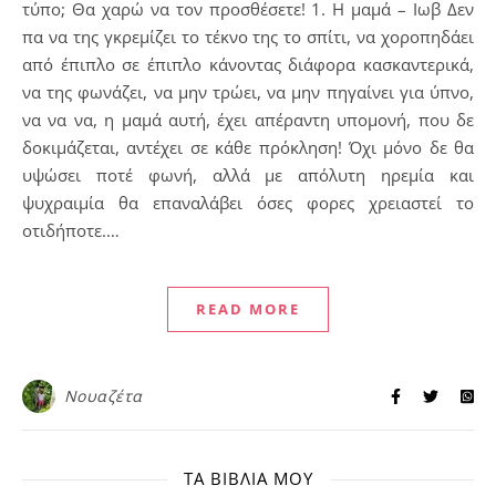
τύπο; Θα χαρώ να τον προσθέσετε! 1. Η μαμά – Ιωβ Δεν
πα να της γκρεμίζει το τέκνο της το σπίτι, να χοροπηδάει
από έπιπλο σε έπιπλο κάνοντας διάφορα κασκαντερικά,
να της φωνάζει, να μην τρώει, να μην πηγαίνει για ύπνο,
να να να, η μαμά αυτή, έχει απέραντη υπομονή, που δε
δοκιμάζεται, αντέχει σε κάθε πρόκληση! Όχι μόνο δε θα
υψώσει ποτέ φωνή, αλλά με απόλυτη ηρεμία και
ψυχραιμία θα επαναλάβει όσες φορες χρειαστεί το
οτιδήποτε.…
READ MORE
Νουαζέτα
ΤΑ ΒΙΒΛΊΑ ΜΟΥ