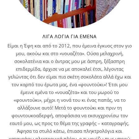
ΛΊΓΑ ΛΌΓΙΑ ΓΙΑ ΕΜΈΝΑ
Είμαι η Έφη και από το 2012, που έμεινα έγκυος στον γιο
μου, ακούω και στο «νουαζέτα». Ούσα μελαχρινή,
σοκολατένια και ο άντρας μου με άσπρη, ξέξασπρη
επιδερμίδα, άρχισε να με αποκαλεί έτσι, λέγοντας
γελώντας ότι δεν είμαι πια σκέτη σοκολάτα αλλά έχω και
τον καρπό του έρωτα μας, ένα «φουντούκι»! Έτσι μου
έμεινε εμένα το «νουαζέτα» και του μωρού το
«φουντούκι», μέχρι η νονά του κι ένας παπάς, να το
αλλάξουνε αυτό! Μετά το φουντούκι και πριν τη
φουντουκοαδερφή, αποφάσισα να εκσυγχρονίσω τον
εαυτό μου, ως προς το θέμα της γραφής – καταγραφής.
Άφησα τα στυλό κάτω, έπιασα πληκτρολόγια και
καταγράφω ηλεκτρονικά πλέον, ο,τι νομίζω πως μπορώ