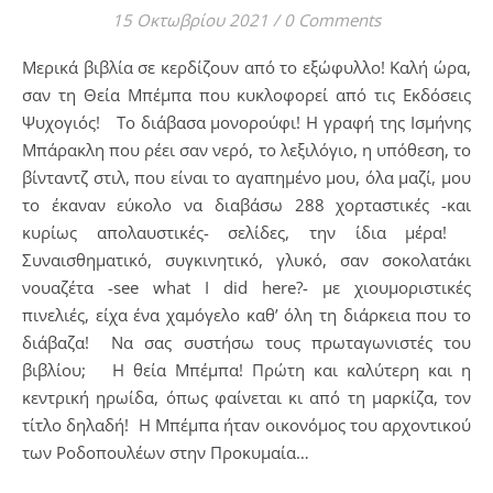
15 Οκτωβρίου 2021
/
0 Comments
Μερικά βιβλία σε κερδίζουν από το εξώφυλλο! Καλή ώρα,
σαν τη Θεία Μπέμπα που κυκλοφορεί από τις Εκδόσεις
Ψυχογιός! Το διάβασα μονορούφι! Η γραφή της Ισμήνης
Μπάρακλη που ρέει σαν νερό, το λεξιλόγιο, η υπόθεση, το
βίνταντζ στιλ, που είναι το αγαπημένο μου, όλα μαζί, μου
το έκαναν εύκολο να διαβάσω 288 χορταστικές -και
κυρίως απολαυστικές- σελίδες, την ίδια μέρα!
Συναισθηματικό, συγκινητικό, γλυκό, σαν σοκολατάκι
νουαζέτα -see what I did here?- με χιουμοριστικές
πινελιές, είχα ένα χαμόγελο καθ’ όλη τη διάρκεια που το
διάβαζα! Να σας συστήσω τους πρωταγωνιστές του
βιβλίου; Η θεία Μπέμπα! Πρώτη και καλύτερη και η
κεντρική ηρωίδα, όπως φαίνεται κι από τη μαρκίζα, τον
τίτλο δηλαδή! Η Μπέμπα ήταν οικονόμος του αρχοντικού
των Ροδοπουλέων στην Προκυμαία…