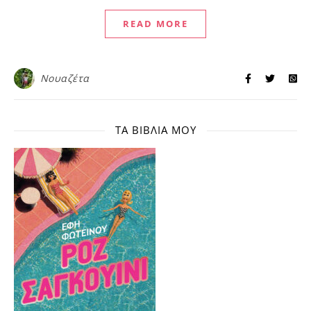
READ MORE
Νουαζέτα
ΤΑ ΒΙΒΛΊΑ ΜΟΥ