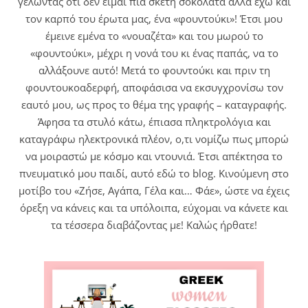
γελώντας ότι δεν είμαι πια σκέτη σοκολάτα αλλά έχω και
τον καρπό του έρωτα μας, ένα «φουντούκι»! Έτσι μου
έμεινε εμένα το «νουαζέτα» και του μωρού το
«φουντούκι», μέχρι η νονά του κι ένας παπάς, να το
αλλάξουνε αυτό! Μετά το φουντούκι και πριν τη
φουντουκοαδερφή, αποφάσισα να εκσυγχρονίσω τον
εαυτό μου, ως προς το θέμα της γραφής – καταγραφής.
Άφησα τα στυλό κάτω, έπιασα πληκτρολόγια και
καταγράφω ηλεκτρονικά πλέον, ο,τι νομίζω πως μπορώ
να μοιραστώ με κόσμο και ντουνιά. Έτσι απέκτησα το
πνευματικό μου παιδί, αυτό εδώ το blog. Κινούμενη στο
μοτίβο του «Ζήσε, Αγάπα, Γέλα και… Φάε», ώστε να έχεις
όρεξη να κάνεις και τα υπόλοιπα, εύχομαι να κάνετε και
τα τέσσερα διαβάζοντας με! Καλώς ήρθατε!