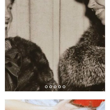
Όταν η Αμέλια Έρχαρτ
συνάντησε την Έλενορ
Ρούσβελτ…