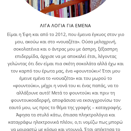
ΛΊΓΑ ΛΌΓΙΑ ΓΙΑ ΕΜΈΝΑ
Είμαι η Έφη και από το 2012, που έμεινα έγκυος στον γιο
μου, ακούω και στο «νουαζέτα». Ούσα μελαχρινή,
σοκολατένια και ο άντρας μου με άσπρη, ξέξασπρη
επιδερμίδα, άρχισε να με αποκαλεί έτσι, λέγοντας
γελώντας ότι δεν είμαι πια σκέτη σοκολάτα αλλά έχω και
τον καρπό του έρωτα μας, ένα «φουντούκι»! Έτσι μου
έμεινε εμένα το «νουαζέτα» και του μωρού το
«φουντούκι», μέχρι η νονά του κι ένας παπάς, να το
αλλάξουνε αυτό! Μετά το φουντούκι και πριν τη
φουντουκοαδερφή, αποφάσισα να εκσυγχρονίσω τον
εαυτό μου, ως προς το θέμα της γραφής – καταγραφής.
Άφησα τα στυλό κάτω, έπιασα πληκτρολόγια και
καταγράφω ηλεκτρονικά πλέον, ο,τι νομίζω πως μπορώ
να μοιραστώ με κόσμο και ντουνιά. Έτσι απέκτησα το