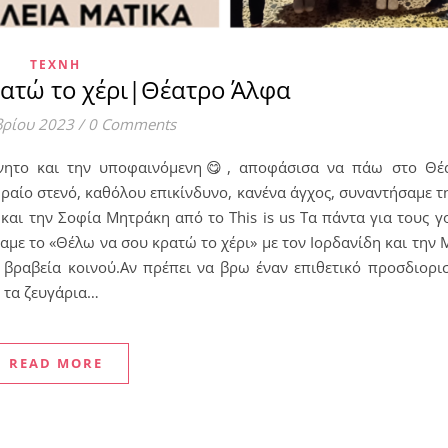
ΤΈΧΝΗ
ατώ το χέρι|Θέατρο Άλφα
βρίου 2023
/
0 Comments
ίνητο και την υποφαινόμενη😋, αποφάσισα να πάω στο Θέ
αίο στενό, καθόλου επικίνδυνο, κανένα άγχος, συναντήσαμε τ
αι την Σοφία Μητράκη από το This is us Τα πάντα για τους γο
δαμε το «Θέλω να σου κρατώ το χέρι» με τον Ιορδανίδη και την 
ά βραβεία κοινού.Αν πρέπει να βρω έναν επιθετικό προσδιορι
α τα ζευγάρια…
READ MORE