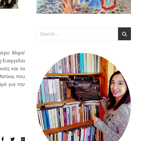
ατρο Άλφα!
η Ευαγγελία
νείς και τα
Ματίκα, που
σμό για την