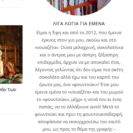
ΛΊΓΑ ΛΌΓΙΑ ΓΙΑ ΕΜΈΝΑ
Είμαι η Έφη και από το 2012, που έμεινα
έγκυος στον γιο μου, ακούω και στο
«νουαζέτα». Ούσα μελαχρινή, σοκολατένια
και ο άντρας μου με άσπρη, ξέξασπρη
επιδερμίδα, άρχισε να με αποκαλεί έτσι,
λέγοντας γελώντας ότι δεν είμαι πια σκέτη
σοκολάτα αλλά έχω και τον καρπό του
έρωτα μας, ένα «φουντούκι»! Έτσι μου
υάν των
έμεινε εμένα το «νουαζέτα» και του μωρού
το «φουντούκι», μέχρι η νονά του κι ένας
παπάς, να το αλλάξουνε αυτό! Μετά το
φουντούκι και πριν τη φουντουκοαδερφή,
αποφάσισα να εκσυγχρονίσω τον εαυτό
μου, ως προς το θέμα της γραφής –