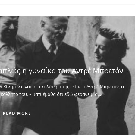
απλώς η γυναίκα του Αντρέ Μπρετόν
 Κίντμαν είναι στα καλύτερά της» είπε ο Αντρέ Μπρετόν, ο
κολλητό του. ​«Γιατί έμαθα ότι εδώ φέρανε μια…
READ MORE