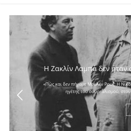
Η Ζακλίν Λαμπά δεν ήταν 
«Πώς και δεν πήγαμε Μουλέν Ρουζ; Η Νικόλ
ηγέτης του σουρεαλισμού, στον 