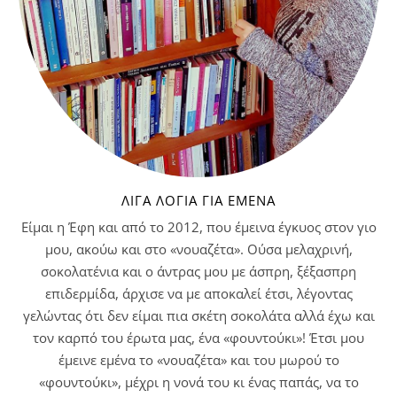
ΛΊΓΑ ΛΌΓΙΑ ΓΙΑ ΕΜΈΝΑ
Είμαι η Έφη και από το 2012, που έμεινα έγκυος στον γιο
μου, ακούω και στο «νουαζέτα». Ούσα μελαχρινή,
σοκολατένια και ο άντρας μου με άσπρη, ξέξασπρη
επιδερμίδα, άρχισε να με αποκαλεί έτσι, λέγοντας
γελώντας ότι δεν είμαι πια σκέτη σοκολάτα αλλά έχω και
τον καρπό του έρωτα μας, ένα «φουντούκι»! Έτσι μου
έμεινε εμένα το «νουαζέτα» και του μωρού το
«φουντούκι», μέχρι η νονά του κι ένας παπάς, να το