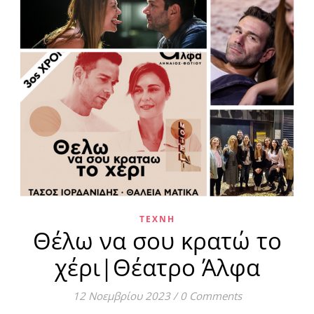
ΤΈΧΝΗ
Θέλω να σου κρατώ το
χέρι|Θέατρο Άλφα
12 Νοεμβρίου 2023
/
0 Comments