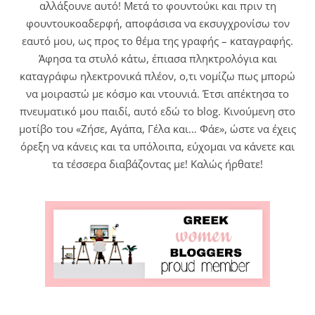
αλλάξουνε αυτό! Μετά το φουντούκι και πριν τη
φουντουκοαδερφή, αποφάσισα να εκσυγχρονίσω τον
εαυτό μου, ως προς το θέμα της γραφής – καταγραφής.
Άφησα τα στυλό κάτω, έπιασα πληκτρολόγια και
καταγράφω ηλεκτρονικά πλέον, ο,τι νομίζω πως μπορώ
να μοιραστώ με κόσμο και ντουνιά. Έτσι απέκτησα το
πνευματικό μου παιδί, αυτό εδώ το blog. Κινούμενη στο
μοτίβο του «Ζήσε, Αγάπα, Γέλα και… Φάε», ώστε να έχεις
όρεξη να κάνεις και τα υπόλοιπα, εύχομαι να κάνετε και
τα τέσσερα διαβάζοντας με! Καλώς ήρθατε!