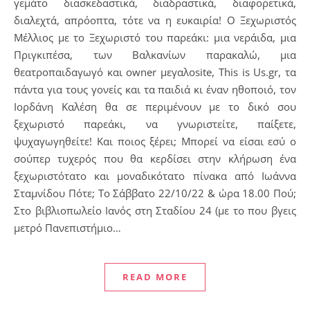
γεμάτο διασκεδαστικά, διαδραστικά, διαφορετικά,
διαλεχτά, απρόοπτα, τότε να η ευκαιρία! Ο Ξεχωριστός
Μέλλιος με το Ξεχωριστό του παρεάκι: μια νεράιδα, μια
Πριγκιπέσα, των Βαλκανίων παρακαλώ, μια
θεατροπαιδαγωγό και owner μεγαλοsite, This is Us.gr, τα
πάντα για τους γονείς και τα παιδιά κι έναν ηθοποιό, τον
Ιορδάνη Καλέση θα σε περιμένουν με το δικό σου
ξεχωριστό παρεάκι, να γνωριστείτε, παίξετε,
ψυχαγωγηθείτε! Και ποιος ξέρει; Μπορεί να είσαι εσύ ο
σούπερ τυχερός που θα κερδίσει στην κλήρωση ένα
ξεχωριστότατο και μοναδικότατο πίνακα από Ιωάννα
Σταμνίδου Πότε; Το Σάββατο 22/10/22 & ώρα 18.00 Πού;
Στο βιβλιοπωλείο Ιανός στη Σταδίου 24 (με το που βγεις
μετρό Πανεπιστήμιο…
READ MORE