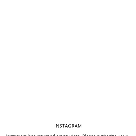
INSTAGRAM
Instagram has returned empty data. Please authorize your