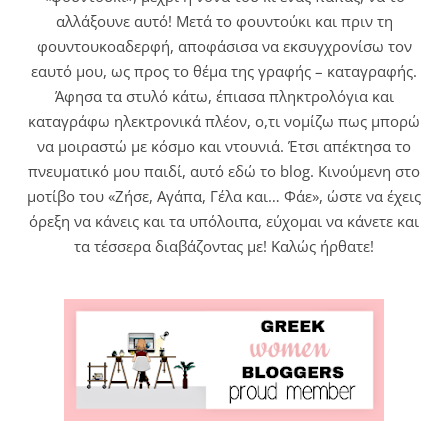
αλλάξουνε αυτό! Μετά το φουντούκι και πριν τη
φουντουκοαδερφή, αποφάσισα να εκσυγχρονίσω τον
εαυτό μου, ως προς το θέμα της γραφής – καταγραφής.
Άφησα τα στυλό κάτω, έπιασα πληκτρολόγια και
καταγράφω ηλεκτρονικά πλέον, ο,τι νομίζω πως μπορώ
να μοιραστώ με κόσμο και ντουνιά. Έτσι απέκτησα το
πνευματικό μου παιδί, αυτό εδώ το blog. Κινούμενη στο
μοτίβο του «Ζήσε, Αγάπα, Γέλα και… Φάε», ώστε να έχεις
όρεξη να κάνεις και τα υπόλοιπα, εύχομαι να κάνετε και
τα τέσσερα διαβάζοντας με! Καλώς ήρθατε!