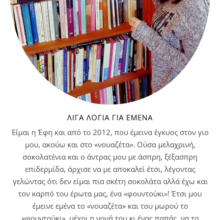
ΛΊΓΑ ΛΌΓΙΑ ΓΙΑ ΕΜΈΝΑ
Είμαι η Έφη και από το 2012, που έμεινα έγκυος στον γιο
μου, ακούω και στο «νουαζέτα». Ούσα μελαχρινή,
σοκολατένια και ο άντρας μου με άσπρη, ξέξασπρη
επιδερμίδα, άρχισε να με αποκαλεί έτσι, λέγοντας
γελώντας ότι δεν είμαι πια σκέτη σοκολάτα αλλά έχω και
τον καρπό του έρωτα μας, ένα «φουντούκι»! Έτσι μου
έμεινε εμένα το «νουαζέτα» και του μωρού το
«φουντούκι», μέχρι η νονά του κι ένας παπάς, να το