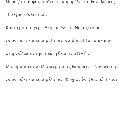
Νουαζέτα με φουντούκι και καραμέλα
στο
Εσύ βλέπεις
The Queen’s Gambit;
Κράτα μου το χέρι|Θέατρο Άλφα - Νουαζέτα με
φουντούκι και καραμέλα
στο
Sandman! Το κόμικ που
σκαρφάλωσε στην πρώτη θέση του Netflix
Μια βραδιά στου Μεταίχμιου τις Εκδόσεις! - Νουαζέτα με
φουντούκι και καραμέλα
στο
45 χρονών! Όου μάι Γκαντ!