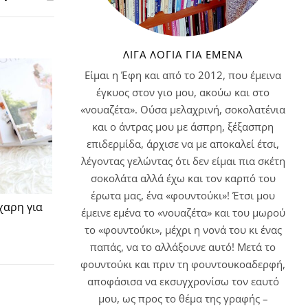
ΛΊΓΑ ΛΌΓΙΑ ΓΙΑ ΕΜΈΝΑ
Είμαι η Έφη και από το 2012, που έμεινα
έγκυος στον γιο μου, ακούω και στο
«νουαζέτα». Ούσα μελαχρινή, σοκολατένια
και ο άντρας μου με άσπρη, ξέξασπρη
επιδερμίδα, άρχισε να με αποκαλεί έτσι,
λέγοντας γελώντας ότι δεν είμαι πια σκέτη
σοκολάτα αλλά έχω και τον καρπό του
έρωτα μας, ένα «φουντούκι»! Έτσι μου
αρη για
έμεινε εμένα το «νουαζέτα» και του μωρού
το «φουντούκι», μέχρι η νονά του κι ένας
παπάς, να το αλλάξουνε αυτό! Μετά το
φουντούκι και πριν τη φουντουκοαδερφή,
αποφάσισα να εκσυγχρονίσω τον εαυτό
μου, ως προς το θέμα της γραφής –