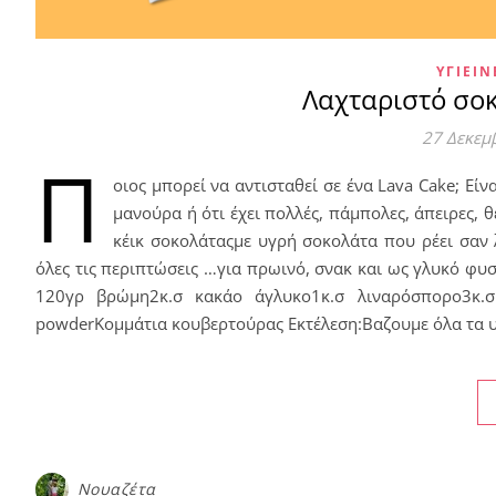
ΥΓΙΕΙΝ
Λαχταριστό σοκ
27 Δεκεμ
Π
οιος μπορεί να αντισταθεί σε ένα Lava Cake; Εί
μανούρα ή ότι έχει πολλές, πάμπολες, άπειρες, θ
κέικ σοκολάταςμε υγρή σοκολάτα που ρέει σαν 
όλες τις περιπτώσεις …για πρωινό, σνακ και ως γλυκό φυσι
120γρ βρώμη2κ.σ κακάο άγλυκο1κ.σ λιναρόσπορο3κ.σ
powderΚομμάτια κουβερτούρας Εκτέλεση:Βαζουμε όλα τα υ
Νουαζέτα