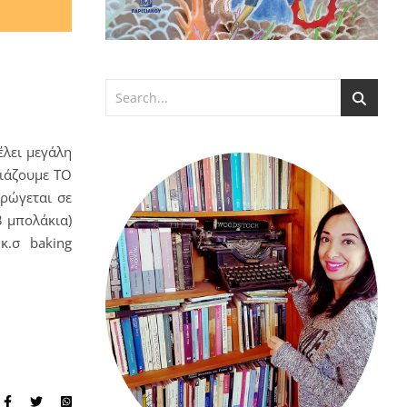
έλει μεγάλη
σιάζουμε ΤΟ
Τρώγεται σε
3 μπολάκια)
κ.σ baking