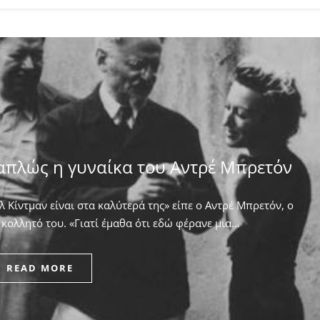
απλώς η γυναίκα του Αντρέ Μπρετόν
 Κίντμαν είναι στα καλύτερά της» είπε ο Αντρέ Μπρετόν, ο
κολλητό του. ​«Γιατί έμαθα ότι εδώ φέρανε μια…
READ MORE