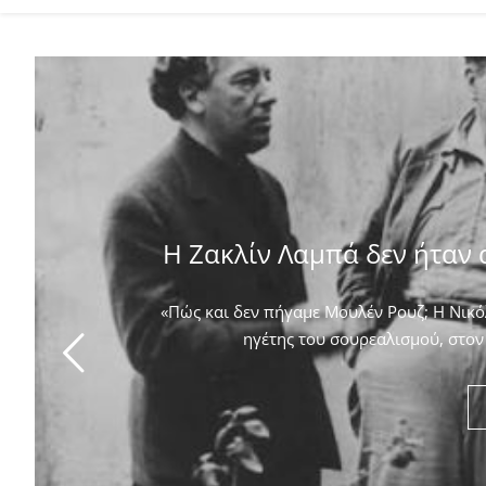
Η Ζακλίν Λαμπά δεν ήταν 
«Πώς και δεν πήγαμε Μουλέν Ρουζ; Η Νικόλ
ηγέτης του σουρεαλισμού, στον 