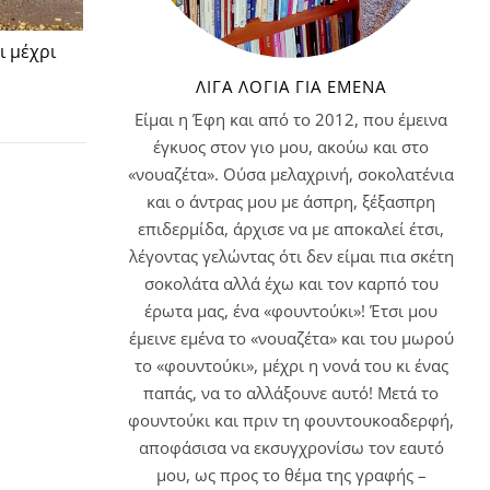
ι μέχρι
ΛΊΓΑ ΛΌΓΙΑ ΓΙΑ ΕΜΈΝΑ
Είμαι η Έφη και από το 2012, που έμεινα
έγκυος στον γιο μου, ακούω και στο
«νουαζέτα». Ούσα μελαχρινή, σοκολατένια
και ο άντρας μου με άσπρη, ξέξασπρη
επιδερμίδα, άρχισε να με αποκαλεί έτσι,
λέγοντας γελώντας ότι δεν είμαι πια σκέτη
σοκολάτα αλλά έχω και τον καρπό του
έρωτα μας, ένα «φουντούκι»! Έτσι μου
έμεινε εμένα το «νουαζέτα» και του μωρού
το «φουντούκι», μέχρι η νονά του κι ένας
παπάς, να το αλλάξουνε αυτό! Μετά το
φουντούκι και πριν τη φουντουκοαδερφή,
αποφάσισα να εκσυγχρονίσω τον εαυτό
μου, ως προς το θέμα της γραφής –