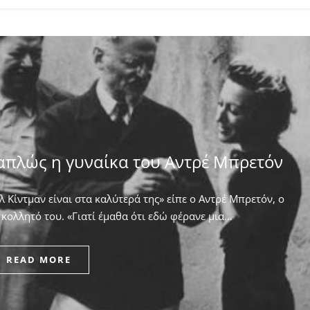
απλώς η γυναίκα του Αντρέ Μπρετόν
 Κίντμαν είναι στα καλύτερά της» είπε ο Αντρέ Μπρετόν, ο
κολλητό του. ​«Γιατί έμαθα ότι εδώ φέρανε μια…
READ MORE