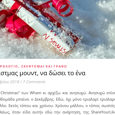
,
ΕΡΟΛΌΓΙΟ
ΣΚΈΦΤΟΜΑΙ ΚΑΙ ΓΡΆΦΩ
ίστμας μουντ, να δώσει το ένα
βρίου 2018
/
7 Comments
t Christmas” των Wham κι αρχίζω και ανησυχώ. Ανησυχώ επίσ
βδομάδα μπαίνει ο Δεκέμβρης. Εδώ, όχι μόνο τριαλαρί τριαλαρό
λο. Εκτός τόπου και χρόνου. Χρόνου μάλλον, ο τόπος σωστός 
βαίως, όταν είδα αυτήν εδώ την ανάρτηση, της ShareYourLik