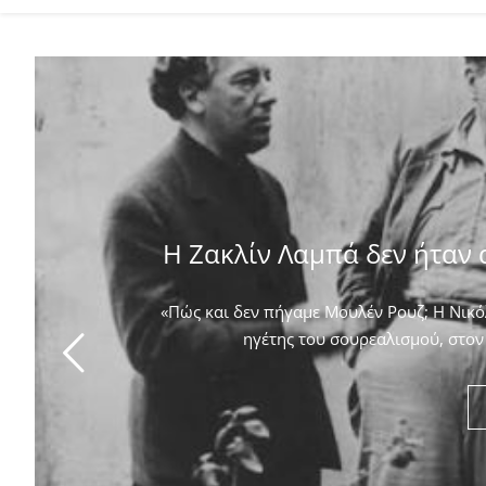
Η Ζακλίν Λαμπά δεν ήταν 
«Πώς και δεν πήγαμε Μουλέν Ρουζ; Η Νικόλ
ηγέτης του σουρεαλισμού, στον 