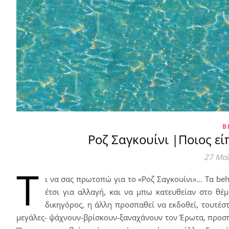
Β
Ροζ Σαγκουίνι |Ποιος είπ
27 Μα
Τ
ι να σας πρωτοπώ για το «Ροζ Σαγκουίνι»… Τα beh
έτσι για αλλαγή, και να μπω κατευθείαν στο θέμ
δικηγόρος, η άλλη προσπαθεί να εκδοθεί, τουτέστ
μεγάλες- ψάχνουν-βρίσκουν-ξαναχάνουν τον Έρωτα, προσπ