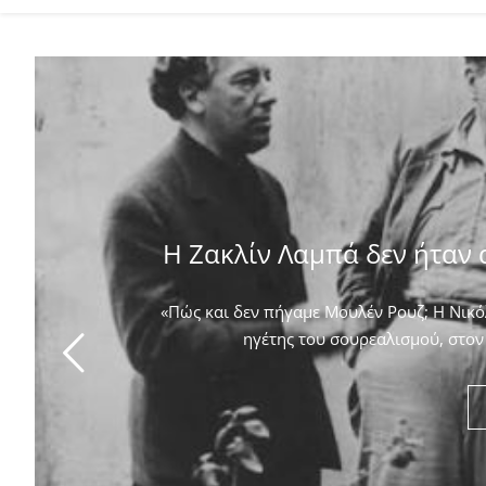
Η Ζακλίν Λαμπά δεν ήταν 
«Πώς και δεν πήγαμε Μουλέν Ρουζ; Η Νικόλ
ηγέτης του σουρεαλισμού, στον 