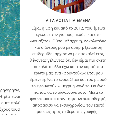
ΛΊΓΑ ΛΌΓΙΑ ΓΙΑ ΕΜΈΝΑ
Είμαι η Έφη και από το 2012, που έμεινα
έγκυος στον γιο μου, ακούω και στο
«νουαζέτα». Ούσα μελαχρινή, σοκολατένια
και ο άντρας μου με άσπρη, ξέξασπρη
επιδερμίδα, άρχισε να με αποκαλεί έτσι,
λέγοντας γελώντας ότι δεν είμαι πια σκέτη
σοκολάτα αλλά έχω και τον καρπό του
έρωτα μας, ένα «φουντούκι»! Έτσι μου
έμεινε εμένα το «νουαζέτα» και του μωρού
το «φουντούκι», μέχρι η νονά του κι ένας
ακρηγορήσω,
παπάς, να το αλλάξουνε αυτό! Μετά το
Η μία είναι
φουντούκι και πριν τη φουντουκοαδερφή,
, ούτε πολύ
αποφάσισα να εκσυγχρονίσω τον εαυτό
όχους τους!
μου, ως προς το θέμα της γραφής –