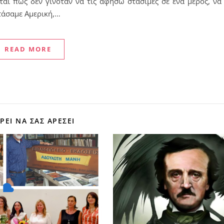
ίται πως δεν γινόταν να τις αφήσω στάσιμες σε ένα μέρος, να 
τάσαμε Αμερική,…
READ MORE
ΕΊ ΝΑ ΣΑΣ ΑΡΈΣΕΙ