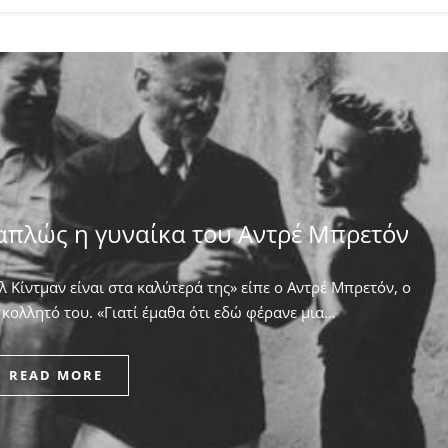
απλώς η γυναίκα του Αντρέ Μπρετόν
 Κίντμαν είναι στα καλύτερά της» είπε ο Αντρέ Μπρετόν, ο
κολλητό του. ​«Γιατί έμαθα ότι εδώ φέρανε μια…
READ MORE