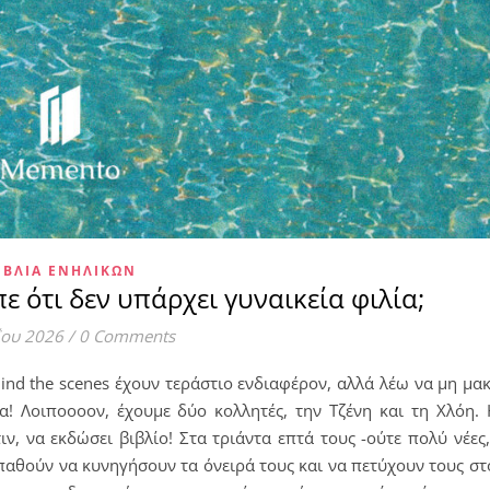
ΙΒΛΊΑ ΕΝΗΛΊΚΩΝ
ε ότι δεν υπάρχει γυναικεία φιλία;
ΐου 2026
/
0 Comments
ind the scenes έχουν τεράστιο ενδιαφέρον, αλλά λέω να μη μ
α! Λοιποοοον, έχουμε δύο κολλητές, την Τζένη και τη Χλόη. 
ιν, να εκδώσει βιβλίο! Στα τριάντα επτά τους -ούτε πολύ νέες
αθούν να κυνηγήσουν τα όνειρά τους και να πετύχουν τους στ