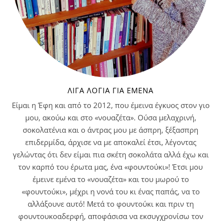
ΛΊΓΑ ΛΌΓΙΑ ΓΙΑ ΕΜΈΝΑ
Είμαι η Έφη και από το 2012, που έμεινα έγκυος στον γιο
μου, ακούω και στο «νουαζέτα». Ούσα μελαχρινή,
σοκολατένια και ο άντρας μου με άσπρη, ξέξασπρη
επιδερμίδα, άρχισε να με αποκαλεί έτσι, λέγοντας
γελώντας ότι δεν είμαι πια σκέτη σοκολάτα αλλά έχω και
τον καρπό του έρωτα μας, ένα «φουντούκι»! Έτσι μου
έμεινε εμένα το «νουαζέτα» και του μωρού το
«φουντούκι», μέχρι η νονά του κι ένας παπάς, να το
αλλάξουνε αυτό! Μετά το φουντούκι και πριν τη
φουντουκοαδερφή, αποφάσισα να εκσυγχρονίσω τον