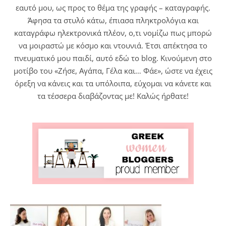
εαυτό μου, ως προς το θέμα της γραφής – καταγραφής.
Άφησα τα στυλό κάτω, έπιασα πληκτρολόγια και
καταγράφω ηλεκτρονικά πλέον, ο,τι νομίζω πως μπορώ
να μοιραστώ με κόσμο και ντουνιά. Έτσι απέκτησα το
πνευματικό μου παιδί, αυτό εδώ το blog. Κινούμενη στο
μοτίβο του «Ζήσε, Αγάπα, Γέλα και… Φάε», ώστε να έχεις
όρεξη να κάνεις και τα υπόλοιπα, εύχομαι να κάνετε και
τα τέσσερα διαβάζοντας με! Καλώς ήρθατε!