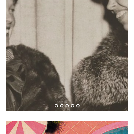
Όταν η Αμέλια Έρχαρτ
συνάντησε την Έλενορ
Ρούσβελτ…