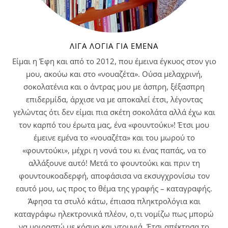
ΛΊΓΑ ΛΌΓΙΑ ΓΙΑ ΕΜΈΝΑ
Είμαι η Έφη και από το 2012, που έμεινα έγκυος στον γιο
μου, ακούω και στο «νουαζέτα». Ούσα μελαχρινή,
σοκολατένια και ο άντρας μου με άσπρη, ξέξασπρη
επιδερμίδα, άρχισε να με αποκαλεί έτσι, λέγοντας
γελώντας ότι δεν είμαι πια σκέτη σοκολάτα αλλά έχω και
τον καρπό του έρωτα μας, ένα «φουντούκι»! Έτσι μου
έμεινε εμένα το «νουαζέτα» και του μωρού το
«φουντούκι», μέχρι η νονά του κι ένας παπάς, να το
αλλάξουνε αυτό! Μετά το φουντούκι και πριν τη
φουντουκοαδερφή, αποφάσισα να εκσυγχρονίσω τον
εαυτό μου, ως προς το θέμα της γραφής – καταγραφής.
Άφησα τα στυλό κάτω, έπιασα πληκτρολόγια και
καταγράφω ηλεκτρονικά πλέον, ο,τι νομίζω πως μπορώ
να μοιραστώ με κόσμο και ντουνιά. Έτσι απέκτησα το