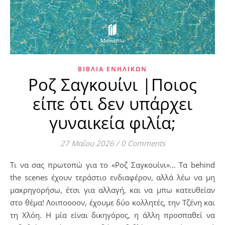
ΒΙΒΛΊΑ ΕΝΗΛΊΚΩΝ
Ροζ Σαγκουίνι |Ποιος
είπε ότι δεν υπάρχει
γυναικεία φιλία;
27 Μαΐου 2026
/
0 Comments
Τι να σας πρωτοπώ για το «Ροζ Σαγκουίνι»… Τα behind
the scenes έχουν τεράστιο ενδιαφέρον, αλλά λέω να μη
μακρηγορήσω, έτσι για αλλαγή, και να μπω κατευθείαν
στο θέμα! Λοιποοοον, έχουμε δύο κολλητές, την Τζένη και
τη Χλόη. Η μία είναι δικηγόρος, η άλλη προσπαθεί να