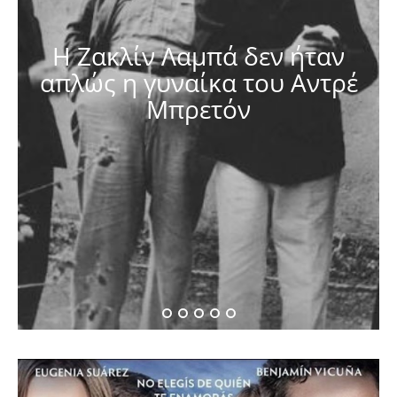
Η Ζακλίν Λαμπά δεν ήταν
απλώς η γυναίκα του Αντρέ
Μπρετόν