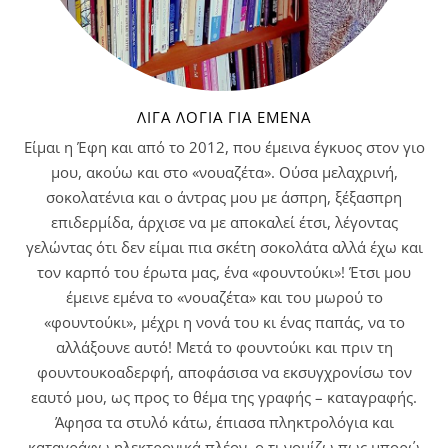
ΛΊΓΑ ΛΌΓΙΑ ΓΙΑ ΕΜΈΝΑ
Είμαι η Έφη και από το 2012, που έμεινα έγκυος στον γιο
μου, ακούω και στο «νουαζέτα». Ούσα μελαχρινή,
σοκολατένια και ο άντρας μου με άσπρη, ξέξασπρη
επιδερμίδα, άρχισε να με αποκαλεί έτσι, λέγοντας
γελώντας ότι δεν είμαι πια σκέτη σοκολάτα αλλά έχω και
τον καρπό του έρωτα μας, ένα «φουντούκι»! Έτσι μου
έμεινε εμένα το «νουαζέτα» και του μωρού το
«φουντούκι», μέχρι η νονά του κι ένας παπάς, να το
αλλάξουνε αυτό! Μετά το φουντούκι και πριν τη
φουντουκοαδερφή, αποφάσισα να εκσυγχρονίσω τον
εαυτό μου, ως προς το θέμα της γραφής – καταγραφής.
Άφησα τα στυλό κάτω, έπιασα πληκτρολόγια και
καταγράφω ηλεκτρονικά πλέον, ο,τι νομίζω πως μπορώ