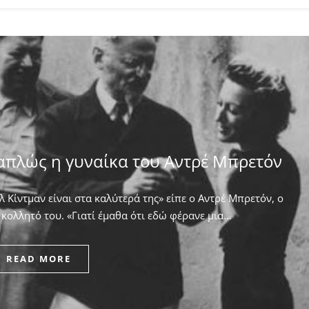
απλώς η γυναίκα του Αντρέ Μπρετόν
 Κίντμαν είναι στα καλύτερά της» είπε ο Αντρέ Μπρετόν, ο
κολλητό του. ​«Γιατί έμαθα ότι εδώ φέρανε μια…
READ MORE