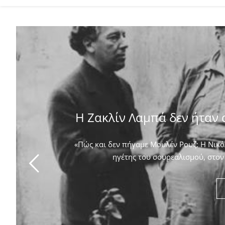
Η Ζακλίν Λαμπά δεν ήταν 
«Πώς και δεν πήγαμε Μουλέν Ρουζ; Η Νικόλ
ηγέτης του σουρεαλισμού, στον 