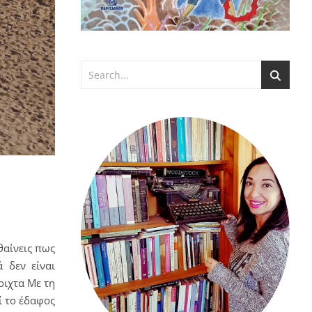
θαίνεις πως
 δεν είναι
οιχτα Με τη
ί το έδαφος