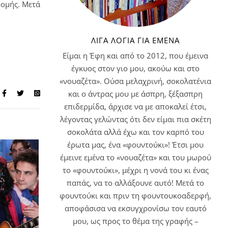
ρομής. Μετά
ΛΊΓΑ ΛΌΓΙΑ ΓΙΑ ΕΜΈΝΑ
Είμαι η Έφη και από το 2012, που έμεινα
έγκυος στον γιο μου, ακούω και στο
«νουαζέτα». Ούσα μελαχρινή, σοκολατένια
και ο άντρας μου με άσπρη, ξέξασπρη
επιδερμίδα, άρχισε να με αποκαλεί έτσι,
λέγοντας γελώντας ότι δεν είμαι πια σκέτη
σοκολάτα αλλά έχω και τον καρπό του
έρωτα μας, ένα «φουντούκι»! Έτσι μου
έμεινε εμένα το «νουαζέτα» και του μωρού
το «φουντούκι», μέχρι η νονά του κι ένας
παπάς, να το αλλάξουνε αυτό! Μετά το
φουντούκι και πριν τη φουντουκοαδερφή,
αποφάσισα να εκσυγχρονίσω τον εαυτό
μου, ως προς το θέμα της γραφής –