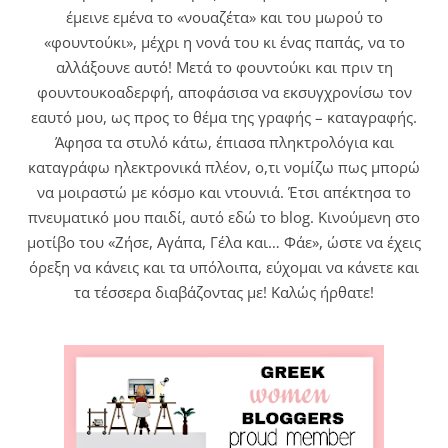
έμεινε εμένα το «νουαζέτα» και του μωρού το
«φουντούκι», μέχρι η νονά του κι ένας παπάς, να το
αλλάξουνε αυτό! Μετά το φουντούκι και πριν τη
φουντουκοαδερφή, αποφάσισα να εκσυγχρονίσω τον
εαυτό μου, ως προς το θέμα της γραφής – καταγραφής.
Άφησα τα στυλό κάτω, έπιασα πληκτρολόγια και
καταγράφω ηλεκτρονικά πλέον, ο,τι νομίζω πως μπορώ
να μοιραστώ με κόσμο και ντουνιά. Έτσι απέκτησα το
πνευματικό μου παιδί, αυτό εδώ το blog. Κινούμενη στο
μοτίβο του «Ζήσε, Αγάπα, Γέλα και… Φάε», ώστε να έχεις
όρεξη να κάνεις και τα υπόλοιπα, εύχομαι να κάνετε και
τα τέσσερα διαβάζοντας με! Καλώς ήρθατε!