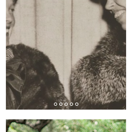
Όταν η Αμέλια Έρχαρτ
συνάντησε την Έλενορ
Ρούσβελτ…