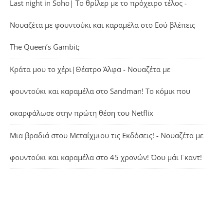
Last night in Soho| Το θρίλερ με το πρόχειρο τέλος -
Νουαζέτα με φουντούκι και καραμέλα
στο
Εσύ βλέπεις
The Queen’s Gambit;
Κράτα μου το χέρι|Θέατρο Άλφα - Νουαζέτα με
φουντούκι και καραμέλα
στο
Sandman! Το κόμικ που
σκαρφάλωσε στην πρώτη θέση του Netflix
Μια βραδιά στου Μεταίχμιου τις Εκδόσεις! - Νουαζέτα με
φουντούκι και καραμέλα
στο
45 χρονών! Όου μάι Γκαντ!